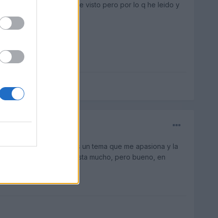
Hundimiento
aún no la he visto pero por lo q he leido y
se hacen pesadas, a mi es un tema que me apasiona y la
mano, cosa que no me gusta mucho, pero bueno, en