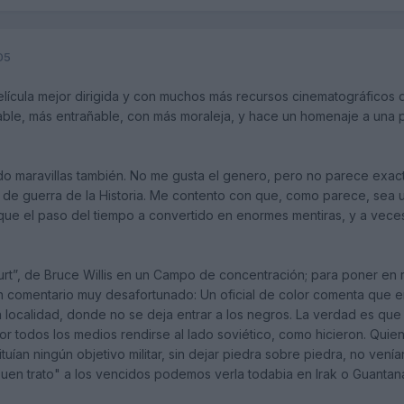
05
lícula mejor dirigida y con muchos más recursos cinematográficos 
able, más entrañable, con más moraleja, y hace un homenaje a una 
ído maravillas también. No me gusta el genero, pero no parece exa
la de guerra de la Historia. Me contento con que, como parece, sea
 que el paso del tiempo a convertido en enormes mentiras, y a vece
urt”, de Bruce Willis en un Campo de concentración; para poner en r
n comentario muy desafortunado: Un oficial de color comenta que 
 la localidad, donde no se deja entrar a los negros. La verdad es q
por todos los medios rendirse al lado soviético, como hicieron. Q
ituían ningún objetivo militar, sin dejar piedra sobre piedra, no ven
buen trato" a los vencidos podemos verla todabia en Irak o Guanta