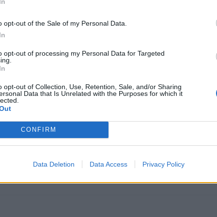
In
bien aunq no creo q sea rival para
Mar Adentro
...en cambio la del
star reñido el Oscar a la mejor pelicula extranjera
o opt-out of the Sale of my Personal Data.
In
to opt-out of processing my Personal Data for Targeted
ing.
In
o opt-out of Collection, Use, Retention, Sale, and/or Sharing
ersonal Data that Is Unrelated with the Purposes for which it
lected.
Out
05
CONFIRM
e pareció muy aconsejable, está muy bien y las 3 horas q dura no 
ambientada, aunque para mi gusto a Hitler le ponen demasiado hu
Data Deletion
Data Access
Privacy Policy
lícula, un saludo :clap1: