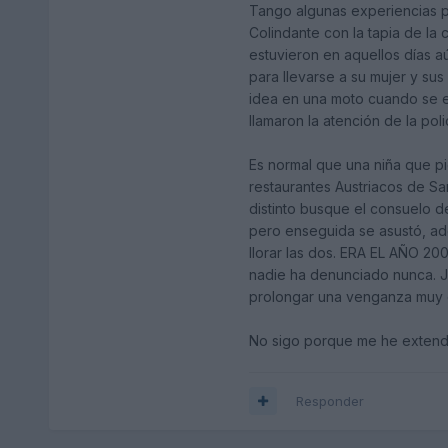
Tango algunas experiencias p
Colindante con la tapia de la 
estuvieron en aquellos días a
para llevarse a su mujer y su
idea en una moto cuando se e
llamaron la atención de la pol
Es normal que una niña que p
restaurantes Austriacos de Sa
distinto busque el consuelo de
pero enseguida se asustó, ade
llorar las dos. ERA EL AÑO 2
nadie ha denunciado nunca. Ja
prolongar una venganza muy c
No sigo porque me he extend
Responder