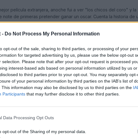
jor película extranjera, anoche fui a ver "los chicos del coro" y l
le note de primeras pretender ganar un oscar. Cuenta la historia de
a posguerra, tras la ocupación nazi. Es el típico reformatorio del fin
opins se va haciendo con la confianza de los chavales y contribuye 
 -
Do Not Process My Personal Information
to opt-out of the sale, sharing to third parties, or processing of your per
amón de los de salir deprimido, presenta las situaciones, como son, 
formation for targeted advertising by us, please use the below opt-out s
anda sonora FABULOSA. Y como os dije, sencilla, sin grandes preten
r selection. Please note that after your opt-out request is processed y
o.
eing interest-based ads based on personal information utilized by us or
disclosed to third parties prior to your opt-out. You may separately opt-
losure of your personal information by third parties on the IAB’s list of
05
por gorgoran
. This information may also be disclosed by us to third parties on the
IA
Participants
that may further disclose it to other third parties.
l Data Processing Opt Outs
05
o opt-out of the Sharing of my personal data.