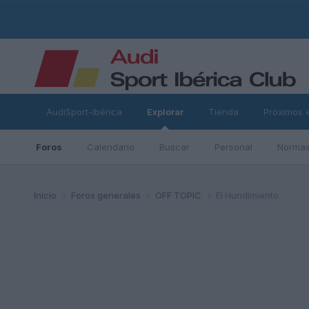
AudiSport-Ibérica
Explorar
Tienda
Próximos 
Foros
Calendario
Buscar
Personal
Normas
ad
Inicio
Foros generales
OFF TOPIC
El Hundimiento