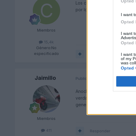
Opted 
Los chicos del coro está muy 
por lo q he visto...creo q va e
I want t
Opted 
Miembros
I want 
Advertis
15,4k
Opted 
Género:
No
especificado
Responder
I want t
of my P
was col
Opted 
Jaimillo
Publicado
23 de Febrero del 20
Anoche vi el hundimiento, y m
verdad es que está muy bien 
general me gustó, una buena pe
Miembros
411
Responder