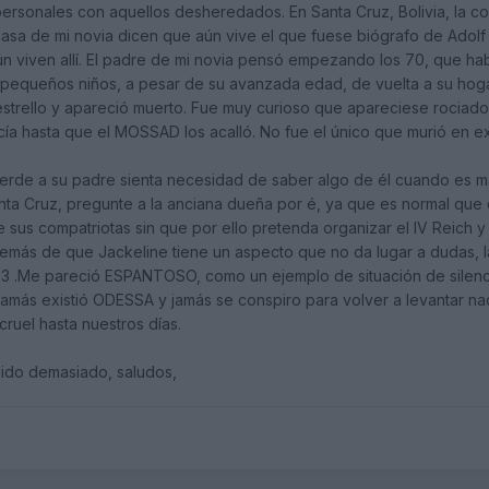
ersonales con aquellos desheredados. En Santa Cruz, Bolivia, la co
casa de mi novia dicen que aún vive el que fuese biógrafo de Adolf 
ún viven allí. El padre de mi novia pensó empezando los 70, que hab
s pequeños niños, a pesar de su avanzada edad, de vuelta a su hogar
strello y apareció muerto. Fue muy curioso que apareciese rociado
icía hasta que el MOSSAD los acalló. No fue el único que murió en ex
ierde a su padre sienta necesidad de saber algo de él cuando es 
nta Cruz, pregunte a la anciana dueña por é, ya que es normal que 
 sus compatriotas sin que por ello pretenda organizar el IV Reich y c
más de que Jackeline tiene un aspecto que no da lugar a dudas, la
003 .Me pareció ESPANTOSO, como un ejemplo de situación de silen
más existió ODESSA y jamás se conspiro para volver a levantar nad
ruel hasta nuestros días.
ido demasiado, saludos,