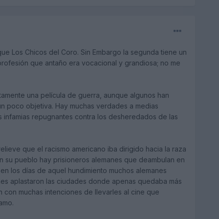
que Los Chicos del Coro. Sin Embargo la segunda tiene un
profesión que antaño era vocacional y grandiosa; no me
ctamente una película de guerra, aunque algunos han
 un poco objetiva. Hay muchas verdades a medias
s infamias repugnantes contra los desheredados de las
elieve que el racismo americano iba dirigido hacia la raza
en su pueblo hay prisioneros alemanes que deambulan en
ue en los días de aquel hundimiento muchos alemanes
uienes aplastaron las ciudades donde apenas quedaba más
ían con muchas intenciones de llevarles al cine que
namo.