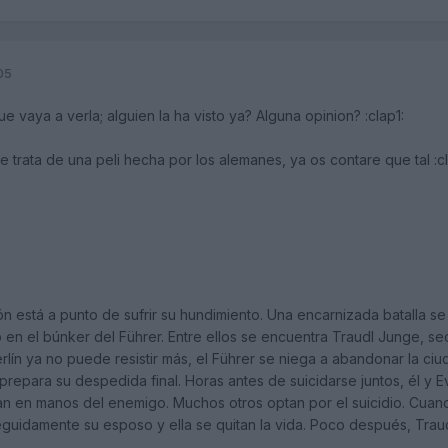
05
e vaya a verla; alguien la ha visto ya? Alguna opinion? :clap1:
se trata de una peli hecha por los alemanes, ya os contare que tal :cl
ón está a punto de sufrir su hundimiento. Una encarnizada batalla se li
en el búnker del Führer. Entre ellos se encuentra Traudl Junge, secret
lín ya no puede resistir más, el Führer se niega a abandonar la ciu
r prepara su despedida final. Horas antes de suicidarse juntos, él 
an en manos del enemigo. Muchos otros optan por el suicidio. Cuan
eguidamente su esposo y ella se quitan la vida. Poco después, Trau