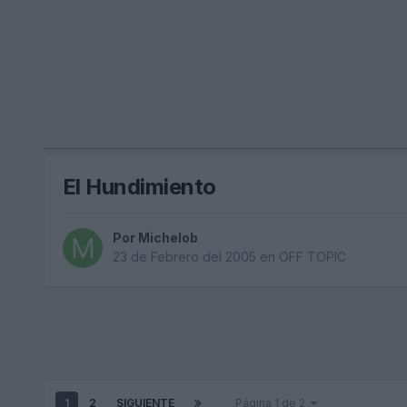
El Hundimiento
Por
Michelob
23 de Febrero del 2005
en
OFF TOPIC
1
2
SIGUIENTE
Página 1 de 2