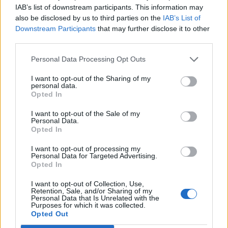
por ciudad y por autovia y demas. Para k la gente tuviera mas o
IAB’s list of downstream participants. This information may
menos una idea de los limites al verlos en el markador, un saludo.
also be disclosed by us to third parties on the
IAB’s List of
Downstream Participants
that may further disclose it to other
third parties.
Responder
Personal Data Processing Opt Outs
I want to opt-out of the Sharing of my
Juanjo
personal data.
Opted In
Publicado
23 de Febrero del 2005
I want to opt-out of the Sale of my
En mi coche, esas marcas coinciden con la siguiente marcha en
Personal Data.
el cambio Tiptronic (al llegar a esa marca roja, sube una
Opted In
marcha).
I want to opt-out of processing my
Personal Data for Targeted Advertising.
Saludos.-
Opted In
I want to opt-out of Collection, Use,
Retention, Sale, and/or Sharing of my
Responder
Personal Data that Is Unrelated with the
Purposes for which it was collected.
Opted Out