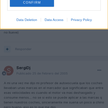
Cortes
CONFIRM
Publicado
23 de Febrero del 2005
Tengo entendido que se corresponde a las velocidades de
Data Deletion
Data Access
Privacy Policy
Alemania, si os fijais en un Citroën tiene entre otras marcado el
130, que es la velocidad maxima en francia en autopista (cuando
no llueve)
Responder
SergiDj
Publicado
25 de Febrero del 2005
A mi una vez me dijo mi profesor de autoescuela que los coches
llevaban unas marcas en el marcador que significaban que entre
esas velocidades es cuando el motor va mas deshaogado y
consume menos.... no se si esto se puede aplicar a las marcas q
tienen nuestros coches, sinceramente me suena un poco a chino
pero bueno, eso es lo que me dijo.