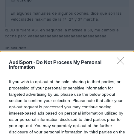
Jcl dijo:
En algunos manuales de algunos coches, dice que son las
velocidades máximas de la 1ª, 2ª y 3ª marcha...
xDDD si fuera ASI, en segunda la maxima a 50, me cambio el
coche pero yaaaaaaaaaaaaaaaaaaaaaaaaaaaaaaaa
un saludo!!!
AudiSport -
Do Not Process My Personal
Information
Responder
If you wish to opt-out of the sale, sharing to third parties, or
processing of your personal or sensitive information for
X-aTaN
targeted advertising by us, please use the below opt-out
Publicado
23 de Febrero del 2005
section to confirm your selection. Please note that after your
opt-out request is processed you may continue seeing
La segunda opcion es la correcta, io le pregunte hace kosa de 7
interest-based ads based on personal information utilized by
años al profesor de auto escuela por las susodichas marcas k
us or personal information disclosed to third parties prior to
llevaba el golf del auto escuela al dar las practicas y me dijo k
your opt-out. You may separately opt-out of the further
era las velocidades maximas de circulacion europeas es decir
disclosure of your personal information by third parties on the