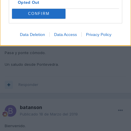
Opted Out
CONFIRM
RomuloTDI
Publicado
18 de Marzo del 2019
Data Deletion
Data Access
Privacy Policy
Bienvenido, confiamos en verte mucho por aquí.
Pasa y ponte cómodo.
Un saludo desde Pontevedra.
Responder
batanson
Publicado
18 de Marzo del 2019
Bienvenido.