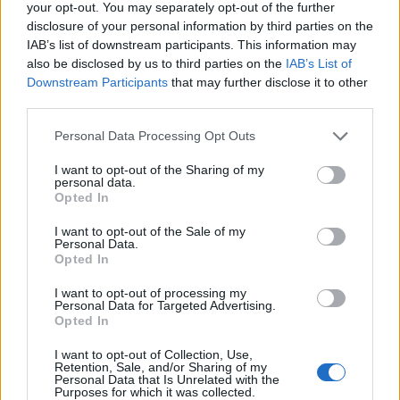
your opt-out. You may separately opt-out of the further
disclosure of your personal information by third parties on the
Buen padrino el que tienes; por cierto muy activo en el sub-foro
IAB’s list of downstream participants. This information may
de S4.
also be disclosed by us to third parties on the
IAB’s List of
Que disfrutes de esas dos maquina y te den cantidad de alegrías
Downstream Participants
that may further disclose it to other
y satisfacciones.
third parties.
Disfruta también de todo lo que tenemos;
aquí tienen cabida
Personal Data Processing Opt Outs
tod@s l@s que quieran pertenecer, aprender y compartir
I want to opt-out of the Sharing of my
experiencias y conocimientos, eso sí, con respeto y de muy
personal data.
buenas maneras, que siempre se agradecen. Nosotros por
Opted In
nuestra parte, estaremos encantados de ayudarte en lo que
necesites.
I want to opt-out of the Sale of my
Personal Data.
Opted In
I want to opt-out of processing my
PRC Picoteo
Un cordial saludo desde
Personal Data for Targeted Advertising.
Opted In
Pontevedra
.
I want to opt-out of Collection, Use,
Retention, Sale, and/or Sharing of my
Personal Data that Is Unrelated with the
Purposes for which it was collected.
Responder