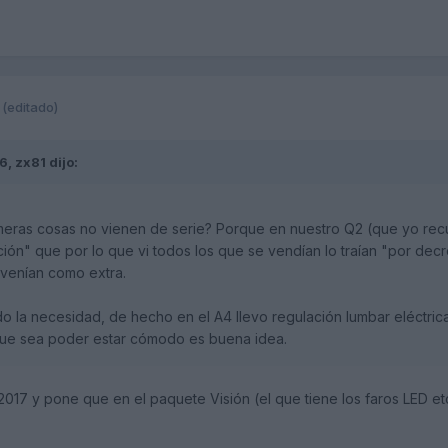
(editado)
06,
zx81
dijo:
imeras cosas no vienen de serie? Porque en nuestro Q2 (que yo recu
ción" que por lo que vi todos los que se vendían lo traían "por decr
 venían como extra.
 la necesidad, de hecho en el A4 llevo regulación lumbar eléctric
que sea poder estar cómodo es buena idea.
017 y pone que en el paquete Visión (el que tiene los faros LED etc