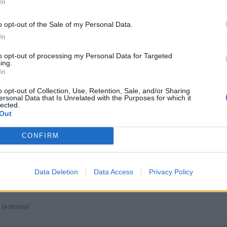
In
(editado)
o opt-out of the Sale of my Personal Data.
: no todos lo hacen. O yo al menos no lo noto.
In
ue pongo son de hace un año
to opt-out of processing my Personal Data for Targeted
ing.
In
rgas (las pone y quita solo en función de los coches que vengan de 
rato (poco más de 100 euros).
o opt-out of Collection, Use, Retention, Sale, and/or Sharing
tico en espejos exteriores (en espejo interior supongo que ya lo t
ersonal Data that Is Unrelated with the Purposes for which it
lected.
pejos calefactables y plegables).
Out
yo lumbar ajustable en asientos delanteros (algo más de 200 euros)
por LuisM
CONFIRM
Data Deletion
Data Access
Privacy Policy
(editado)