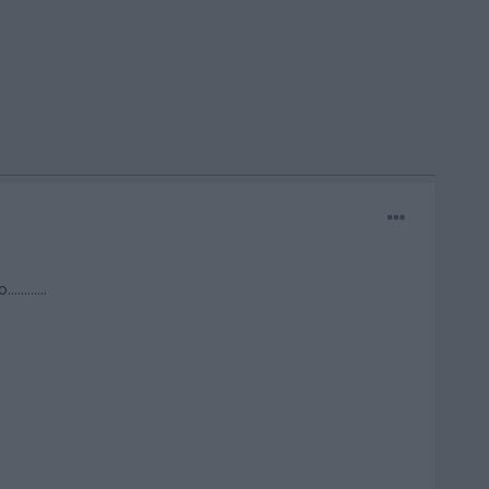
........