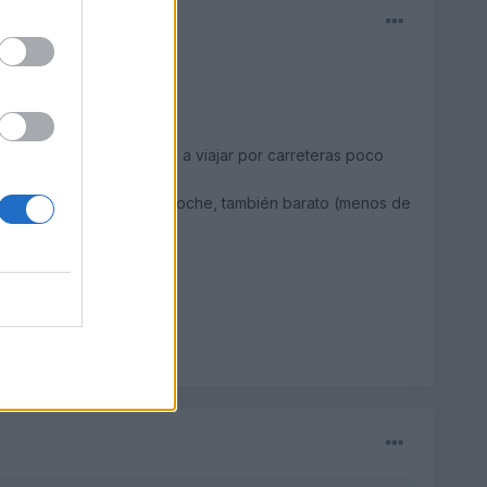
frente) va muy bien si va a viajar por carreteras poco
endrá), bastante útil de noche, también barato (menos de