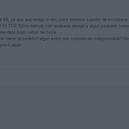
 B8, ya que aun tengo el mio, pero estamos a punto de incorporar a 
2 1.5 TFSI 150cv manual, con acabado design y algun paquete como 
 me dejo buen sabor de boca.
 hacer el pedido? algun extra que considereis indispensable? Deci
poco jajaja.