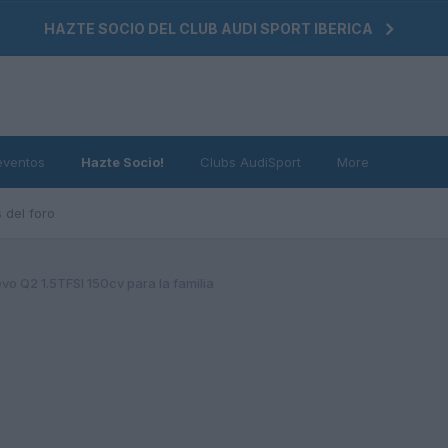
HAZTE SOCIO DEL CLUB AUDI SPORT IBERICA
eventos
Hazte Socio!
Clubs AudiSport
More
 del foro
vo Q2 1.5TFSI 150cv para la familia