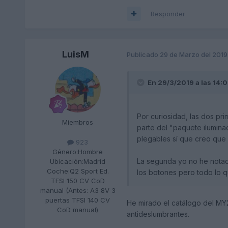
Responder
LuisM
Publicado
29 de Marzo del 2019
En 29/3/2019 a las 14:
Por curiosidad, las dos pr
Miembros
parte del "paquete ilumina
plegables sí que creo que
923
Género:
Hombre
La segunda yo no he notado
Ubicación:
Madrid
Coche:
Q2 Sport Ed.
los botones pero todo lo 
TFSI 150 CV CoD
manual (Antes: A3 8V 3
puertas TFSI 140 CV
He mirado el catálogo del MY2
CoD manual)
antideslumbrantes.