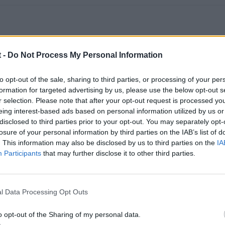
 -
Do Not Process My Personal Information
to opt-out of the sale, sharing to third parties, or processing of your per
un coche manual, me parece hoy en día un absurdo y salvo que tu pa
formation for targeted advertising by us, please use the below opt-out s
Control de crucero también es algo interesante.
r selection. Please note that after your opt-out request is processed y
eing interest-based ads based on personal information utilized by us or
n por aquí el 1.4TFSi tiene un ruido desagradable con al bomba de in
disclosed to third parties prior to your opt-out. You may separately opt-
ría bien por si acaso.
losure of your personal information by third parties on the IAB’s list of
. This information may also be disclosed by us to third parties on the
IA
Participants
that may further disclose it to other third parties.
l Data Processing Opt Outs
o opt-out of the Sharing of my personal data.