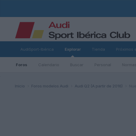
AudiSport-Ibérica
Explorar
Tienda
Próximos 
Foros
Calendario
Buscar
Personal
Normas
ad
Inicio
Foros modelos Audi
Audi Q2 (A partir de 2016)
Nue