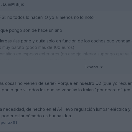
5,
LuisM
dijo:
FSI: no todos lo hacen. O yo al menos no lo noto.
s que pongo son de hace un año
 largas (las pone y quita solo en función de los coches que vengan d
s muy barato (poco más de 100 euros).
omático en espejos exteriores (en espejo interior supongo que ya lo
 incluyendo espejos calefactables y plegables).
apoyo lumbar ajustable en asientos delanteros (algo más de 200 eur
Expand
ras cosas no vienen de serie? Porque en nuestro Q2 (que yo recuerd
 por lo que vi todos los que se vendían lo traían "por decreto" (en 
 necesidad, de hecho en el A4 llevo regulación lumbar eléctrica y
a poder estar cómodo es buena idea.
por zx81