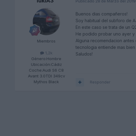
lukiA3
Publicado
28 de Marzo del 2019
Buenos dias compañeros!
Soy habitual del subforo de A4
En este caso se trata de un Q
He podido probar uno ayer y
Alguna recomendacion antes de
Miembros
tecnologia entiende mas bien 
1,2k
Saludos!
Género:
Hombre
Ubicación:
Cádiz
Coche:
Audi S6 C8
Avant 3.0TDI 349cv
Mythos Black
Responder