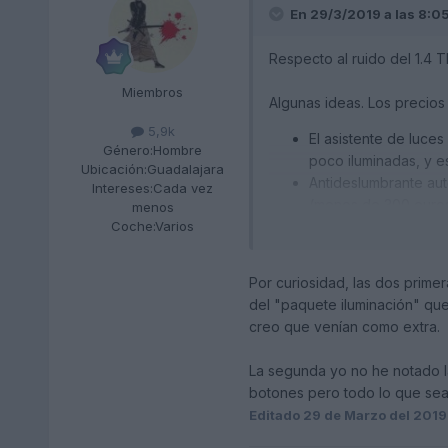
En 29/3/2019 a las 8:0
Respecto al ruido del 1.4 T
Miembros
Algunas ideas. Los precio
5,9k
El asistente de luces
Género:
Hombre
poco iluminadas, y e
Ubicación:
Guadalajara
Antideslumbrante aut
Intereses:
Cada vez
(menos de 300 euros
menos
Para viajes largos: 
Coche:
Varios
Por curiosidad, las dos prime
del "paquete iluminación" que
creo que venían como extra.
La segunda yo no he notado la
botones pero todo lo que se
Editado
29 de Marzo del 2019