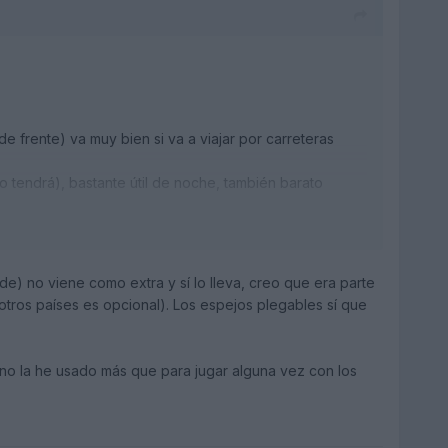
e frente) va muy bien si va a viajar por carreteras
 tendrá), bastante útil de noche, también barato
os)
e) no viene como extra y sí lo lleva, creo que era parte
otros países es opcional). Los espejos plegables sí que
 no la he usado más que para jugar alguna vez con los