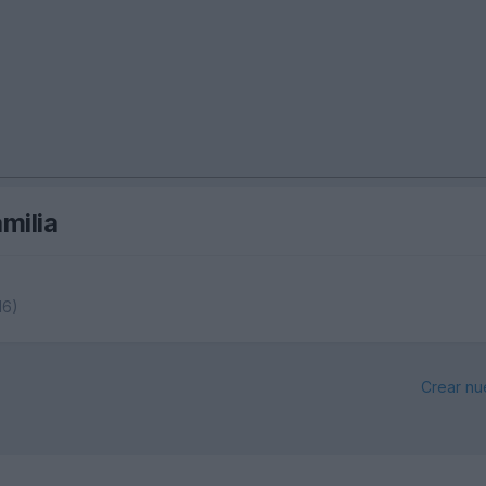
milia
16)
Crear nu