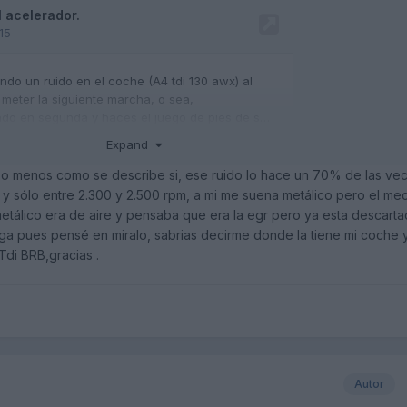
Expand
o menos como se describe si, ese ruido lo hace un 70% de las ve
y sólo entre 2.300 y 2.500 rpm, a mi me suena metálico pero el me
tálico era de aire y pensaba que era la egr pero ya esta descartad
rga pues pensé en miralo, sabrias decirme donde la tiene mi coche 
ste?
di BRB,gracias .
años y no hay avería, pero lo sigue haciendo
Autor