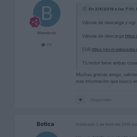
En 2/4/2019 a las 7:10,
Válvula de descarga y egr 
Miembros
Válvula de descarga
https
116
EGR
https://es.m.wikipedi
Tú motor tiene ambas cosa
Muchas gracias amigo, sabría
mas información que busco en
Responder
Botica
Publicado
2 de Abril del 2019
(e