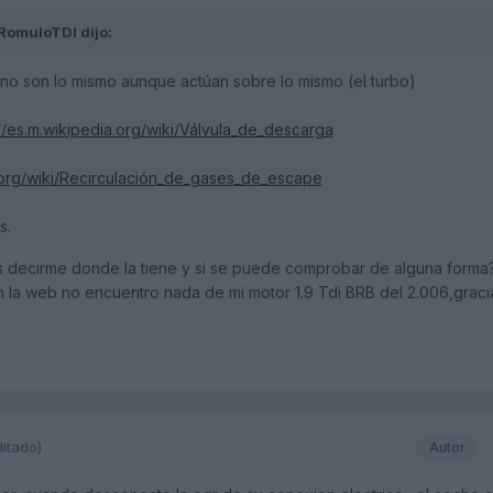
RomuloTDI
dijo:
no son lo mismo aunque actúan sobre lo mismo (el turbo)
://es.m.wikipedia.org/wiki/Válvula_de_descarga
a.org/wiki/Recirculación_de_gases_de_escape
s.
s decirme donde la tiene y si se puede comprobar de alguna forma
 la web no encuentro nada de mi motor 1.9 Tdi BRB del 2.006,graci
ditado)
Autor