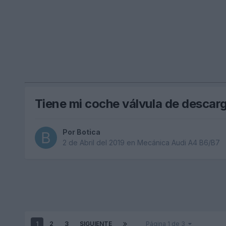
Tiene mi coche válvula de descar
Por
Botica
2 de Abril del 2019
en
Mecánica Audi A4 B6/B7
1
2
3
SIGUIENTE
Página 1 de 3