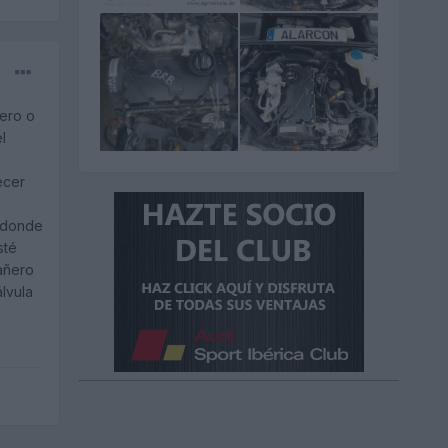
ero o
l
ecer
o donde
sté
añero
lvula
a