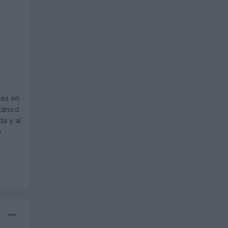
ces en
cánico
a y al
y