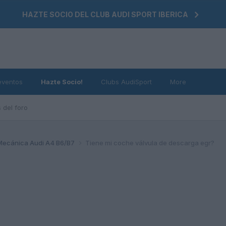
HAZTE SOCIO DEL CLUB AUDI SPORT IBERICA
eventos
Hazte Socio!
Clubs AudiSport
More
 del foro
Mecánica Audi A4 B6/B7
Tiene mi coche válvula de descarga egr?