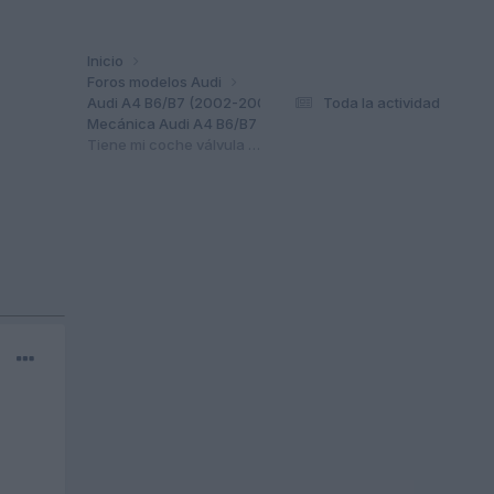
Inicio
Foros modelos Audi
Audi A4 B6/B7 (2002-2008)
Toda la actividad
Mecánica Audi A4 B6/B7
Tiene mi coche válvula de descarga egr?