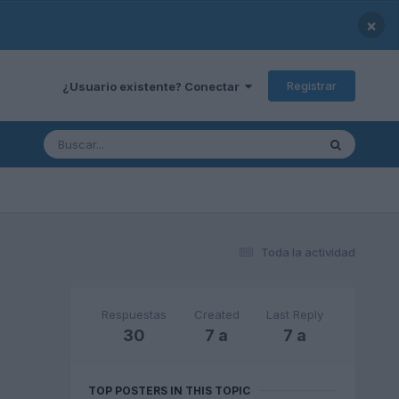
×
Registrar
¿Usuario existente? Conectar
Toda la actividad
Respuestas
Created
Last Reply
30
7 a
7 a
TOP POSTERS IN THIS TOPIC