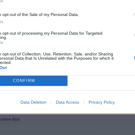
In
es.m.wikipedia.org/wiki/Válvula_de_descarga
o opt-out of the Sale of my Personal Data.
In
rg/wiki/Recirculación_de_gases_de_escape
to opt-out of processing my Personal Data for Targeted
ing.
In
o opt-out of Collection, Use, Retention, Sale, and/or Sharing
ersonal Data that Is Unrelated with the Purposes for which it
lected.
Out
CONFIRM
Data Deletion
Data Access
Privacy Policy
Autor
tuane
dijo: