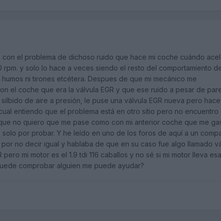
 con el problema de dichoso ruido que hace mi coche cuándo acel
rpm. y solo lo hace a veces siendo el resto del comportamiento de
n humos ni tirones etcétera. Despues de que mi mecánico me
on el coche que era la válvula EGR y que ese ruido a pesar de par
ilbido de aire a presión, le puse una válvula EGR nueva pero hace
cual entiendo que el problema está en otro sitio pero no encuentr
 porque no quiero que me pase como con mi anterior coche que me ga
 solo por probar. Y he leído en uno de los foros de aquí a un comp
o por no decir igual y hablaba de que en su caso fue algo llamado vá
pero mi motor es el 1.9 tdi 116 caballos y no sé si mi motor lleva es
e puede comprobar alguien me puede ayudar?