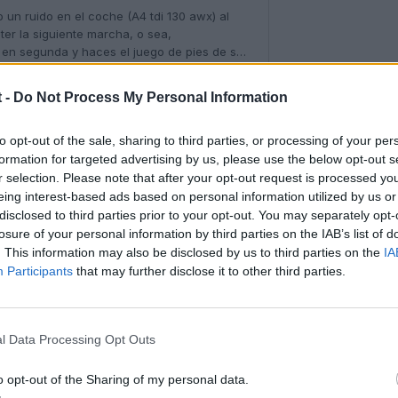
 -
Do Not Process My Personal Information
to opt-out of the sale, sharing to third parties, or processing of your per
formation for targeted advertising by us, please use the below opt-out s
e?
r selection. Please note that after your opt-out request is processed y
eing interest-based ads based on personal information utilized by us or
s y no hay avería, pero lo sigue haciendo
disclosed to third parties prior to your opt-out. You may separately opt-
r tuane
losure of your personal information by third parties on the IAB’s list of
. This information may also be disclosed by us to third parties on the
IA
Participants
that may further disclose it to other third parties.
l Data Processing Opt Outs
o opt-out of the Sharing of my personal data.
 son lo mismo aunque actúan sobre lo mismo (el turbo)