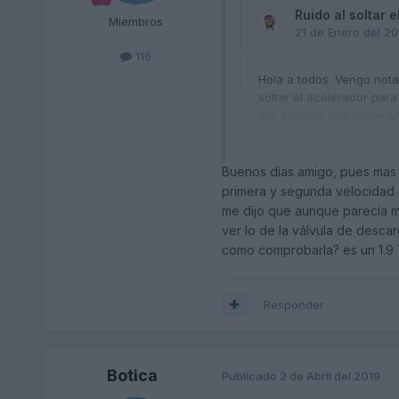
Miembros
116
Buenos dias amigo, pues mas 
primera y segunda velocidad 
me dijo que aunque parecía me
ver lo de la válvula de desca
Puede ser un ruido como e
como comprobarla? es un 1.9 T
Ya ves que hace más de 4 
Responder
Botica
Publicado
2 de Abril del 2019