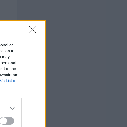
sonal or
ection to
ou may
 personal
out of the
 downstream
B’s List of