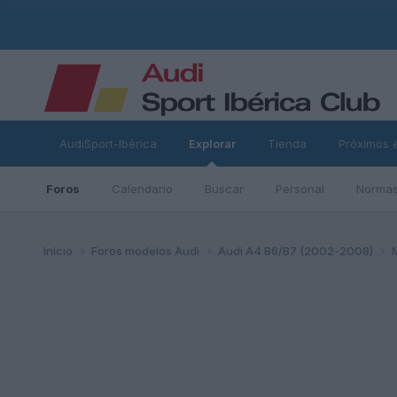
AudiSport-Ibérica
Explorar
Tienda
Próximos 
Foros
Calendario
Buscar
Personal
Normas
ad
Inicio
Foros modelos Audi
Audi A4 B6/B7 (2002-2008)