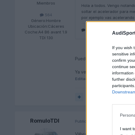
Miembros
564
Género:
Hombre
Ubicación:
Cáceres
Coche:
A4 B6 avant 1.9
AudiSport
TDI 130
If you wish 
sensitive in
Puede ser un ruido como est
confirm you
continue se
Ya ves que hace más de 4 año
information 
Editado
2 de Abril del 2019
po
further disc
participants
Downstream 
Responder
Persona
RomuloTDI
Publicado
2 de Abril del 2019
I want t
Válvula de descarga y egr no