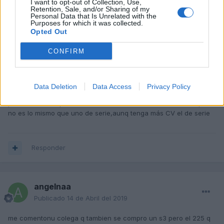
I want to opt-out of Collection, Use,
Retention, Sale, and/or Sharing of my
Responder
Personal Data that Is Unrelated with the
Purposes for which it was collected.
Opted Out
moy
CONFIRM
Publicado
14 de Abril del 2019
Si,eso es lo mejor,pillar el ordena y salir a hacer unos logs, igual
Data Deletion
Data Access
Privacy Policy
te puede medir de menos el cauda y ahí está la perdida de
potencia o cualquier otra cosa.de todas formas un coche repro
no es lo mismo que uno de serie,aunq tenga más CV el de serie
Responder
angelnaa
Publicado
14 de Abril del 2019
me comentonu colega q tambien se compro un s3 pero el 225 q