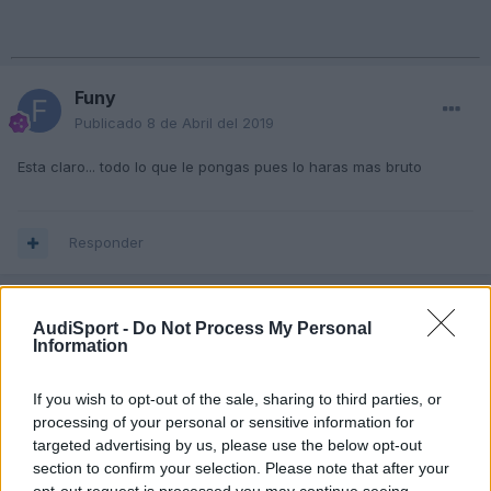
Funy
Publicado
8 de Abril del 2019
Esta claro... todo lo que le pongas pues lo haras mas bruto
Responder
angelnaa
AudiSport -
Do Not Process My Personal
Information
Publicado
12 de Abril del 2019
peeo el s3 esta en mui buen estado y lo quiero dejar de serie e
If you wish to opt-out of the sale, sharing to third parties, or
guardado por que se q en unos años valdra un dinero.pero de
processing of your personal or sensitive information for
todas formas tiene 210cv tracio 4.el otro son tiene sobre 180 e
targeted advertising by us, please use the below opt-out
corre mas sera q el s3 tiene algo mal o son asi.e leido en foros y
section to confirm your selection. Please note that after your
dicen q es un cepo y la verdad q.mucho no corre pero es.mui