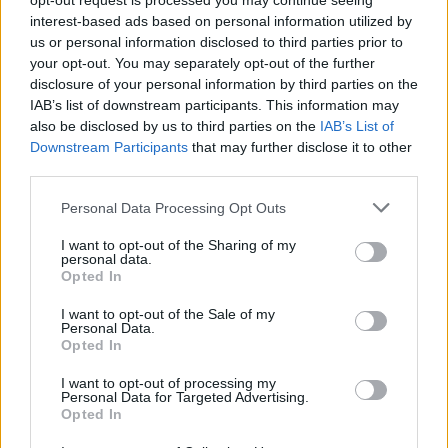
opt-out request is processed you may continue seeing
estable.otra pregunta, cuando giro del todo hace un clak(poca
interest-based ads based on personal information utilized by
cosa) q podra ser? lo que mas me preocupa es q pueda ser el
us or personal information disclosed to third parties prior to
haldex.q opinais.ah y tambiem d frio la segunda marcha rasca
your opt-out. You may separately opt-out of the further
q puede ser la sincro?
disclosure of your personal information by third parties on the
IAB’s list of downstream participants. This information may
also be disclosed by us to third parties on the
IAB’s List of
Responder
Downstream Participants
that may further disclose it to other
third parties.
Personal Data Processing Opt Outs
Funy
Publicado
14 de Abril del 2019
I want to opt-out of the Sharing of my
personal data.
Opted In
Es verdad que con traccion 4 a mismos cv el coche es mucho
mas docil y habra mas perdidas de potencia al transmitirla. No he
I want to opt-out of the Sale of my
probado un s3 8l pero que sea mas descafeinado que un 150??
Personal Data.
No se...
Opted In
Haz unos logs ver si esta todo bien .
I want to opt-out of processing my
Personal Data for Targeted Advertising.
Opted In