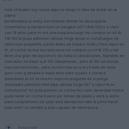
hola chavales soy nuevo aqui no tengo ni idea de andar en la
pajina
perdonadme si estoy escribiendo donde no devo.queria
comentaros q siempre tuvo un peugeot 207 1.6vti 120cv y claro
con 18 años para mi era una.maquina.luego me compre un a3 8l
1.8t 150 le puse admision valvula forge anule el cortafuegos (el
silencioso pequeñito q.esta antes de trasero final) y hice repro en
tlr, el coche va mui mui bien.aora me compre un.s3 8l 210 y me
lleve una gran decepcion.no da nada d censaciones, fijandote en
marcador va mejor q.el 150 obbiamente... pero el 150 da muxas
mas.sensacinones , pero mucho mas.se q el s3 esta de serie
pero creo q deveria ir mejor.esta claro q paso x curva e
estavilidad el s3 va mucho mejor.mi pregunta es si pongo
domwpipe admision inlet pipe valvula forge 007 y repro tlr.se
nota.mucho? es q.me.parece un coche.mui soso deverdad nunca
pude tener un coche bueno por temas de pasta y aora q aorre
para comprarmelo me yello esta decepcion.vale la pena hacer
todo esto? es verdad q esta capado de electronica...
Responder