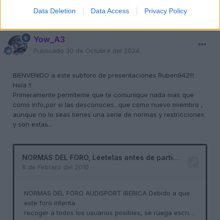
Responder
Data Deletion
Data Access
Privacy Policy
Yow_A3
Publicado
30 de Octubre del 2024
BIENVENIDO
a este subforo de presentaciones Ruben942!!!
Hola !!
Primeramente permíteme que te comunique nada mas que
como info,por si las desconoces...que como nuevo miembro ,
aunque no lo seas tienes una serie de normas
y restricciones
y son estas...