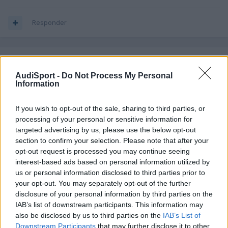
Responder
VIX
Publicado
19 de Octubre del 2024
AudiSport -
Do Not Process My Personal
Information
Bienvenido al foro y larga vida a los A4.
If you wish to opt-out of the sale, sharing to third parties, or
processing of your personal or sensitive information for
Responder
targeted advertising by us, please use the below opt-out
section to confirm your selection. Please note that after your
opt-out request is processed you may continue seeing
interest-based ads based on personal information utilized by
Ruben942
us or personal information disclosed to third parties prior to
Publicado
22 de Octubre del 2024
your opt-out. You may separately opt-out of the further
disclosure of your personal information by third parties on the
IAB’s list of downstream participants. This information may
En 19/10/2024 a las 10:01,
VIX
dijo:
also be disclosed by us to third parties on the
IAB’s List of
Downstream Participants
that may further disclose it to other