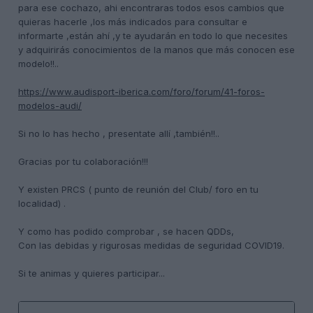
para ese cochazo, ahi encontraras todos esos cambios que
quieras hacerle ,los más
indicados para consultar e
informarte ,están ahí ,y te ayudarán en
todo lo que necesites
y adquirirás conocimientos de la manos que más conocen ese
modelo!!..
https://www.audisport-iberica.com/foro/forum/41-foros-
modelos-audi/
Si no lo has hecho , presentate allí ,también!!..
Gracias por tu colaboración!!!
Y existen PRCS (
punto de reunión del Club/ foro en tu
localidad) .
Y como has podido comprobar
, se hacen QDDs,
Con las debidas y rigurosas medidas de seguridad COVID19.
Si te animas y quieres participar...