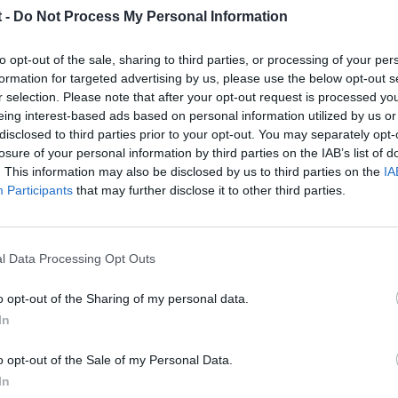
 -
Do Not Process My Personal Information
to opt-out of the sale, sharing to third parties, or processing of your per
formation for targeted advertising by us, please use the below opt-out s
r selection. Please note that after your opt-out request is processed y
eing interest-based ads based on personal information utilized by us or
disclosed to third parties prior to your opt-out. You may separately opt-
losure of your personal information by third parties on the IAB’s list of
. This information may also be disclosed by us to third parties on the
IA
Participants
that may further disclose it to other third parties.
lf iv tdi 110 a A4, aunq en mi caso sea avant!!! Y te aseguro q los 13
l Data Processing Opt Outs
o opt-out of the Sharing of my personal data.
In
o opt-out of the Sale of my Personal Data.
In