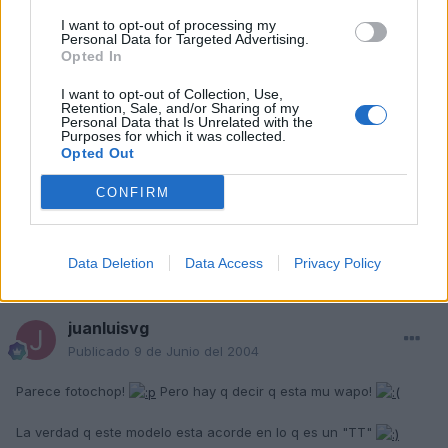
Publicado
8 de Junio del 2004
I want to opt-out of processing my
Personal Data for Targeted Advertising.
Opted In
Cita
I want to opt-out of Collection, Use,
Con tu permiso he puesto la fotico en el club TT
Retention, Sale, and/or Sharing of my
Personal Data that Is Unrelated with the
Purposes for which it was collected.
Opted Out
Mira que sois separatistas. Que pasa, que no os podeis mezclar
con nosotros en el foro general?
Es broma. S2
CONFIRM
Responder
Data Deletion
Data Access
Privacy Policy
juanluisvg
Publicado
9 de Junio del 2004
Parece fotochop!
Pero hay q decir q esta mu wapo!
La verdad q este modelo esta acorde en lo q es un "TT"