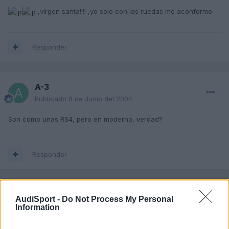
,virgen santa!!!! ,yo solo con las ruedas me aconformo
Responder
A-3
Publicado
8 de Junio del 2004
Son como unas RS4, pero en moderno, verdad?
Responder
A-3
AudiSport -
Do Not Process My Personal
Publicado
8 de Junio del 2004
Information
Por cierto, como en la portada se puede ver, dicen que le