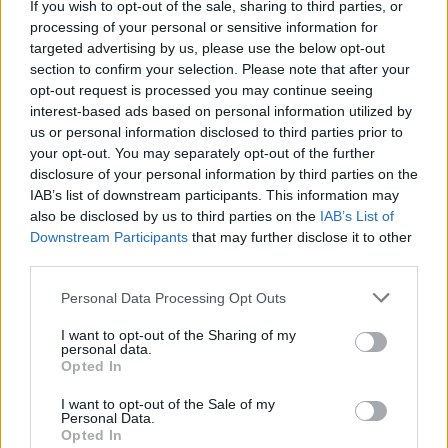
If you wish to opt-out of the sale, sharing to third parties, or
montarán el motor de 350CV con doble turbo y que será la
processing of your personal or sensitive information for
versión RS.
targeted advertising by us, please use the below opt-out
section to confirm your selection. Please note that after your
opt-out request is processed you may continue seeing
Responder
interest-based ads based on personal information utilized by
us or personal information disclosed to third parties prior to
your opt-out. You may separately opt-out of the further
disclosure of your personal information by third parties on the
JoseTTR
IAB’s list of downstream participants. This information may
Publicado
8 de Junio del 2004
also be disclosed by us to third parties on the
IAB’s List of
Downstream Participants
that may further disclose it to other
Con tu permiso he puesto la fotico en el club TT
third parties.
Saludos
Personal Data Processing Opt Outs
I want to opt-out of the Sharing of my
personal data.
Responder
Opted In
I want to opt-out of the Sale of my
Personal Data.
A-3
Opted In