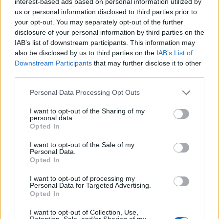
Un saludo.
interest-based ads based on personal information utilized by
us or personal information disclosed to third parties prior to
your opt-out. You may separately opt-out of the further
Pienso lo mismo.
disclosure of your personal information by third parties on the
Hubo muchas unidades con ese problema pero entre lo poco que
IAB’s list of downstream participants. This information may
llueve y el desconocimiento a veces de ese mando....
also be disclosed by us to third parties on the
IAB’s List of
A ver si alguien ha tenido el problema y ver cómo lo ha
Downstream Participants
that may further disclose it to other
solucionado.
third parties.
Saludos
<_<
Personal Data Processing Opt Outs
I want to opt-out of the Sharing of my
personal data.
Responder
Opted In
I want to opt-out of the Sale of my
Personal Data.
Josep r
Opted In
Publicado
9 de Diciembre del 2009
I want to opt-out of processing my
Personal Data for Targeted Advertising.
Opted In
LASP dijo:
I want to opt-out of Collection, Use,
Hola, siento deciros a los dos que si os funciona asi
Retention, Sale, and/or Sharing of my