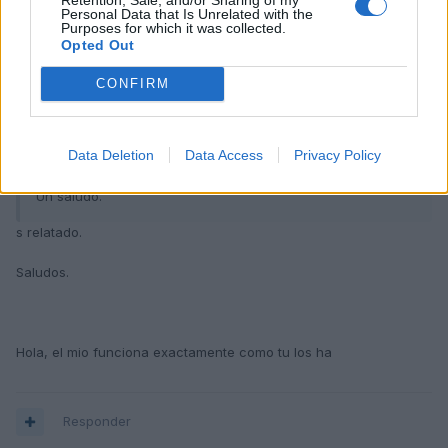
Personal Data that Is Unrelated with the
siempre, os lo hagais mirar porque no es normal.
Purposes for which it was collected.
El mio tiene sensor de lluvia, y de hecho siempre le llevo en
Opted Out
esa posición. Mientras que no llueva no se mueve, y en
cuanto empieza a llover realiza el barrido en función de la
CONFIRM
cantidad de lluvia, un solo barrido ó de continuo, bien
despadio o bien rápido, pero siempre en función del agua
que caiga y tambien influye la velocidad del coche, pero a
Data Deletion
Data Access
Privacy Policy
120 ó 130 lo realiza perfecto.
Un saludo.
s relatado.
Saludos.
Hola, el mio funciona exactamente como tu los ha
Responder