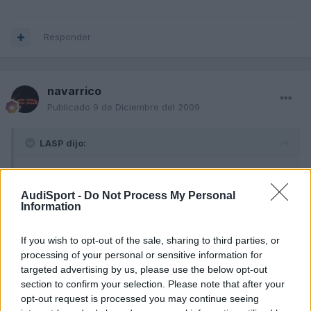
Responder
navarrico
Publicado
9 de Diciembre del 2009
LASP dijo:
Hola, siento deciros a los dos que si os funciona asi
siempre, os lo hagais mirar porque no es normal.
AudiSport -
Do Not Process My Personal
El mio tiene sensor de lluvia, y de hecho siempre le llevo en
Information
esa posición. Mientras que no llueva no se mueve, y en
cuanto empieza a llover realiza el barrido en función de la
If you wish to opt-out of the sale, sharing to third parties, or
cantidad de lluvia, un solo barrido ó de continuo, bien
processing of your personal or sensitive information for
despadio o bien rápido, pero siempre en función del agua
targeted advertising by us, please use the below opt-out
que caiga y tambien influye la velocidad del coche, pero a
section to confirm your selection. Please note that after your
120 ó 130 lo realiza perfecto.
opt-out request is processed you may continue seeing