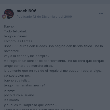
mochi696
Publicado
12 de Diciembre del 2009
Bueno..
Todo felicidad...
tengo el dinero...
compro las llantas...
unos 800 euros con ruedas una pagina con tienda fisica... no la
nombrare...
voy a la tienda y las compro...
me regalan un sensor de aparcamiento... no se para que porque
tengo camara de marcha atras...
le comento que en vez de el regalo si me pueden rebajar algo...
contestacion no...
bueno soy feliz...
tengo mis llanatas new rs4
jejejeje
poco duro el sueño...
las monto..
y cual es mi sorpresa que vibran...
llamo a la tienda y me dicen que las equilibre...