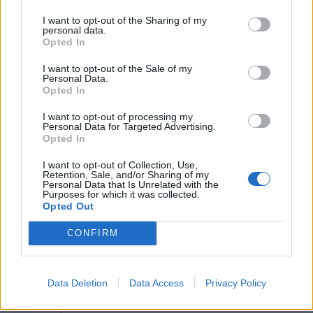
Publicado
12 de Diciembre del 2009
I want to opt-out of the Sharing of my
¿por que no nombrar la tienda para saber a que atenernos?, mas
personal data.
Opted In
que nada porque si te dicen que son italianas y luego son chinas,
estan estafando a la gente
I want to opt-out of the Sale of my
Personal Data.
Opted In
Responder
I want to opt-out of processing my
Personal Data for Targeted Advertising.
Opted In
Portugues
I want to opt-out of Collection, Use,
Retention, Sale, and/or Sharing of my
Publicado
12 de Diciembre del 2009
Personal Data that Is Unrelated with the
Purposes for which it was collected.
Gracias por compartir la experiencia!!.Seguro que a mas de uno
Opted Out
le viene de lujo el leerla para cuando haya problemas saber
como actuar....
CONFIRM
Un saludo.Portugues.
Data Deletion
Data Access
Privacy Policy
Responder