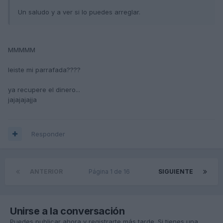
Un saludo y a ver si lo puedes arreglar.
MMMMM
leiste mi parrafada????
ya recupere el dinero...
jajajajajja
Responder
ANTERIOR
Página 1 de 16
SIGUIENTE
Unirse a la conversación
Puedes publicar ahora y registrarte más tarde. Si tienes una