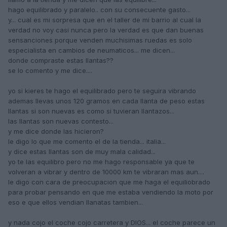
hago equilibrado y paralelo.. con su consecuente gasto...
y... cual es mi sorpresa que en el taller de mi barrio al cual la
verdad no voy casi nunca pero la verdad es que dan buenas
sensanciones porque venden muchisimas ruedas es solo
especialista en cambios de neumaticos... me dicen...
donde compraste estas llantas??
se lo comento y me dice....
yo si kieres te hago el equilibrado pero te seguira vibrando
ademas llevas unos 120 gramos en cada llanta de peso estas
llantas si son nuevas es como si tuvieran llantazos...
las llantas son nuevas contesto...
y me dice donde las hicieron?
le digo lo que me comento el de la tienda... italia...
y dice estas llantas son de muy mala calidad...
yo te las equilibro pero no me hago responsable ya que te
volveran a vibrar y dentro de 10000 km te vibraran mas aun....
le digo con cara de preocupacion que me haga el equiliobrado
para probar pensando en que me estaba vendiendo la moto por
eso e que ellos vendian llanatas tambien...
y nada cojo el coche cojo carretera y DIOS... el coche parece un