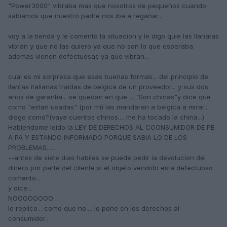
"Power3000" vibraba mas que nosotros de pequeños cuando
sabiamos que nuestro padre nos iba a regañar...
voy a la tienda y le comento la situacion y le digo quie las llanatas
vibran y que no las quiero ya que no son lo que esperaba
ademas vienen defectuosas ya que vibran...
cual es mi sorpresa que esas buenas formas... del principio de
llantas italianas traidas de belgica de un proveedor... y sus dos
años de garantia... se quedan en que ... "Son chinas"y dice que
como "estan usadas" (por mi) las mandaran a belgica a mirar..
diogo como?(vaya cuentos chinos.... me ha tocado la china...)
Habiendome leido la LEY DE DERECHOS AL COONSUMIDOR DE PE
A PA Y ESTANDO INFORMADO PORQUE SABIA LO DE LOS
PROBLEMAS.....
--antes de siete dias habiles se puede pedir la devolucion del
dinero por parte del cliente si el objeto vendido esta defectuoso
comento...
y dice...
NOOOOOOOO
le replico... como que no.... lo pone en los derechos al
consumidor...