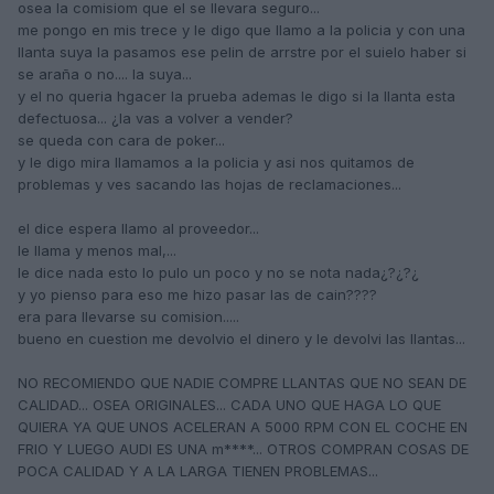
osea la comisiom que el se llevara seguro...
me pongo en mis trece y le digo que llamo a la policia y con una
llanta suya la pasamos ese pelin de arrstre por el suielo haber si
se araña o no.... la suya...
y el no queria hgacer la prueba ademas le digo si la llanta esta
defectuosa... ¿la vas a volver a vender?
se queda con cara de poker...
y le digo mira llamamos a la policia y asi nos quitamos de
problemas y ves sacando las hojas de reclamaciones...
el dice espera llamo al proveedor...
le llama y menos mal,...
le dice nada esto lo pulo un poco y no se nota nada¿?¿?¿
y yo pienso para eso me hizo pasar las de cain????
era para llevarse su comision.....
bueno en cuestion me devolvio el dinero y le devolvi las llantas...
NO RECOMIENDO QUE NADIE COMPRE LLANTAS QUE NO SEAN DE
CALIDAD... OSEA ORIGINALES... CADA UNO QUE HAGA LO QUE
QUIERA YA QUE UNOS ACELERAN A 5000 RPM CON EL COCHE EN
FRIO Y LUEGO AUDI ES UNA m****... OTROS COMPRAN COSAS DE
POCA CALIDAD Y A LA LARGA TIENEN PROBLEMAS...