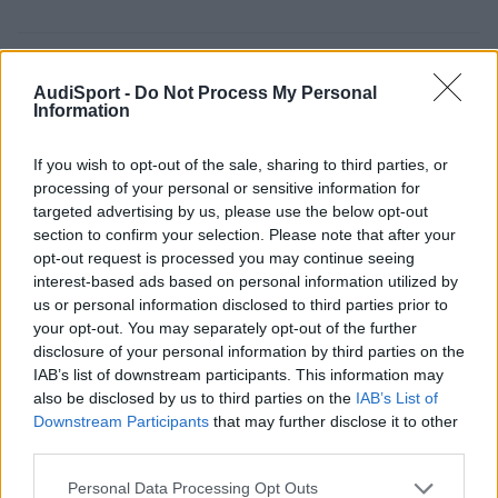
Responder
AudiSport -
Do Not Process My Personal
Information
alex4414
If you wish to opt-out of the sale, sharing to third parties, or
Publicado
12 de Diciembre del 2009
processing of your personal or sensitive information for
targeted advertising by us, please use the below opt-out
me alegro mochi ke al final aunke te hallas gastado mas pasta te
section to confirm your selection. Please note that after your
lo ahorras en salud y sobresaltos,y un posible accidente futuro.
opt-out request is processed you may continue seeing
aa y otra cosa aun tengo los pelos de punta despues de entrar
interest-based ads based on personal information utilized by
en tu facebook el otro dia,mu buena musica.
us or personal information disclosed to third parties prior to
salu2
your opt-out. You may separately opt-out of the further
disclosure of your personal information by third parties on the
IAB’s list of downstream participants. This information may
Responder
also be disclosed by us to third parties on the
IAB’s List of
Downstream Participants
that may further disclose it to other
third parties.
chupilerei
Personal Data Processing Opt Outs