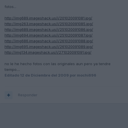
fotos...
http://img689.imageshack.us/i/201020091081.jpg/
http://img263.imageshack.us/i/251020091085.jpg/
http://img689.imageshack.us/i/251020091086.jpg/
http://img694.imageshack.us/i/251020091087.jpg/
http://img686.imageshack.us/i/261020091088.jpg/
http://img695.imageshack.us/i/261020091089.jpg/
http://img134.imageshack.us/i/271020091091.jpg/
no le he hecho fotos con las originales aun pero ya tendre
tiempo....
Editado
12 de Diciembre del 2009
por mochi696
Responder