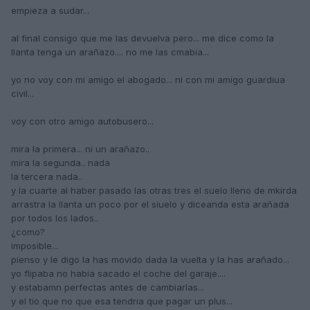
empieza a sudar...
al final consigo que me las devuelva pero... me dice como la
llanta tenga un arañazo.... no me las cmabia...
yo no voy con mi amigo el abogado... ni con mi amigo guardiua
civil...
voy con otro amigo autobusero...
mira la primera... ni un arañazo..
mira la segunda.. nada
la tercera nada..
y la cuarte al haber pasado las otras tres el suelo lleno de mkirda
arrastra la llanta un poco por el siuelo y diceanda esta arañada
por todos los lados..
¿como?
imposible...
pienso y le digo la has movido dada la vuelta y la has arañado...
yo flipaba no habia sacado el coche del garaje....
y estabamn perfectas antes de cambiarlas...
y el tio que no que esa tendria que pagar un plus...