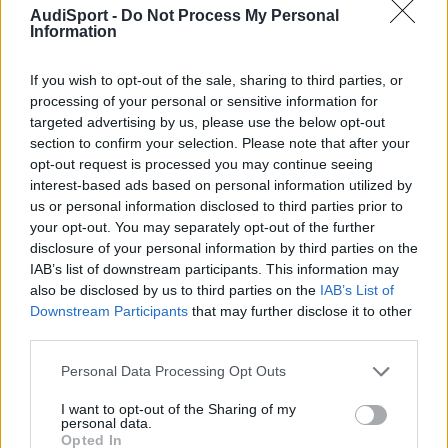
AudiSport -
Do Not Process My Personal
Pues yo estoy aqui en mi cuarto super calentito con el radiador, y
Information
la ventana cerrada estudiando geometria, que caigan todos los
pinguinos que quieran, que hasta mañana que toque ir a la
If you wish to opt-out of the sale, sharing to third parties, or
universidad... jaja
processing of your personal or sensitive information for
targeted advertising by us, please use the below opt-out
section to confirm your selection. Please note that after your
Responder
opt-out request is processed you may continue seeing
interest-based ads based on personal information utilized by
us or personal information disclosed to third parties prior to
your opt-out. You may separately opt-out of the further
zpequeno
disclosure of your personal information by third parties on the
Publicado
13 de Diciembre del 2009
IAB’s list of downstream participants. This information may
also be disclosed by us to third parties on the
IAB’s List of
no puedo colgar una foto...
Downstream Participants
that may further disclose it to other
Editado
13 de Diciembre del 2009
por zpequeno
third parties.
Personal Data Processing Opt Outs
Responder
I want to opt-out of the Sharing of my
personal data.
Opted In