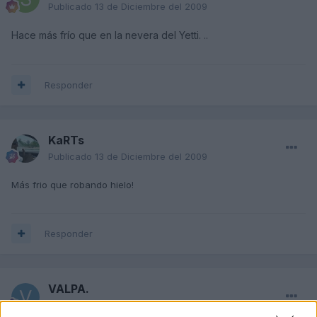
Publicado
13 de Diciembre del 2009
Hace más frío que en la nevera del Yetti.
..
Responder
KaRTs
Publicado
13 de Diciembre del 2009
Más frio que robando hielo!
Responder
VALPA.
Publicado
13 de Diciembre del 2009