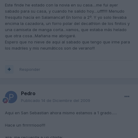
Este finde he estado con la novia en su casa....me fui ayer
sabado para su casa, y cuando he salido hoy....ufff!!!! Menudo
fresquito hacía en Salamanca!! En torno a 2º. Y yo solo llevaba
encima la cazadora, un forro polar del decathlon de los finitos y
una camiseta de manga corta...vamos, que estaba más helado
que otra cosa...Mañana me abrigaré.
Espero que no nieve de aqui al sabado que tengo que irme para
los madriles y mis neumáticos son de verano!!!
Responder
Pedro
Publicado
14 de Diciembre del 2009
Aqui en San Sebastian ahora mismo estamos a 1 grado......
Hace un frrrrrriooo!!!!
ajja, me recuerda a un chiste;