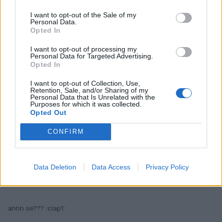
blackbeg
I want to opt-out of the Sale of my
Publicado
13 de Diciembre del 2009
Personal Data.
Opted In
en Valencia ha estado todo el dia lloviendo
I want to opt-out of processing my
Personal Data for Targeted Advertising.
Opted In
Responder
I want to opt-out of Collection, Use,
Retention, Sale, and/or Sharing of my
Personal Data that Is Unrelated with the
Purposes for which it was collected.
VALPA.
Opted Out
Publicado
13 de Diciembre del 2009
CONFIRM
blackbeg dijo:
Data Deletion
Data Access
Privacy Policy
en Valencia ha estado todo el dia lloviendo
ahhh siii??? :clap1: