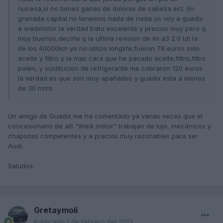
nucesa,si no tienes ganas de dolores de cabeza ect. En
granada capital no tenemos nada de nada yo voy a guadix
a wadimotor la verdad trato excelente y precios muy pero q
muy buenos,decirte q la ultima revision de mi a3 2.0 tdi la
de los 40000km yo no utilizo longlife,fueron 78 euros solo
aceite y filtro y la mas cara que he pasado aceite,filtro,filtro
polen, y sustitucion de refrigerante me cobraron 120 euros
la verdad es que son muy apañados y guadix esta a menos
de 30 mnts
Un amigo de Guadix me ha comentado ya varias veces que el
concesionario de allí "Wadi motor" trabajan de lujo, mecánicos y
chapistas competentes y a precios muy razonables para ser
Audi.
Saludos.
Gretaymoli
Publicado
1 de Febrero del 2013