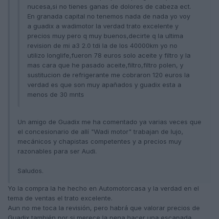
nucesa,si no tienes ganas de dolores de cabeza ect.
En granada capital no tenemos nada de nada yo voy
a guadix a wadimotor la verdad trato excelente y
precios muy pero q muy buenos,decirte q la ultima
revision de mi a3 2.0 tdi la de los 40000km yo no
utilizo longlife,fueron 78 euros solo aceite y filtro y la
mas cara que he pasado aceite,filtro,filtro polen, y
sustitucion de refrigerante me cobraron 120 euros la
verdad es que son muy apañados y guadix esta a
menos de 30 mnts
Un amigo de Guadix me ha comentado ya varias veces que
el concesionario de allí "Wadi motor" trabajan de lujo,
mecánicos y chapistas competentes y a precios muy
razonables para ser Audi.
Saludos.
Yo la compra la he hecho en Automotorcasa y la verdad en el
tema de ventas el trato excelente.
Aun no me toca la revisión, pero habrá que valorar precios de
Guadix también por si merece la pena hacer una escapada.