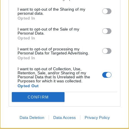
nucesa,si no tienes ganas de dolores de cabeza ect. En
I want to opt-out of the Sharing of my
granada capital no tenemos nada de nada yo voy a guadix
personal data.
a wadimotor la verdad trato excelente y precios muy pero q
Opted In
muy buenos,decirte q la ultima revision de mi a3 2.0 tdi la
de los 40000km yo no utilizo longlife,fueron 78 euros solo
I want to opt-out of the Sale of my
Personal Data.
aceite y filtro y la mas cara que he pasado aceite,filtro,filtro
Opted In
polen, y sustitucion de refrigerante me cobraron 120 euros
la verdad es que son muy apañados y guadix esta a menos
I want to opt-out of processing my
de 30 mnts
Personal Data for Targeted Advertising.
Opted In
Voy a preguntar en Wadi, porque tengo que pasar la revisión de
I want to opt-out of Collection, Use,
Retention, Sale, and/or Sharing of my
30.000 a un A1 pronto y un A3 durante el próximo año.
Personal Data that Is Unrelated with the
¿Tienes precios por tipo de revisión? No se como funcionan.
Purposes for which it was collected.
Opted Out
CONFIRM
abuelojuan
Publicado
6 de Marzo del 2013
Data Deletion
Data Access
Privacy Policy
Ojito con Motril...
he comprobado que cobran por cosas que no hacen (filtro