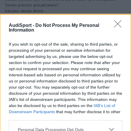
Tenéis precios actualizados?
Saludos desde Motril.
AudiSport -
Do Not Process My Personal
Information
4 semanas más tarde...
If you wish to opt-out of the sale, sharing to third parties, or
juanitoelcaminante
processing of your personal or sensitive information for
targeted advertising by us, please use the below opt-out
Publicado
23 de Febrero del 2013
section to confirm your selection. Please note that after your
opt-out request is processed you may continue seeing
Muchas gracias por la información, tomo nota....
interest-based ads based on personal information utilized by
us or personal information disclosed to third parties prior to
your opt-out. You may separately opt-out of the further
disclosure of your personal information by third parties on the
Gretaymoli
IAB’s list of downstream participants. This information may
Publicado
1 de Marzo del 2013
also be disclosed by us to third parties on the
IAB’s List of
Downstream Participants
that may further disclose it to other
En 23/12/2009 a las 9:41, pabligon dijo:
third parties.
Personal Data Processing Opt Outs
hola, te recomendaria que jamas pongas un pie en