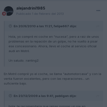
alejandrini1985
Publicado
1 de Febrero del 2013
En 20/6/2010 a las 11:21, felipe667 dijo:
Hola, yo compré mi coche en "nucesa", pero a raiz de unos
problemas en la repación de un golpe, no he vuelto a pisar
ese concesionario. Ahora, llevo el coche al servicio oficial
audi en Motril.
Un saludo. :ranting2:
En Motril compré yo el coche, se llama "automotorcasa" y con la
venta fueron excelentes, pero con las reparaciones... un
suficiente bajo.
En 23/12/2009 a las 9:41, pabligon dijo:
hola, te recomendaria que jamas pongas un pie en