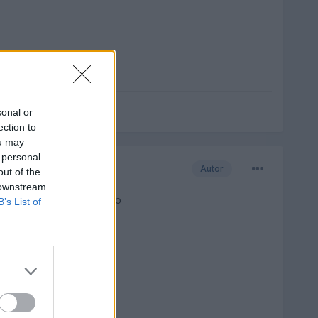
sonal or
ection to
ou may
 personal
Autor
out of the
 downstream
ea??por mano de obra y eso
B’s List of