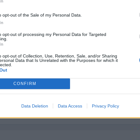
In
o opt-out of the Sale of my Personal Data.
In
to opt-out of processing my Personal Data for Targeted
ing.
In
o opt-out of Collection, Use, Retention, Sale, and/or Sharing
ersonal Data that Is Unrelated with the Purposes for which it
 hacerla con la distribución ya que la carga se hace por unas válvu
lected.
era házsela y si no, pues no. Saludos.
Out
CONFIRM
Data Deletion
Data Access
Privacy Policy