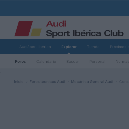
AudiSport-Ibérica
Explorar
Tienda
Próximos 
Foros
Calendario
Buscar
Personal
Normas
ad
Inicio
Foros técnicos Audi
Mecánica General Audi
Cons