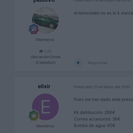
Publicado
28 de Mayo del 2010
el termostato no es lo k marc
Miembros
1,2k
Ubicación:
Onda
(Castellon)
Responder
elixir
Publicado
31 de Mayo del 2010
Pues me han dado este precio 
Kit distribución: 288€
Correa accesorios: 38€
Bomba de agua: 60€
Miembros