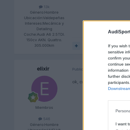
13k
Género:
Hombre
Ubicación:
Valdepeñas
Intereses:
Mecánica y
Detailing
AudiSport
Coche:
Audi A6 2.5TDI.
150cv AKN. Quattro.
305.000km
Responder
If you wish 
sensitive in
confirm you
continue se
elixir
Publicado
26 de Mayo del 2010
information 
further disc
ok, cuanto puede salir la rec
participants
Downstream 
Miembros
Persona
546
I want t
Género:
Hombre
Ubicación:
HUELVA