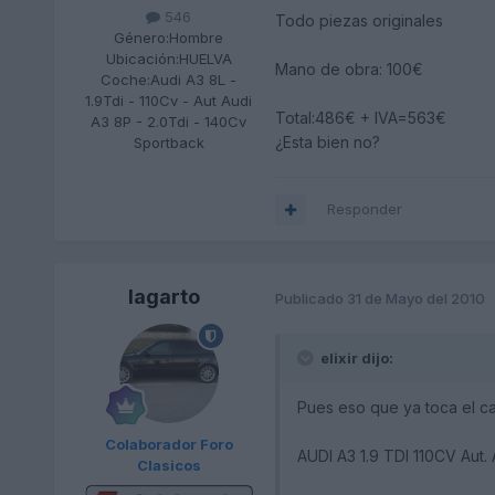
546
Todo piezas originales
Género:
Hombre
Ubicación:
HUELVA
Mano de obra: 100€
Coche:
Audi A3 8L -
1.9Tdi - 110Cv - Aut Audi
Total:486€ + IVA=563€
A3 8P - 2.0Tdi - 140Cv
¿Esta bien no?
Sportback
Responder
lagarto
Publicado
31 de Mayo del 2010
elixir dijo:
Pues eso que ya toca el ca
Colaborador Foro
AUDI A3 1.9 TDI 110CV Aut.
Clasicos