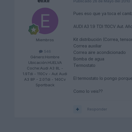
elixir
Publicado
26 de Mayo del 2010
Pues eso que ya toca el cambi
AUDI A3 1.9 TDI 110CV Aut. Añ
Kit distribución (Correa, tensor
Miembros
Correa auxiliar
546
Correa aire acondicionado
Género:
Hombre
Bomba de agua
Ubicación:
HUELVA
Termostato
Coche:
Audi A3 8L -
1.9Tdi - 110Cv - Aut Audi
El termostato lo pongo porque
A3 8P - 2.0Tdi - 140Cv
Sportback
Como lo veis??
Responder