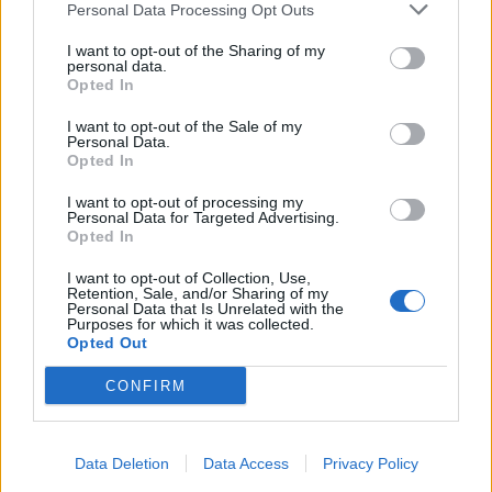
Personal Data Processing Opt Outs
ya que lo reparas aprovechate y lo podias hibridar, busca una
I want to opt-out of the Sharing of my
buena empresa de reparacion de turbos y comentalo a ver, con
personal data.
ello tendrias un turbo mas eficaz y fiable a la vez y facilmente te
Opted In
irias a 270 cv., aparte repro claro...yo no lo dudaria...
I want to opt-out of the Sale of my
Personal Data.
Opted In
Responder
I want to opt-out of processing my
Personal Data for Targeted Advertising.
Opted In
guzman
I want to opt-out of Collection, Use,
Publicado
6 de Julio del 2010
Retention, Sale, and/or Sharing of my
Personal Data that Is Unrelated with the
Purposes for which it was collected.
La verdad que te duro 10 mil mas que amí ,pero bueno ,duro
Opted Out
bastante :ranting2: un kit de reparacion vale 400 pavos ,ASI que
mas te vale ir a por otro turbo y comprarte un hibrido ,si es
CONFIRM
verdad que te parecerá caro ,normal ,pero te aseguras de tener
uno nuevo ,que daras bastantes mas caballos y que ya será
hasta el fin practicamente del coche..........no me quiero imajinar
Data Deletion
Data Access
Privacy Policy
un S3 con 260 mil kilometros