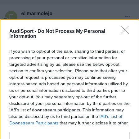
el marmolejo
Publicado
28 de Mayo del 2010
AudiSport -
Do Not Process My Personal
Hola.
Information
Pues vivo en madrid, pero tengo familiares en Navalcarnero,
Méntrida, Getafe, Leganés, Alcorcon.
If you wish to opt-out of the sale, sharing to third parties, or
processing of your personal or sensitive information for
Creo que el modelo es un K04
targeted advertising by us, please use the below opt-out
Muchas gracias
section to confirm your selection. Please note that after your
opt-out request is processed you may continue seeing
interest-based ads based on personal information utilized by
us or personal information disclosed to third parties prior to
Responder
your opt-out. You may separately opt-out of the further
disclosure of your personal information by third parties on the
IAB’s list of downstream participants. This information may
1 mes más tarde...
also be disclosed by us to third parties on the
IAB’s List of
Downstream Participants
that may further disclose it to other
third parties.
moliS3
Publicado
5 de Julio del 2010