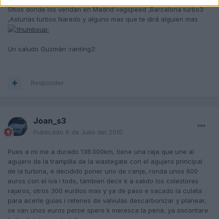
Sitios donde los vendan en Madrid vagspeed ,Barcelona turbo3
,Asturias turbos Naredo y alguno mas que te dirá alguien mas
Un saludo Guzmán :ranting2:
Responder
Joan_s3
Publicado
6 de Julio del 2010
Pues a mi me a durado 138.000km, tiene una raja que une al
agujero de la trampilla de la wastegate con el agujero principal
de la turbina, e decidido poner uno de canje, ronda unos 600
euros con el iva i todo, tambien decir k a salido los colestores
rajaros, otros 300 eurillos mas y ya de paso e sacado la culata
para acerle guias i retenes de valvulas descarbonizar y planear,
se van unos euros peroe spero k meresca la pena, ya oscontare