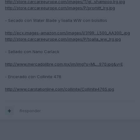
http://store.carcareeurope.com/images/T/gl...shampoo.lrg.jpg
http://store.carcareeurope.com/images/P/promitt_lrg.jpg
- Secado con Water Blade y toalla WW con bolsillos
http://ecx.images-amazon.com/images/I/319R...L500_AA300_.jpg
http://store.carcareeurope.com/images/P/toalla_ww_lrg.jpg
- Sellado con Nano Carlack
http://www.mercadolibre.com.mx/jm/img?s=ML...970.jpg&v=E
- Encerado con Collinite 476
http://www.carstationline.com/collinite/Collinite476S.jpg
Responder