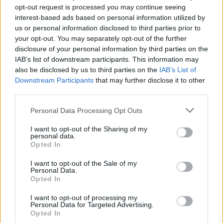
que te pasa a ti del volante si que me desgasto la rueda derecha
opt-out request is processed you may continue seeing
completamente, pero la izquierda seguia como nueva, asi que es
interest-based ads based on personal information utilized by
facil que lo que te ocurre sea por los brazos de suspension como
us or personal information disclosed to third parties prior to
te han dicho. Un saludo.
your opt-out. You may separately opt-out of the further
disclosure of your personal information by third parties on the
IAB’s list of downstream participants. This information may
Responder
also be disclosed by us to third parties on the
IAB’s List of
Downstream Participants
that may further disclose it to other
third parties.
pdiazmenendez
Personal Data Processing Opt Outs
Publicado
20 de Abril del 2012
I want to opt-out of the Sharing of my
personal data.
De nuevo aquí,
Opted In
me han cambiado el brazo de suspensión izquierdo porque tenía
I want to opt-out of the Sale of my
juego, pero lo malo es que el coche sigue haciendo lo mismo:
Personal Data.
suspensión abajo volante recto; suspensión elevada volante un
Opted In
cuarto de vuelta girado a la derecha para que vaya recto ...estoy
I want to opt-out of processing my
desesperado porque ya no sé que hacer, me comenta el
Personal Data for Targeted Advertising.
mecánico que puede ser la mangueta del amortiguador??? y que
Opted In
intentará variar el avance y la caída a través de alineación de