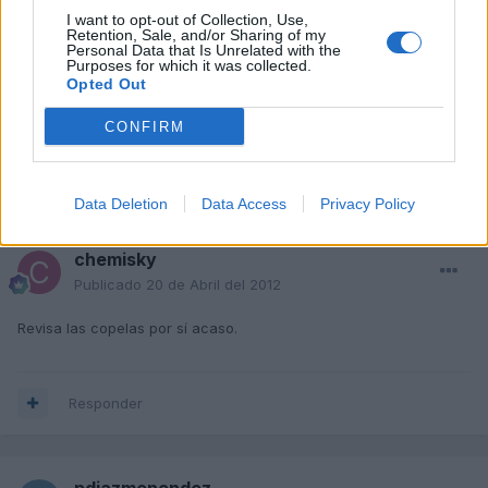
dirección???'
I want to opt-out of Collection, Use,
Retention, Sale, and/or Sharing of my
Personal Data that Is Unrelated with the
ALGUIEN PUEDE ECHARME UN CABLE CON ESTE TEMA ? MUCHAS
Purposes for which it was collected.
GRACIAS, estoy a punto de vender el coche porque no puede
Opted Out
solucionarlo y no aguanto el colante torcido!!!
CONFIRM
Responder
Data Deletion
Data Access
Privacy Policy
chemisky
Publicado
20 de Abril del 2012
Revisa las copelas por sí acaso.
Responder
pdiazmenendez