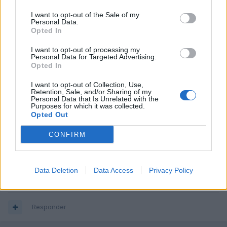
I want to opt-out of the Sale of my
Responder
Personal Data.
Opted In
I want to opt-out of processing my
Personal Data for Targeted Advertising.
popeyin
Opted In
Publicado
24 de Febrero del 2005
I want to opt-out of Collection, Use,
Nada señores, me ha llamao la comercial, que hasta el Lunes no
Retention, Sale, and/or Sharing of my
Personal Data that Is Unrelated with the
lo puedo matricular, no han recibido todavía la documentación.
Purposes for which it was collected.
Opted Out
Ya les he hecho la transferencia, espero que venga tó bien, que
pagar tanta manteca sin verlo...
CONFIRM
en fin, eso, hasta la semana q viene no hay fotos.
Data Deletion
Data Access
Privacy Policy
Byes
Responder