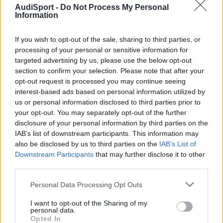
tuporaky dijo:
AudiSport -
Do Not Process My Personal
Information
popeyin felicidades, aunq he de decirte q el mio lo han
matriculado hoy y es DGR, asi q sera la misma
If you wish to opt-out of the sale, sharing to third parties, or
processing of your personal or sensitive information for
Efectivamente, en este
targeted advertising by us, please use the below opt-out
link:
http://www.dgt.es/estadisticas/estadisticas02_calendario.htm
section to confirm your selection. Please note that after your
se puede ver por qué letra van en Tráfico. (Gracias a los amigos
opt-out request is processed you may continue seeing
Maixua
y
Orpin
por el enlace que han dado en el subforo a4)
interest-based ads based on personal information utilized by
us or personal information disclosed to third parties prior to
your opt-out. You may separately opt-out of the further
Responder
disclosure of your personal information by third parties on the
IAB’s list of downstream participants. This information may
also be disclosed by us to third parties on the
IAB’s List of
Downstream Participants
that may further disclose it to other
bunbury
third parties.
Publicado
24 de Febrero del 2005
Personal Data Processing Opt Outs
HAZLE FOTOS Y ENSÉÑANOSLO!!!! QUE YO TENGO PEDIDO EL
MISMITO... Y QUIERO QUE SE ME PONGAN LOS DIENTES
I want to opt-out of the Sharing of my
LARGOOOOSSS!!! GRACIAS! ENHORABUENA.
personal data.
Opted In