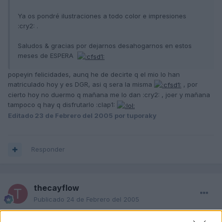
Ya os pondré ilustraciones a todo color e impresiones
:cry2: .
Saludos & gracias por dejarnos desahogarnos en estos
meses de ESPERA
popeyin felicidades, aunq he de decirte q el mio lo han
matriculado hoy y es DGR, asi q sera la misma
, por
cierto hoy no duermo q mañana me lo dan :cry2: , joer y mañana
tampoco q hay q disfrutarlo :clap1:
Editado
23 de Febrero del 2005
por tuporaky
Responder
thecayflow
Publicado
24 de Febrero del 2005