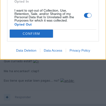
Opted In
Saludos!
I want to opt-out of Collection, Use,
(Sigo currando)
Retention, Sale, and/or Sharing of my
Personal Data that Is Unrelated with the
Purposes for which it was collected.
Opted Out
Responder
CONFIRM
gelete
Data Deletion
Data Access
Privacy Policy
Publicado
26 de Febrero del 2005
Que currado está!!!
Me ha encantao!! :clap1:
Eso tiene que estar bien pagao.... no?
Responder