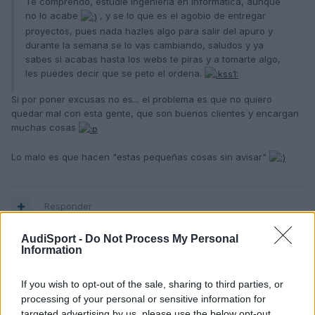
Te comprendo, estudie Ingeniería en Informática, aunque
no lo acabe
, y se lo que es el agobio de entregar
proyectos, pues nada hazles algo para salir del apuro y
durante la semana se lo vas cambiando, saludos y ya
sabes si acabas hasta los webs te piras y a tomarte algo,
les puedes decir que se peto el ordena.
Si por poner excusas no es... el problema es que no quiero
quedar mal con esta gente, que son buenos clientes y encargan
muchas cosas
Lo malo es que hacen "estas pequeñas cosas sin avisar"
Responder
AudiSport -
Do Not Process My Personal
Information
Michelob
Publicado
25 de Febrero del 2005
If you wish to opt-out of the sale, sharing to third parties, or
processing of your personal or sensitive information for
pues mucho animo tio
targeted advertising by us, please use the below opt-out