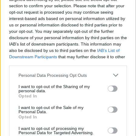
section to confirm your selection. Please note that after your
veras con que ganas coges los proximos findes!!
opt-out request is processed you may continue seeing
interest-based ads based on personal information utilized by
us or personal information disclosed to third parties prior to
Responder
your opt-out. You may separately opt-out of the further
disclosure of your personal information by third parties on the
IAB’s list of downstream participants. This information may
also be disclosed by us to third parties on the
IAB’s List of
Jcl
Downstream Participants
that may further disclose it to other
Publicado
26 de Febrero del 2005
third parties.
Quedan algunas cosas aun pero...
Personal Data Processing Opt Outs
YASTA BIEN
I want to opt-out of the Sharing of my
personal data.
Opted In
I want to opt-out of the Sale of my
www.discorevival.com
Personal Data.
Opted In
En riguroso estreno para vosotros (aun no la han visto ni los
clientes)
I want to opt-out of processing my
Personal Data for Targeted Advertising.