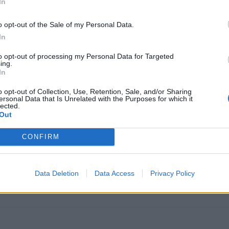
In
o opt-out of the Sale of my Personal Data.
In
to opt-out of processing my Personal Data for Targeted
ing.
In
o opt-out of Collection, Use, Retention, Sale, and/or Sharing
ersonal Data that Is Unrelated with the Purposes for which it
lected.
Out
ucho recambio en Alemania y Reino Unido tanto nuevo como desgua
CONFIRM
Data Deletion
Data Access
Privacy Policy