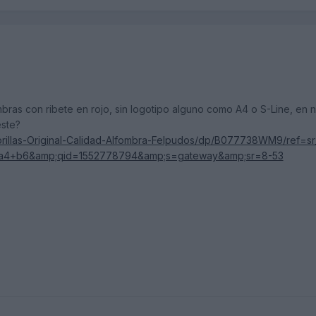
bras con ribete en rojo, sin logotipo alguno como A4 o S-Line, en 
este?
rillas-Original-Calidad-Alfombra-Felpudos/dp/B077738WM9/ref=sr
i+a4+b6&amp;qid=1552778794&amp;s=gateway&amp;sr=8-53