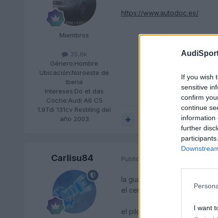
https://www.autodoc.es/
Miembros
AudiSport
35,6k
Género:
Hombre
Ubicación:
Noroeste de
If you wish 
Iberia
sensitive in
Intereses:
Do et das
confirm you
Coche:
Audi A6 C5
continue se
1.9Tdi 131cv Restiling del
information 
año 2003
Responder
further disc
participants
Downstream 
Carlisu84
Publicado
15 de Marzo del 2019
la guantera sino me equivoco 
Persona
el cenicero trasero y juego d
I want t
el piloto de freno mira en au