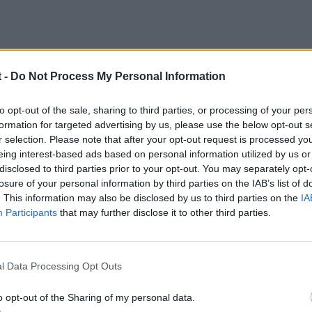
 -
Do Not Process My Personal Information
to opt-out of the sale, sharing to third parties, or processing of your per
formation for targeted advertising by us, please use the below opt-out s
r selection. Please note that after your opt-out request is processed y
eing interest-based ads based on personal information utilized by us or
disclosed to third parties prior to your opt-out. You may separately opt-
losure of your personal information by third parties on the IAB’s list of
. This information may also be disclosed by us to third parties on the
IA
Participants
that may further disclose it to other third parties.
es igual a todos los A4 b6 b7
l Data Processing Opt Outs
e alfombras idem.
o opt-out of the Sharing of my personal data.
todoc u origen y la alfombra del maletero miraria en algun desguac