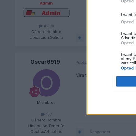
Opted 
Admin
I want t
Opted 
42,3k
Género:
Hombre
I want 
Ubicación:
Galicia
Advertis
Responder
Opted 
I want t
of my P
Oscar6919
Publicado
15 de Marzo del 2019
was col
Opted 
Mira también en EBay, hay m
Miembros
157
Género:
Hombre
Ubicación:
Tenerife
Coche:
A4 cabrío
Responder