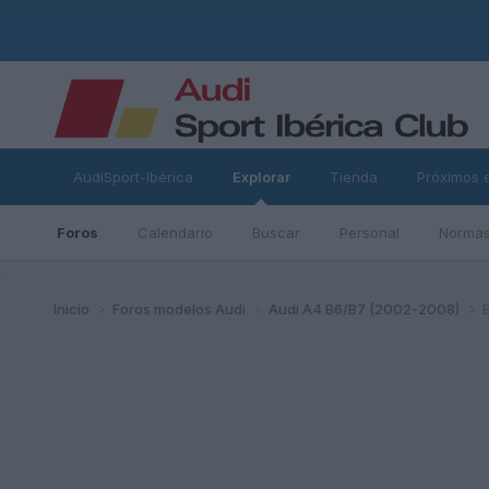
AudiSport-Ibérica
Explorar
Tienda
Próximos 
Foros
Calendario
Buscar
Personal
Normas
ad
Inicio
Foros modelos Audi
Audi A4 B6/B7 (2002-2008)