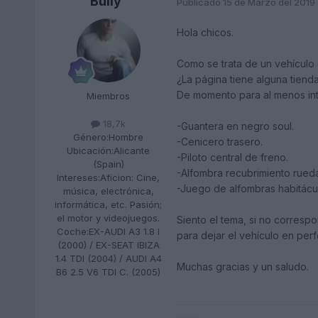
Bully
Publicado
15 de Marzo del 2019
Hola chicos.
Como se trata de un vehículo 
¿La página tiene alguna tien
De momento para al menos inte
Miembros
18,7k
-Guantera en negro soul.
Género:
Hombre
-Cenicero trasero.
Ubicación:
Alicante
-Piloto central de freno.
(Spain)
-Alfombra recubrimiento rued
Intereses:
Aficion: Cine,
-Juego de alfombras habitácu
música, electrónica,
informática, etc. Pasión;
el motor y videojuegos.
Siento el tema, si no corresp
Coche:
EX-AUDI A3 1.8 I
para dejar el vehículo en per
(2000) / EX-SEAT IBIZA
1.4 TDI (2004) / AUDI A4
Muchas gracias y un saludo.
B6 2.5 V6 TDI C. (2005)