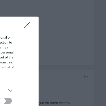
sonal or
ection to
ou may
 personal
out of the
 downstream
B’s List of
e que seguro que habra algun en buen estado.