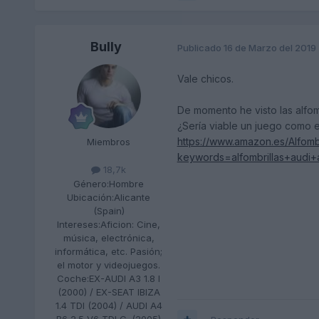
Bully
Publicado
16 de Marzo del 2019
Vale chicos.
De momento he visto las alfom
¿Sería viable un juego como 
https://www.amazon.es/Alfomb
Miembros
keywords=alfombrillas+aud
18,7k
Género:
Hombre
Ubicación:
Alicante
(Spain)
Intereses:
Aficion: Cine,
música, electrónica,
informática, etc. Pasión;
el motor y videojuegos.
Coche:
EX-AUDI A3 1.8 I
(2000) / EX-SEAT IBIZA
1.4 TDI (2004) / AUDI A4
B6 2.5 V6 TDI C. (2005)