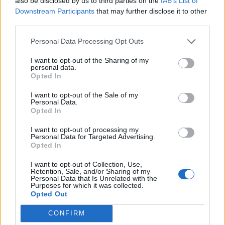
also be disclosed by us to third parties on the
IAB’s List of
jajajajaaja perdona es que escribí con voz y se escribió lo que le
Downstream Participants
that may further disclose it to other
dio la gana.
third parties.
Resulta que quiero comprar un vagcom pero no encuentro
Personal Data Processing Opt Outs
ninguno para un A4 B5 compatible con Windows 10.
I want to opt-out of the Sharing of my
personal data.
me podrías decir qué cable es, o pasarme un enlace para
Opted In
comprarlo, o explicarme como comprando uno no compatible
poder hacer que funcione en mi portátil????
I want to opt-out of the Sale of my
Personal Data.
ahora si. gracias y perdona.
Opted In
I want to opt-out of processing my
Personal Data for Targeted Advertising.
Responder
Opted In
I want to opt-out of Collection, Use,
Retention, Sale, and/or Sharing of my
Personal Data that Is Unrelated with the
Athabasco
Purposes for which it was collected.
Publicado
31 de Marzo del 2019
Opted Out
Vamos a ver yo estoy utilizando un vagcom azul version 409 en
CONFIRM
un notebook con win10 y en el pc de sobremesa, como meto