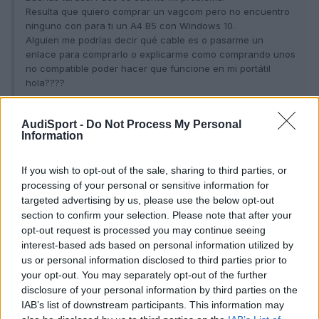
Resulta que quiero comprar un vagcom pero no encuentro
ninguno con para ti un A4 B5 con Windows 10.
Alguien me podrías decir qué cable es o pasarme un
enlace para comprarlo o explicarme como comprando unos
no compatible poder hacer que funcione en mi portátil
hola????
Este.....perdona, eh pero no se entiende o al menos yo
AudiSport -
Do Not Process My Personal
Information
no entiendo lo que realmente pides, repasate antes el texto y
darle despues a enviar...
If you wish to opt-out of the sale, sharing to third parties, or
S2
processing of your personal or sensitive information for
targeted advertising by us, please use the below opt-out
section to confirm your selection. Please note that after your
Responder
opt-out request is processed you may continue seeing
interest-based ads based on personal information utilized by
us or personal information disclosed to third parties prior to
your opt-out. You may separately opt-out of the further
El Lolo
disclosure of your personal information by third parties on the
Publicado
31 de Marzo del 2019
IAB’s list of downstream participants. This information may