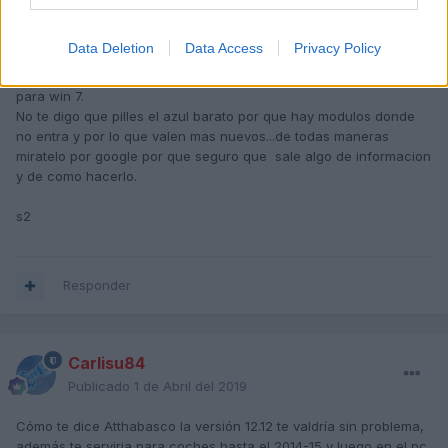
mano a los cuadros tambien lo tengo, con esto me refiero a que
cualquier versión en teoria (creo que con el 12.12 ya tendrías
Data Deletion
Data Access
Privacy Policy
bastante y para coches vag mas nuevos) podria funcionar
instalando bien los drivers y creo que utilizando la compatibilidad
para win 7.
No te digo que pilles el azul barato por que hay modulos donde
no entra y por lo que valen mas nuevos...de todas maneras
miratelo por google por que seguro que sale algo de informacion
y de como hacerlo.
s2
Responder
Carlisu84
Publicado
1 de Abril del 2019
Cómo te dice Atthabasco la versión 12.12 te valdría sin problema,
además te serviria para coches hasta el 2014-15 y luego en el pc