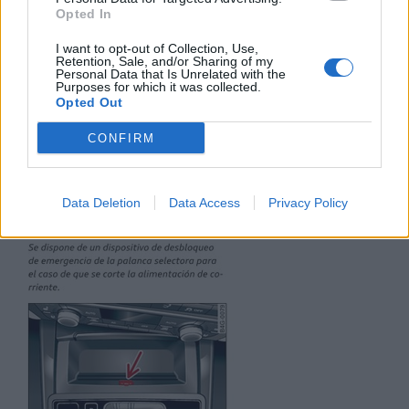
Opted In
Responder
I want to opt-out of Collection, Use,
Retention, Sale, and/or Sharing of my
Personal Data that Is Unrelated with the
Purposes for which it was collected.
Puffy
Opted Out
Publicado
24 de Septiembre del 2024
CONFIRM
La plataforma A6/A7 sí lo tiene:
Data Deletion
Data Access
Privacy Policy