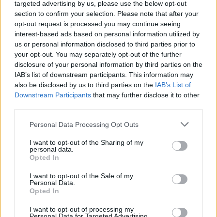
targeted advertising by us, please use the below opt-out
Yo me he quedado sin bateria esta semana en el otro coche que
section to confirm your selection. Please note that after your
tengo. Gracias a que tengo un arrancador.
opt-out request is processed you may continue seeing
interest-based ads based on personal information utilized by
Un chispazo y palante, al menos puedes arrancar el coche y
us or personal information disclosed to third parties prior to
moverlo a donde sea. 5 años ha durado la batería, y no ha dado
your opt-out. You may separately opt-out of the further
síntomas de desfallecer. Bueno, alguno sí, pero no lo
disclosure of your personal information by third parties on the
asociábamos a la batería.
IAB’s list of downstream participants. This information may
also be disclosed by us to third parties on the
IAB’s List of
Downstream Participants
that may further disclose it to other
Responder
third parties.
Personal Data Processing Opt Outs
Harigami
I want to opt-out of the Sharing of my
personal data.
Publicado
24 de Septiembre del 2024
Opted In
Con este salvas la papeleta. Nunca está de más llevarlo en el
I want to opt-out of the Sale of my
coche:
Personal Data.
Opted In
https://amzn.eu/d/j6MjqpA
I want to opt-out of processing my
Personal Data for Targeted Advertising.