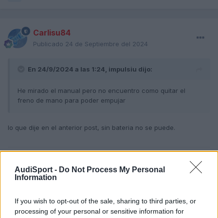
Carlisu84
Publicado
24 de Septiembre del 2024
En 24/9/2024 a las 1:24,
impulsiu
dijo:
He mirado el manual pero no encuentro como quitar el
freno de mano para poder empujar
lo que dije en el anterior post, sin bateria no se puede.
Responder
AudiSport -
Do Not Process My Personal
Information
Harigami
If you wish to opt-out of the sale, sharing to third parties, or
Publicado
24 de Septiembre del 2024
processing of your personal or sensitive information for