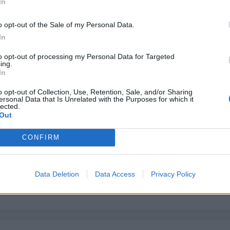
In
o opt-out of the Sale of my Personal Data.
In
to opt-out of processing my Personal Data for Targeted
ing.
In
o opt-out of Collection, Use, Retention, Sale, and/or Sharing
ersonal Data that Is Unrelated with the Purposes for which it
 los de Mercedes, BMW y Jaguar... <_< Y por cierto, eso será public
lected.
Out
CONFIRM
Data Deletion
Data Access
Privacy Policy