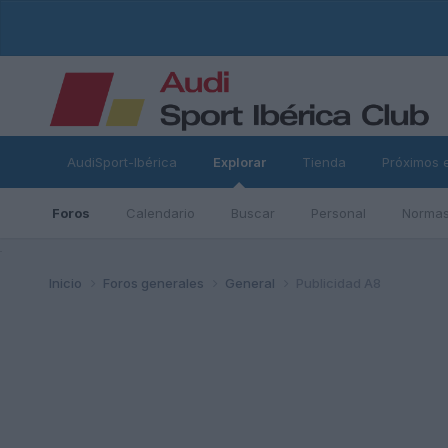
AudiSport-Ibérica
Explorar
Tienda
Próximos 
Foros
Calendario
Buscar
Personal
Normas
ad
Inicio
Foros generales
General
Publicidad A8