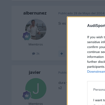
albernunez
Publicado
28 de Mayo del 2004
Si es que al margen del gusto
AudiSport
If you wish 
sensitive in
Miembros
confirm you
continue se
3k
Responder
information 
further disc
participants
Downstream 
javier
Publicado
28 de Mayo del 2004
dura y directa, pero muy ciert
s2
Persona
I want t
Miembros