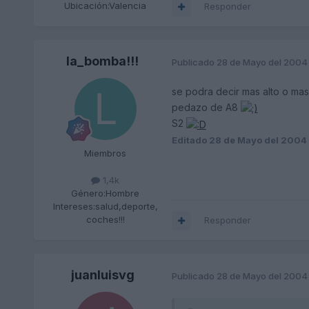
Ubicación:
Valencia
Responder
la_bomba!!!
Publicado
28 de Mayo del 2004
se podra decir mas alto o ma
pedazo de A8
S2
Editado
28 de Mayo del 2004
Miembros
1,4k
Género:
Hombre
Intereses:
salud,deporte,
coches!!!
Responder
juanluisvg
Publicado
28 de Mayo del 2004