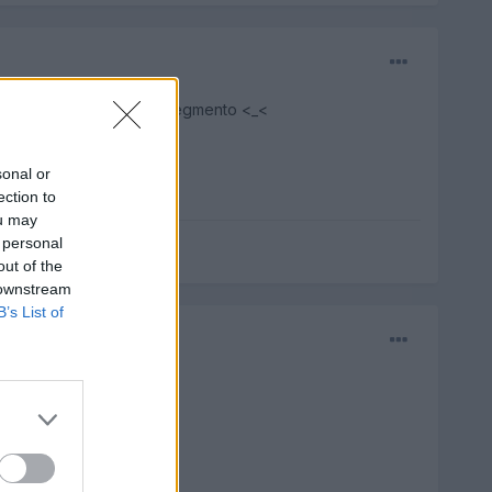
coche del mercado en su segmento <_<
sonal or
ection to
ou may
 personal
out of the
 downstream
B’s List of