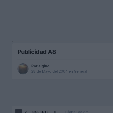
Publicidad A8
Por
elgino
28 de Mayo del 2004
en
General
1
2
SIGUIENTE
Página 1 de 2