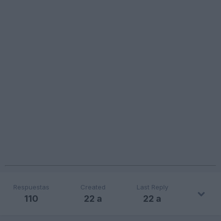
Respuestas
Created
Last Reply
110
22 a
22 a