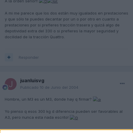
A la orden señor!!
A mi me parece que los dos están muy igualados en prestaciones
y que sólo te puedes decantar por un o por otro en cuanto a
prestaciones por si prefieres tracción trasera y quizá algo de
depotividad extra del 330 o si prefieres la mayor seguridad y
docilidad de la tracción Quattro.
Responder
juanluisvg
Publicado
10 de Junio del 2004
Hombre, un M3 es un M3, donde hay q firmar?
Yo pienso q esos 300 kg d diferencia pueden ser favorables al
A3, pero nunca esta nada escrito!