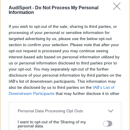
Responder
AudiSport -
Do Not Process My Personal
Information
If you wish to opt-out of the sale, sharing to third parties, or
voodoo
processing of your personal or sensitive information for
Publicado
10 de Junio del 2004
targeted advertising by us, please use the below opt-out
section to confirm your selection. Please note that after your
A-3 dijo:
opt-out request is processed you may continue seeing
interest-based ads based on personal information utilized by
us or personal information disclosed to third parties prior to
Cita
your opt-out. You may separately opt-out of the further
disclosure of your personal information by third parties on the
Aquí se analiza el 330 o me cargo a alguien!!!
IAB’s list of downstream participants. This information may
also be disclosed by us to third parties on the
IAB’s List of
Downstream Participants
that may further disclose it to other
A la orden señor!!
third parties.
Personal Data Processing Opt Outs
I want to opt-out of the Sharing of my
personal data.