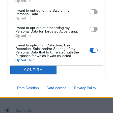
Opted In
Responder
I want to opt-out of the Sale of my
Personal Data.
Opted In
Manu
I want to opt-out of processing my
Personal Data for Targeted Advertising.
Publicado
10 de Junio del 2004
Opted In
Yo creo que no son directamente comparables, son coches de
I want to opt-out of Collection, Use,
diferentes segmentos. De todas formas, aunque es precioso, yo
Retention, Sale, and/or Sharing of my
Personal Data that Is Unrelated with the
no me comparía el BMW sobre todo sabiendo que le quedan dos
Purposes for which it was collected.
telediarios, pero claro, si nos ponemos ASI al A3 le van a cambiar
Opted Out
la boca dentro de poco jeje.
CONFIRM
PD: si te decides por el BMW pruebalo bien antes a ver si te
adaptas a la propulsión trasera. conozco gente que después de
algun sustillo no quieren volver a ver un BMW ni en la calle.
Data Deletion
Data Access
Privacy Policy
Saludos
Responder