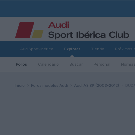
AudiSport-Ibérica
Explorar
Tienda
Próximos 
Foros
Calendario
Buscar
Personal
Normas
ad
Inicio
Foros modelos Audi
Audi A3 8P (2003-2012)
DUDA