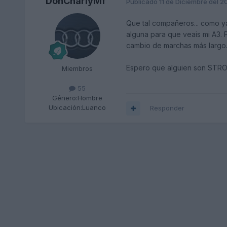
DonCharlyMf
Publicado
11 de Diciembre del 
Que tal compañeros... como ya
alguna para que veais mi A3. 
cambio de marchas más largo.
Espero que alguien son STRO
Miembros
55
Género:
Hombre
Ubicación:
Luanco
Responder