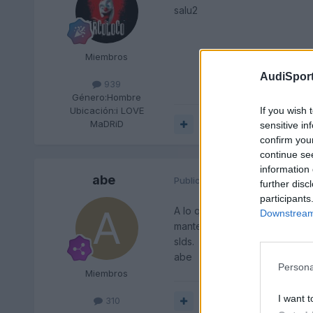
salu2
Miembros
AudiSport
939
Género:
Hombre
If you wish 
Ubicación:
i LOVE
MaDRiD
Responder
sensitive in
confirm you
continue se
information 
abe
Publicado
12 de Diciembre del 
further disc
participants
A lo que ya te han contestado
Downstream 
manteniendo en todo momento 
slds.
abe
Persona
Miembros
I want t
310
Responder