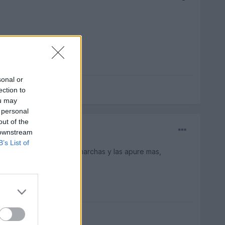
sonal or
ection to
ou may
 personal
out of the
 downstream
B’s List of
sino que estira mas las marchas y las apure mas,