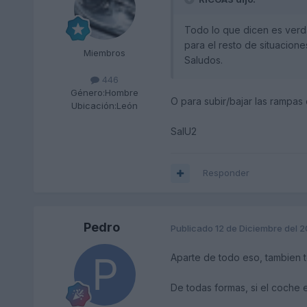
Todo lo que dicen es verda
para el resto de situacione
Miembros
Saludos.
446
Género:
Hombre
O para subir/bajar las rampas 
Ubicación:
León
SalU2
Responder
Pedro
Publicado
12 de Diciembre del 
Aparte de todo eso, tambien t
De todas formas, si el coche 