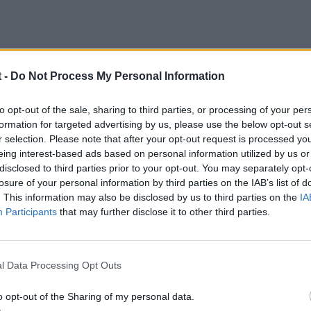
 -
Do Not Process My Personal Information
to opt-out of the sale, sharing to third parties, or processing of your per
formation for targeted advertising by us, please use the below opt-out s
r selection. Please note that after your opt-out request is processed y
eing interest-based ads based on personal information utilized by us or
disclosed to third parties prior to your opt-out. You may separately opt-
2009
losure of your personal information by third parties on the IAB’s list of
. This information may also be disclosed by us to third parties on the
IA
 añadir que la posicion S no hace que las marchas sean mas largas, 
Participants
that may further disclose it to other third parties.
el motor alto de rpm's.
l Data Processing Opt Outs
o opt-out of the Sharing of my personal data.