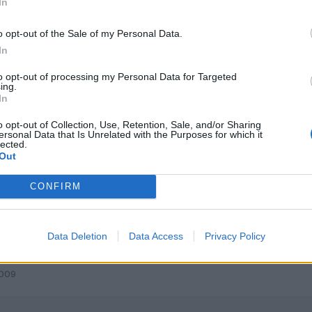
In
o opt-out of the Sale of my Personal Data.
2009
In
Yo para mi gusto la S sólo va bien en carreteras de muchas curvas 
to opt-out of processing my Personal Data for Targeted
ing.
es ganar mejores prestaciones usa el secuencial.
In
o opt-out of Collection, Use, Retention, Sale, and/or Sharing
ersonal Data that Is Unrelated with the Purposes for which it
lected.
Out
CONFIRM
Data Deletion
Data Access
Privacy Policy
2009