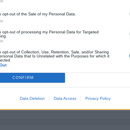
In
o opt-out of the Sale of my Personal Data.
In
to opt-out of processing my Personal Data for Targeted
ing.
In
2009
o opt-out of Collection, Use, Retention, Sale, and/or Sharing
ersonal Data that Is Unrelated with the Purposes for which it
dos, pero lo que puedes hacer es si no es muy de noche apagar las 
lected.
Out
CONFIRM
Data Deletion
Data Access
Privacy Policy