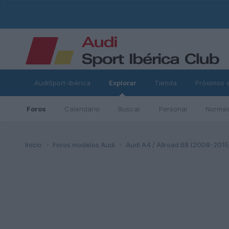
AudiSport-Ibérica
Explorar
Tienda
Próximos 
Foros
Calendario
Buscar
Personal
Normas
ad
Inicio
Foros modelos Audi
Audi A4 / Allroad B8 (2008-2015