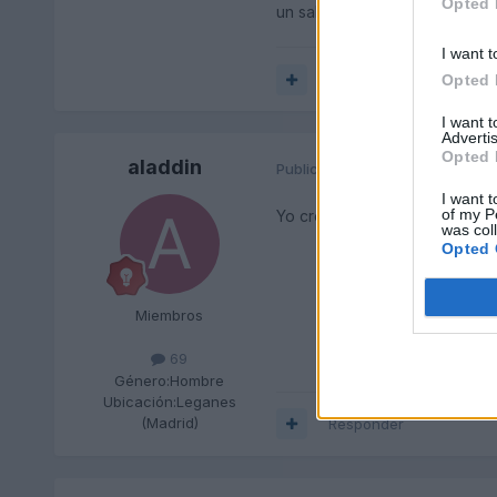
Opted 
un saludo
I want t
Responder
Opted 
I want 
Advertis
Opted 
aladdin
Publicado
14 de Diciembre del 
I want t
of my P
Yo creo que eso nos pasa a to
was col
Opted 
Miembros
69
Género:
Hombre
Ubicación:
Leganes
(Madrid)
Responder