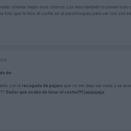
er orientar mejor esos chorros. Los mios también lo ponen todo pe
na foto que le hice al coche sin el parachoques para ver con son es
2009
do de:
anto con la
recagada de pájaro
que no me deja ver nada y se acer
????
Señor que acabo de lavar el coche!!!!! jajajajajja