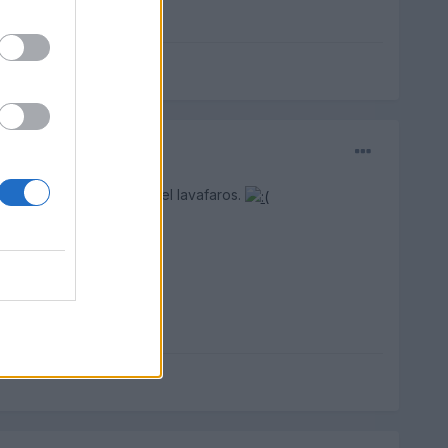
luces y asi no te salta el lavafaros.