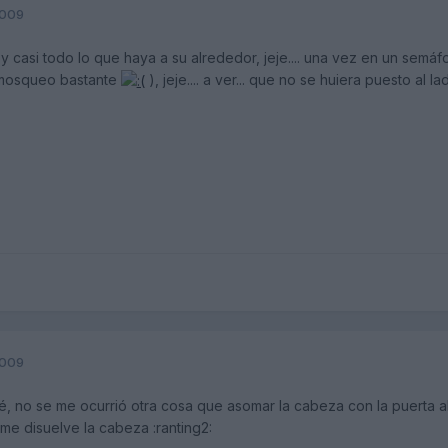
2009
 casi todo lo que haya a su alrededor, jeje.... una vez en un semáfor
 mosqueo bastante
), jeje.... a ver... que no se huiera puesto al 
2009
é, no se me ocurrió otra cosa que asomar la cabeza con la puerta a
me disuelve la cabeza :ranting2: