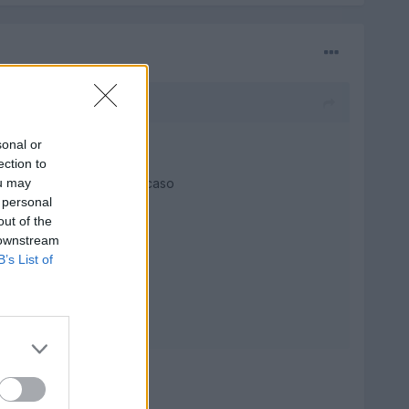
sonal or
 de agua y jabon.
ection to
ou may
se manche, pero en este caso
 personal
os la luz.
out of the
 downstream
B’s List of