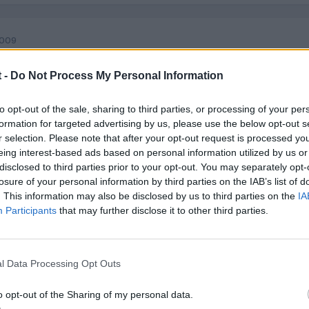
2009
 -
Do Not Process My Personal Information
to opt-out of the sale, sharing to third parties, or processing of your per
lavafaros y funciona muy bien, pero me dejo todo el capo empapado
formation for targeted advertising by us, please use the below opt-out s
r selection. Please note that after your opt-out request is processed y
 le doy al limpia es por que el coche esta sucio y no importa que 
eing interest-based ads based on personal information utilized by us or
limpio pero cago un pajaro en el cristal, le di al limpia con agua y adi
disclosed to third parties prior to your opt-out. You may separately opt-
io con miles de gotas.
losure of your personal information by third parties on the IAB’s list of
. This information may also be disclosed by us to third parties on the
IA
en?
Participants
that may further disclose it to other third parties.
ionarlos por separado
l Data Processing Opt Outs
o opt-out of the Sharing of my personal data.
i lo haces en parado te manchara mucho menos