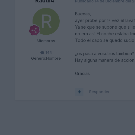
Raudi4
Publicado
14 de Diciembre del 
Buenas,
ayer probe por 1ª vez el lav
Ya se que se supone que si le
no era así. El coche estaba lim
Todo el capo se quedo sucio 
Miembros
145
¿os pasa a vosotros tambien?
Género:
Hombre
Hay alguna manera de accion
Gracias
Responder