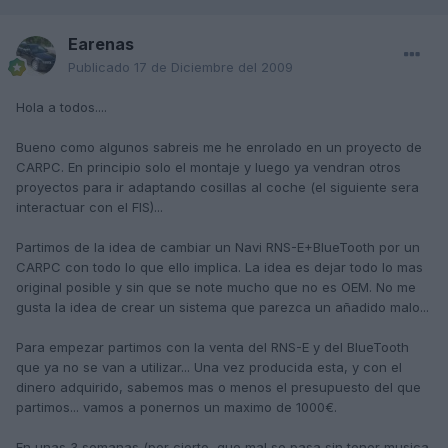
Earenas
Publicado
17 de Diciembre del 2009
Hola a todos....
Bueno como algunos sabreis me he enrolado en un proyecto de
CARPC. En principio solo el montaje y luego ya vendran otros
proyectos para ir adaptando cosillas al coche (el siguiente sera
interactuar con el FIS)...
Partimos de la idea de cambiar un Navi RNS-E+BlueTooth por un
CARPC con todo lo que ello implica. La idea es dejar todo lo mas
original posible y sin que se note mucho que no es OEM. No me
gusta la idea de crear un sistema que parezca un añadido malo...
Para empezar partimos con la venta del RNS-E y del BlueTooth
que ya no se van a utilizar... Una vez producida esta, y con el
dinero adquirido, sabemos mas o menos el presupuesto del que
partimos... vamos a ponernos un maximo de 1000€.
En unas 3 semanas (por cierto, que mal se pasa sin tener musica