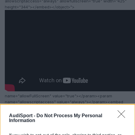
allowscriptaccess="always" allowfullscreen="true" width="425"
height="344"></embed></object>">
name="allowFullScreen" value="true"></param><param
name="allowscriptaccess" value="always"></param><embed
src="
AudiSport -
Do Not Process My Personal
Information