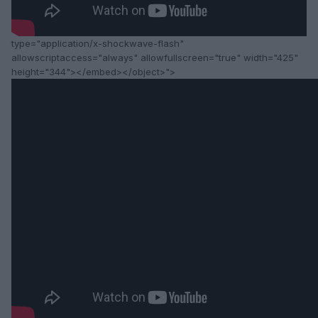
type="application/x-shockwave-flash"
allowscriptaccess="always" allowfullscreen="true" width="425"
height="344"></embed></object>">