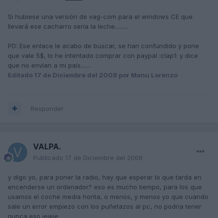
Si hubiese una versión de vag-com para el windows CE que
llevará ese cacharro sería la leche.........
PD: Ese enlace le acabo de buscar, se han confundido y pone
que vale 5$, lo he intentado comprar con paypal :clap1: y dice
que no envían a mi país.......
Editado
17 de Diciembre del 2009
por Manu Lorenzo
Responder
VALPA.
Publicado
17 de Diciembre del 2009
y digo yo, para poner la radio, hay que esperar lo que tarda en
encenderse un ordenador? eso es mucho tiempo, para los que
usamos el coche media horita, o menos, y menos yo que cuando
sale un error empiezo con los puñetazos al pc, no podria tener
nunca eso jejeje