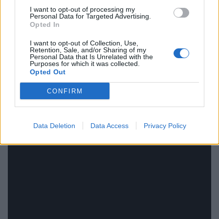
I want to opt-out of processing my
Personal Data for Targeted Advertising.
Opted In
I want to opt-out of Collection, Use,
Retention, Sale, and/or Sharing of my
Personal Data that Is Unrelated with the
Purposes for which it was collected.
Opted Out
CONFIRM
name="allowFullScreen" value="true"></param><param
name="allowscriptaccess" value="always"></param><embed
src="
Data Deletion
Data Access
Privacy Policy