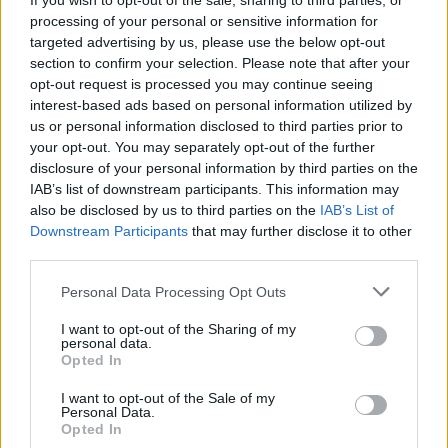
If you wish to opt-out of the sale, sharing to third parties, or
processing of your personal or sensitive information for
targeted advertising by us, please use the below opt-out
section to confirm your selection. Please note that after your
opt-out request is processed you may continue seeing
interest-based ads based on personal information utilized by
us or personal information disclosed to third parties prior to
your opt-out. You may separately opt-out of the further
disclosure of your personal information by third parties on the
type="application/x-shockwave-flash"
IAB’s list of downstream participants. This information may
allowscriptaccess="always" allowfullscreen="true" width="425"
also be disclosed by us to third parties on the
IAB’s List of
height="344"></embed></object>" type="application/x-
Downstream Participants
that may further disclose it to other
shockwave-flash" width="425" height="350">
third parties.
y en un TT
Personal Data Processing Opt Outs
I want to opt-out of the Sharing of my
personal data.
Opted In
I want to opt-out of the Sale of my
Personal Data.
Opted In