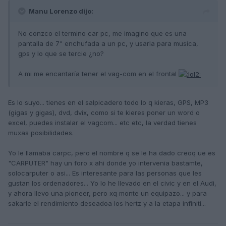
Manu Lorenzo dijo:
No conzco el termino car pc, me imagino que es una
pantalla de 7" enchufada a un pc, y usarla para musica,
gps y lo que se tercie ¿no?
A mi me encantaría tener el vag-com en el frontal
Es lo suyo... tienes en el salpicadero todo lo q kieras, GPS, MP3
(gigas y gigas), dvd, dvix, como si te kieres poner un word o
excel, puedes instalar el vagcom... etc etc, la verdad tienes
muxas posibilidades.
Yo le llamaba carpc, pero el nombre q se le ha dado creoq ue es
"CARPUTER" hay un foro x ahi donde yo intervenia bastamte,
solocarputer o asi... Es interesante para las personas que les
gustan los ordenadores... Yo lo he llevado en el civic y en el Audi,
y ahora llevo una pioneer, pero xq monte un equipazo... y para
sakarle el rendimiento deseadoa los hertz y a la etapa infiniti...