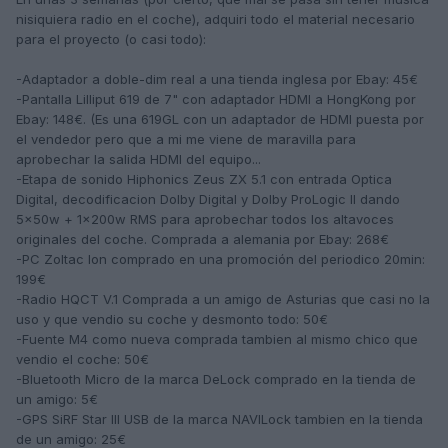
nisiquiera radio en el coche), adquiri todo el material necesario
para el proyecto (o casi todo):
-Adaptador a doble-dim real a una tienda inglesa por Ebay: 45€
-Pantalla Lilliput 619 de 7" con adaptador HDMI a HongKong por
Ebay: 148€. (Es una 619GL con un adaptador de HDMI puesta por
el vendedor pero que a mi me viene de maravilla para
aprobechar la salida HDMI del equipo...
-Etapa de sonido Hiphonics Zeus ZX 5.1 con entrada Optica
Digital, decodificacion Dolby Digital y Dolby ProLogic II dando
5x50w + 1x200w RMS para aprobechar todos los altavoces
originales del coche. Comprada a alemania por Ebay: 268€
-PC Zoltac Ion comprado en una promoción del periodico 20min:
199€
-Radio HQCT V.1 Comprada a un amigo de Asturias que casi no la
uso y que vendio su coche y desmonto todo: 50€
-Fuente M4 como nueva comprada tambien al mismo chico que
vendio el coche: 50€
-Bluetooth Micro de la marca DeLock comprado en la tienda de
un amigo: 5€
-GPS SiRF Star III USB de la marca NAVILock tambien en la tienda
de un amigo: 25€