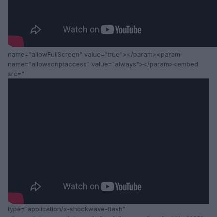
name="allowFullScreen" value="true"></param><param
name="allowscriptaccess" value="always"></param><embed
src="
type="application/x-shockwave-flash"