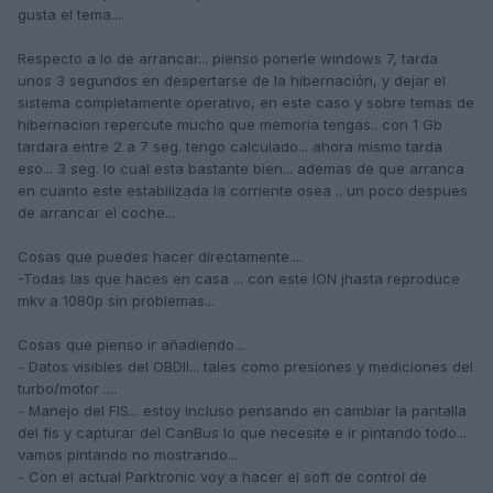
gusta el tema....
Respecto a lo de arrancar... pienso ponerle windows 7, tarda
unos 3 segundos en despertarse de la hibernación, y dejar el
sistema completamente operativo, en este caso y sobre temas de
hibernacion repercute mucho que memoria tengas.. con 1 Gb
tardara entre 2 a 7 seg. tengo calculado... ahora mismo tarda
eso... 3 seg. lo cual esta bastante bien... ademas de que arranca
en cuanto este estabilizada la corriente osea .. un poco despues
de arrancar el coche...
Cosas que puedes hacer directamente....
-Todas las que haces en casa ... con este ION jhasta reproduce
mkv a 1080p sin problemas...
Cosas que pienso ir añadiendo...
- Datos visibles del OBDII... tales como presiones y mediciones del
turbo/motor ....
- Manejo del FIS... estoy incluso pensando en cambiar la pantalla
del fis y capturar del CanBus lo que necesite e ir pintando todo...
vamos pintando no mostrando...
- Con el actual Parktronic voy a hacer el soft de control de