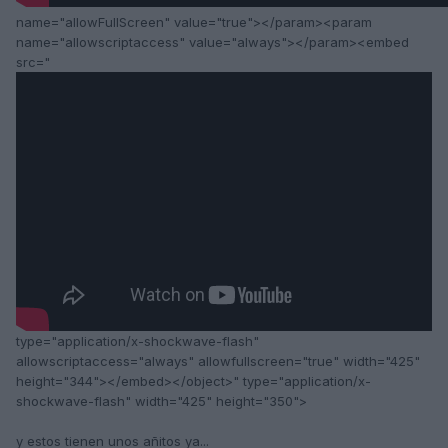
name="allowFullScreen" value="true"></param><param
name="allowscriptaccess" value="always"></param><embed
src="
type="application/x-shockwave-flash"
allowscriptaccess="always" allowfullscreen="true" width="425"
height="344"></embed></object>" type="application/x-
shockwave-flash" width="425" height="350">
y estos tienen unos añitos ya...