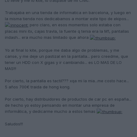
Lo lleve y me lo kite, lo traspase de mi Civic.
Trabajaba en una tienda de informatica en barcelona, y luego en
la misma tienda nos dedicabamos a montar este tipo de ekipos...
pero claro, en esos momentos solo estaba con
placas mini itx, cajas travla, la fuente q tenia era la M1, pantallas
indash... era mucho mas limitado que ahora
Yo al final lo kite, porque me daba algo de problemas, y me
canse, y me deje un pastizal en la pantalla... pero creedme, que
tener un HDD con X gigas y ir cambiando... es LO MAS DE LO
MAS!!!
Por cierto, la pantalla es tactil??? xqa mi la mia...me costo hace...
5 años 700€ traida de hong kong.
Por cierto, hay distribuidores de productos de car pc en españa...
de hecho yo estoy pensando en montar una empresa de
informática, y dedicarme mucho a estos temas
Saludos!!!