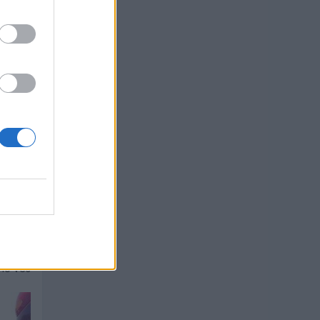
azorla,
 lo ves