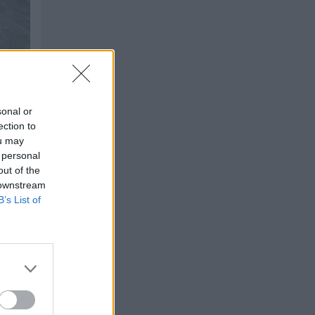
sonal or
ection to
ou may
 personal
out of the
 downstream
B’s List of