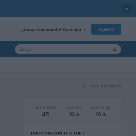
×
Registrar
¿Usuario existente? Conectar
Toda la actividad
Respuestas
Created
Last Reply
45
16 a
16 a
TOP POSTERS IN THIS TOPIC