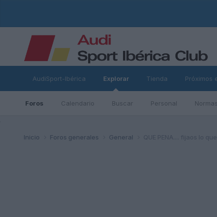
AudiSport-Ibérica
Explorar
Tienda
Próximos 
Foros
Calendario
Buscar
Personal
Normas
ad
Inicio
Foros generales
General
QUE PENA.... fijaos lo qu