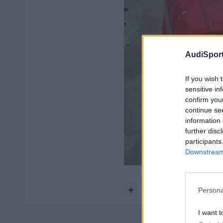
AudiSport
If you wish 
sensitive in
confirm you
continue se
information 
further disc
participants
Downstream 
Responder
Persona
I want t