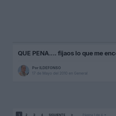
QUE PENA.... fijaos lo que me enc
Por
ILDEFONSO
17 de Mayo del 2010
en
General
1
2
3
4
SIGUIENTE
Página 1 de 4