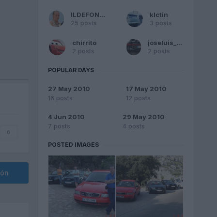
ILDEFONSO
klctin
25 posts
3 posts
chirrito
joseluis__79
2 posts
2 posts
POPULAR DAYS
27 May 2010
17 May 2010
16 posts
12 posts
4 Jun 2010
29 May 2010
7 posts
4 posts
0
POSTED IMAGES
ión