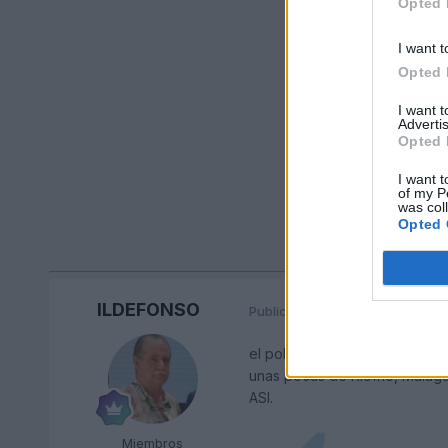
Opted 
I want t
Opted 
I want 
Advertis
Opted 
I want t
of my P
was col
Opted 
ILDEFONSO
Publicado
17 de Mayo del 2010
el pobre.... MIRA QUE TIENE U
unas pocas de RIofrio, Malaga,
ASI.
Miembros