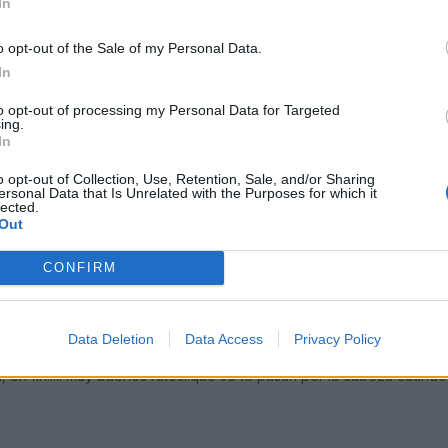
In
o opt-out of the Sale of my Personal Data.
In
to opt-out of processing my Personal Data for Targeted
ing.
In
o opt-out of Collection, Use, Retention, Sale, and/or Sharing
ersonal Data that Is Unrelated with the Purposes for which it
lected.
Out
CONFIRM
Autor
Data Deletion
Data Access
Privacy Policy
NAS CUANTAS KDDS...jejej la primera grande de Ocaña , Ocaña II, C
 en fin..... muy buenos ratos..que se te pasan por la cabeza cuando