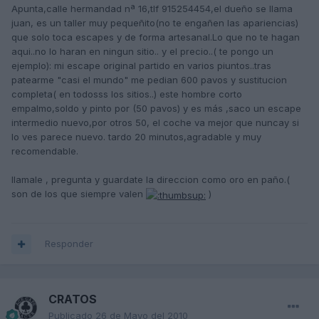
Apunta,calle hermandad nª 16,tlf 915254454,el dueño se llama
juan, es un taller muy pequeñito(no te engañen las apariencias)
que solo toca escapes y de forma artesanal.Lo que no te hagan
aqui..no lo haran en ningun sitio.. y el precio..( te pongo un
ejemplo): mi escape original partido en varios piuntos..tras
patearme "casi el mundo" me pedian 600 pavos y sustitucion
completa( en todosss los sitios..) este hombre corto
empalmo,soldo y pinto por (50 pavos) y es más ,saco un escape
intermedio nuevo,por otros 50, el coche va mejor que nuncay si
lo ves parece nuevo. tardo 20 minutos,agradable y muy
recomendable.
llamale , pregunta y guardate la direccion como oro en paño.(
son de los que siempre valen
)
Responder
CRATOS
Publicado
26 de Mayo del 2010