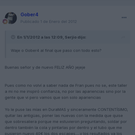
Gober4
Publicado
1 de Enero del 2012
En 1/1/2012 a las 12:09, Serjio dijo:
Waje o Gober4 al final que paso con todo esto?
Buenas señor y de nuevo FELIZ AÑO jejeje
Pues como no volví a saber nada de Fran pues no se, este taller
a mi no me inspiró confianza, no por las apariencias sino por la
gente que vi pero vamos que son solo apariencias
Yo le puse las mías en DuraMAS y sinceramente CONTENTÍSIMO,
quitar las antigüas, poner las nuevas con la medida que quise
que sobresaliera porque me estuvieron preguntando, soldar por
dentro también la cola y pintarlas por dentro y el tubo que me
pusieron nuevo 40€ los dos escapes.....y los resultados ya los