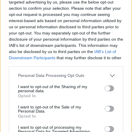
targeted advertising by us, please use the below opt-out
section to confirm your selection. Please note that after your
Responder
opt-out request is processed you may continue seeing
interest-based ads based on personal information utilized by
us or personal information disclosed to third parties prior to
2 semanas más tarde...
your opt-out. You may separately opt-out of the further
disclosure of your personal information by third parties on the
IAB’s list of downstream participants. This information may
WAJE
also be disclosed by us to third parties on the
IAB’s List of
Downstream Participants
that may further disclose it to other
Publicado
3 de Junio del 2010
third parties.
Hola, has llamado??yo estoy interesado tambien pero el problema
Personal Data Processing Opt Outs
que me pilla lejisimos.
I want to opt-out of the Sharing of my
SALUDOS
personal data.
Opted In
I want to opt-out of the Sale of my
Responder
Personal Data.
Opted In
I want to opt-out of processing my
Gober4
Personal Data for Targeted Advertising.