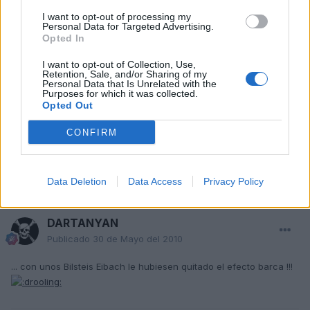
Responder
I want to opt-out of processing my
Personal Data for Targeted Advertising.
Opted In
DARTANYAN
I want to opt-out of Collection, Use,
Retention, Sale, and/or Sharing of my
Publicado
30 de Mayo del 2010
Personal Data that Is Unrelated with the
Purposes for which it was collected.
Opted Out
... con unos Bilsteis Eibach le hubiesen quitado el efecto barca !!!
CONFIRM
Responder
Data Deletion
Data Access
Privacy Policy
DARTANYAN
Publicado
30 de Mayo del 2010
... con unos Bilsteis Eibach le hubiesen quitado el efecto barca !!!