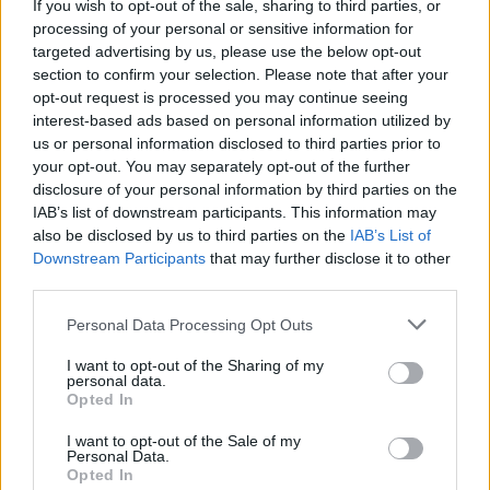
If you wish to opt-out of the sale, sharing to third parties, or
ruido de la direccion que hace el mio a veces! xD lo conducia
processing of your personal or sensitive information for
Aitor creo, no he encontrado el video.
targeted advertising by us, please use the below opt-out
section to confirm your selection. Please note that after your
En la pelicula Fast track tambien sale otro B5 haciendo maniobras
opt-out request is processed you may continue seeing
evasivas xD
interest-based ads based on personal information utilized by
us or personal information disclosed to third parties prior to
Un saludo!
your opt-out. You may separately opt-out of the further
disclosure of your personal information by third parties on the
IAB’s list of downstream participants. This information may
Responder
also be disclosed by us to third parties on the
IAB’s List of
Downstream Participants
that may further disclose it to other
third parties.
B5_2.4V6
Personal Data Processing Opt Outs
Publicado
29 de Mayo del 2010
I want to opt-out of the Sharing of my
personal data.
por el sonido que hace cuando se pone paralelo al bus parece el
Opted In
mío XP. También lo parece por el efecto barca
I want to opt-out of the Sale of my
Personal Data.
Opted In