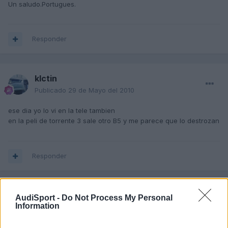
Un saludo.Portugues.
Responder
klctin
Publicado
29 de Mayo del 2010
ese dia yo lo vi en la tele tambien
en la peli de torrente 3 sale otro B5 y me parece que lo destrozan
Responder
BlueIce
AudiSport -
Do Not Process My Personal
Information
Publicado
29 de Mayo del 2010
En la serie de los hombres de paco tambien salia un B5 y hacia el