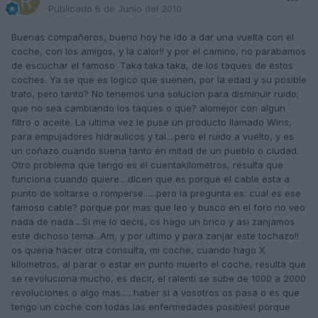
Publicado
6 de Junio del 2010
Buenas compañeros, bueno hoy he ido a dar una vuelta con el
coche, con los amigos, y la calor!! y por el camino, no parabamos
de escuchar el famoso: Taka taka taka, de los taques de estos
coches. Ya se que es logico que suenen, por la edad y su posible
trato, pero tanto? No tenemos una solucion para disminuir ruido;
que no sea cambiando los taques o que? alomejor con algun
filtro o aceite. La ultima vez le puse un producto llamado Wins,
para empujadores hidraulicos y tal....pero el ruido a vuelto, y es
un coñazo cuando suena tanto en mitad de un pueblo o ciudad.
Otro problema que tengo es el cuentakilometros, resulta que
funciona cuando quiere....dicen que es porque el cable esta a
punto de soltarse o romperse......pero la pregunta es: cual es ese
famoso cable? porque por mas que leo y busco en el foro no veo
nada de nada....Si me lo decis, os hago un brico y asi zanjamos
este dichoso tema...Am, y por ultimo y para zanjar este tochazo!!
os queria hacer otra consulta, mi coche, cuando hago X
kilometros, al parar o estar en punto muerto el coche, resulta que
se revoluciona mucho, es decir, el ralentí se sube de 1000 a 2000
revoluciones o algo mas......haber si a vosotros os pasa o es que
tengo un coche con todas las enfermedades posibles! porque