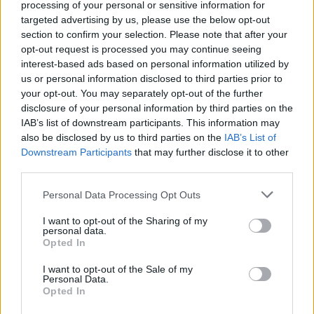
processing of your personal or sensitive information for
sube de 1000 a 2000 revoluciones o algo mas......haber si a
targeted advertising by us, please use the below opt-out
vosotros os pasa o es que tengo un coche con todas las
enfermedades posibles! porque vaya tela.......Bueno no digo
section to confirm your selection. Please note that after your
mas, que aburro chicos.......espero vuestra opinion o ayuda
opt-out request is processed you may continue seeing
sobre cualquiera de estas dudas - problemas!! Muchas
interest-based ads based on personal information utilized by
gracias a todos los que aporteis algo. Un abrazo.
us or personal information disclosed to third parties prior to
S2
your opt-out. You may separately opt-out of the further
disclosure of your personal information by third parties on the
IAB’s list of downstream participants. This information may
Rayu, si suena tan fuerte como dices te aseguro que no son los
also be disclosed by us to third parties on the
IAB’s List of
taquets, en mi 90 2.3E tenia ese mismo problema que me daba
Downstream Participants
that may further disclose it to other
pena parar en un semáforo por el ruido. Estuve a punto de tirar
third parties.
los euros en cambiar los taquets hasta que un día un mecánico
que conocí me dijo "cambiale el depresor de frenos" fui a un
Personal Data Processing Opt Outs
desguace y con 30€ santo remedio desde hace 3 o 4 años
nunca mais. (es super sencillo de cambiar)
I want to opt-out of the Sharing of my
personal data.
Salu2...
Opted In
I want to opt-out of the Sale of my
Personal Data.
Responder
Opted In