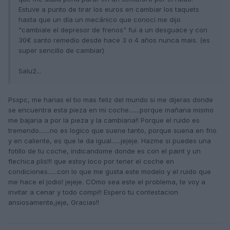
Estuve a punto de tirar los euros en cambiar los taquets
hasta que un día un mecánico que conocí me dijo
"cambiale el depresor de frenos" fui a un desguace y con
30€ santo remedio desde hace 3 o 4 años nunca mais. (es
super sencillo de cambiar)
Salu2...
Psxpc, me harias el tio mas feliz del mundo si me dijeras donde
se encuentra esta pieza en mi coche.......porque mañana mismo
me bajaria a por la pieza y la cambiaria!! Porque el ruido es
tremendo.......no es logico que suene tanto, porque suena en frio
y en caliente, es que le da igual......jejeje. Hazme si puedes una
fotillo de tu coche, indicandome donde es con el paint y un
flechica plis!!! que estoy loco por tener el coche en
condiciones......con lo que me gusta este modelo y el ruido que
me hace el jodio! jejeje. COmo sea este el problema, te voy a
invitar a cenar y todo compi!! Espero tu contestacion
ansiosamente,jeje, Gracias!!