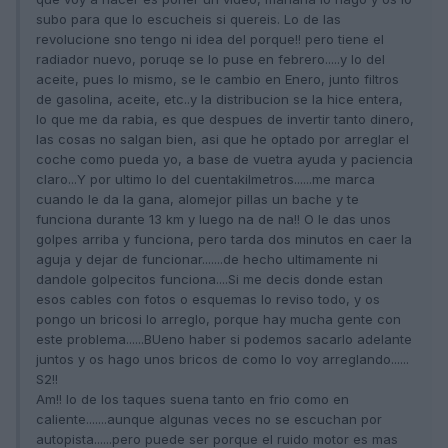
subo para que lo escucheis si quereis. Lo de las
revolucione sno tengo ni idea del porque!! pero tiene el
radiador nuevo, poruqe se lo puse en febrero.....y lo del
aceite, pues lo mismo, se le cambio en Enero, junto filtros
de gasolina, aceite, etc..y la distribucion se la hice entera,
lo que me da rabia, es que despues de invertir tanto dinero,
las cosas no salgan bien, asi que he optado por arreglar el
coche como pueda yo, a base de vuetra ayuda y paciencia
claro...Y por ultimo lo del cuentakilmetros......me marca
cuando le da la gana, alomejor pillas un bache y te
funciona durante 13 km y luego na de na!! O le das unos
golpes arriba y funciona, pero tarda dos minutos en caer la
aguja y dejar de funcionar.......de hecho ultimamente ni
dandole golpecitos funciona....Si me decis donde estan
esos cables con fotos o esquemas lo reviso todo, y os
pongo un bricosi lo arreglo, porque hay mucha gente con
este problema......BUeno haber si podemos sacarlo adelante
juntos y os hago unos bricos de como lo voy arreglando......
S2!!
Am!! lo de los taques suena tanto en frio como en
caliente.......aunque algunas veces no se escuchan por
autopista......pero puede ser porque el ruido motor es mas