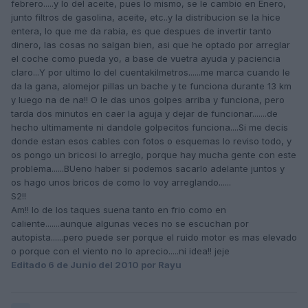
febrero.....y lo del aceite, pues lo mismo, se le cambio en Enero,
junto filtros de gasolina, aceite, etc..y la distribucion se la hice
entera, lo que me da rabia, es que despues de invertir tanto
dinero, las cosas no salgan bien, asi que he optado por arreglar
el coche como pueda yo, a base de vuetra ayuda y paciencia
claro...Y por ultimo lo del cuentakilmetros......me marca cuando le
da la gana, alomejor pillas un bache y te funciona durante 13 km
y luego na de na!! O le das unos golpes arriba y funciona, pero
tarda dos minutos en caer la aguja y dejar de funcionar.......de
hecho ultimamente ni dandole golpecitos funciona....Si me decis
donde estan esos cables con fotos o esquemas lo reviso todo, y
os pongo un bricosi lo arreglo, porque hay mucha gente con este
problema......BUeno haber si podemos sacarlo adelante juntos y
os hago unos bricos de como lo voy arreglando......
S2!!
Am!! lo de los taques suena tanto en frio como en
caliente.......aunque algunas veces no se escuchan por
autopista......pero puede ser porque el ruido motor es mas elevado
o porque con el viento no lo aprecio.....ni idea!! jeje
Editado
6 de Junio del 2010
por Rayu