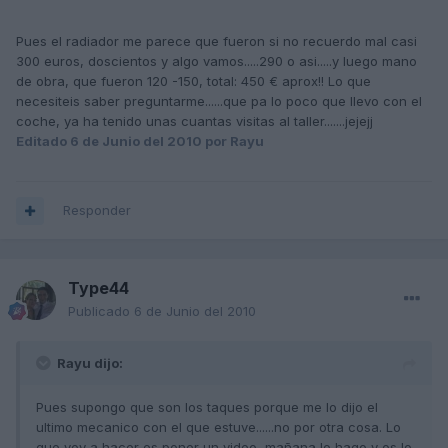
Pues el radiador me parece que fueron si no recuerdo mal casi
300 euros, doscientos y algo vamos.....290 o asi.....y luego mano
de obra, que fueron 120 -150, total: 450 € aprox!! Lo que
necesiteis saber preguntarme......que pa lo poco que llevo con el
coche, ya ha tenido unas cuantas visitas al taller.......jejejj
Editado
6 de Junio del 2010
por Rayu
Responder
Type44
Publicado
6 de Junio del 2010
Rayu dijo:
Pues supongo que son los taques porque me lo dijo el
ultimo mecanico con el que estuve......no por otra cosa. Lo
que voy a hacer es poner un video, mañana lo hago y os lo