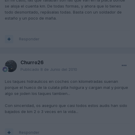
En mi caso, las que fallaban son las que van en la placa donde
se aloja el cuenta km. De todas formas, y ahora que lo tienes
todo desmontado, repásalas todas. Basta con un soldador de
estaño y un poco de maña.
Responder
Churro26
Publicado
8 de Junio del 2010
Los taques hidraulicos en coches con kilometradas suenan
porque el hueco de la culata pilla holgura y cargan mal y porque
algo se joden los taques tambien...
Con sinceridad, os aseguro que casi todos estos audis han sido
bajados de km 2 o 3 veces en la vida...
Responder