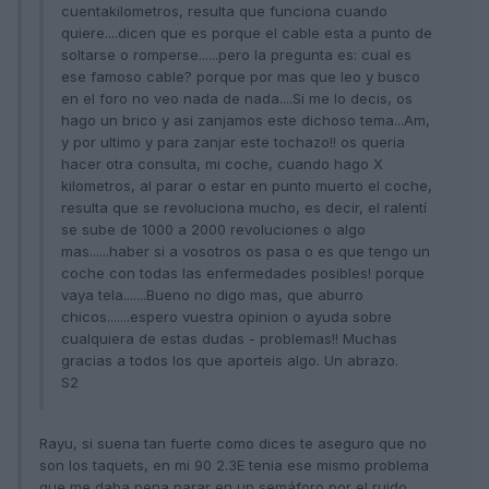
cuentakilometros, resulta que funciona cuando
quiere....dicen que es porque el cable esta a punto de
soltarse o romperse......pero la pregunta es: cual es
ese famoso cable? porque por mas que leo y busco
en el foro no veo nada de nada....Si me lo decis, os
hago un brico y asi zanjamos este dichoso tema...Am,
y por ultimo y para zanjar este tochazo!! os queria
hacer otra consulta, mi coche, cuando hago X
kilometros, al parar o estar en punto muerto el coche,
resulta que se revoluciona mucho, es decir, el ralentí
se sube de 1000 a 2000 revoluciones o algo
mas......haber si a vosotros os pasa o es que tengo un
coche con todas las enfermedades posibles! porque
vaya tela.......Bueno no digo mas, que aburro
chicos.......espero vuestra opinion o ayuda sobre
cualquiera de estas dudas - problemas!! Muchas
gracias a todos los que aporteis algo. Un abrazo.
S2
Rayu, si suena tan fuerte como dices te aseguro que no
son los taquets, en mi 90 2.3E tenia ese mismo problema
que me daba pena parar en un semáforo por el ruido.