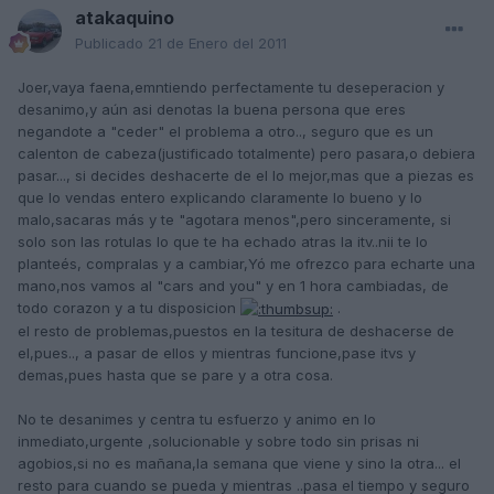
atakaquino
Publicado
21 de Enero del 2011
Joer,vaya faena,emntiendo perfectamente tu deseperacion y
desanimo,y aún asi denotas la buena persona que eres
negandote a "ceder" el problema a otro.., seguro que es un
calenton de cabeza(justificado totalmente) pero pasara,o debiera
pasar..., si decides deshacerte de el lo mejor,mas que a piezas es
que lo vendas entero explicando claramente lo bueno y lo
malo,sacaras más y te "agotara menos",pero sinceramente, si
solo son las rotulas lo que te ha echado atras la itv..nii te lo
planteés, compralas y a cambiar,Yó me ofrezco para echarte una
mano,nos vamos al "cars and you" y en 1 hora cambiadas, de
todo corazon y a tu disposicion
.
el resto de problemas,puestos en la tesitura de deshacerse de
el,pues.., a pasar de ellos y mientras funcione,pase itvs y
demas,pues hasta que se pare y a otra cosa.
No te desanimes y centra tu esfuerzo y animo en lo
inmediato,urgente ,solucionable y sobre todo sin prisas ni
agobios,si no es mañana,la semana que viene y sino la otra... el
resto para cuando se pueda y mientras ..pasa el tiempo y seguro