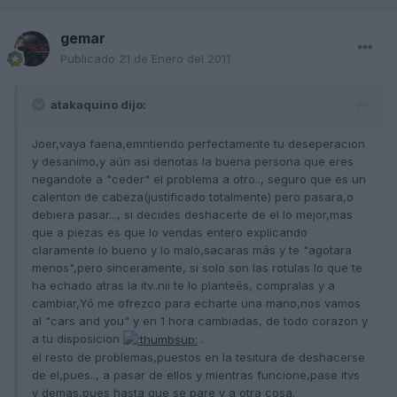
gemar
Publicado
21 de Enero del 2011
atakaquino dijo:
Joer,vaya faena,emntiendo perfectamente tu deseperacion
y desanimo,y aún asi denotas la buena persona que eres
negandote a "ceder" el problema a otro.., seguro que es un
calenton de cabeza(justificado totalmente) pero pasara,o
debiera pasar..., si decides deshacerte de el lo mejor,mas
que a piezas es que lo vendas entero explicando
claramente lo bueno y lo malo,sacaras más y te "agotara
menos",pero sinceramente, si solo son las rotulas lo que te
ha echado atras la itv..nii te lo planteés, compralas y a
cambiar,Yó me ofrezco para echarte una mano,nos vamos
al "cars and you" y en 1 hora cambiadas, de todo corazon y
a tu disposicion
.
el resto de problemas,puestos en la tesitura de deshacerse
de el,pues.., a pasar de ellos y mientras funcione,pase itvs
y demas,pues hasta que se pare y a otra cosa.