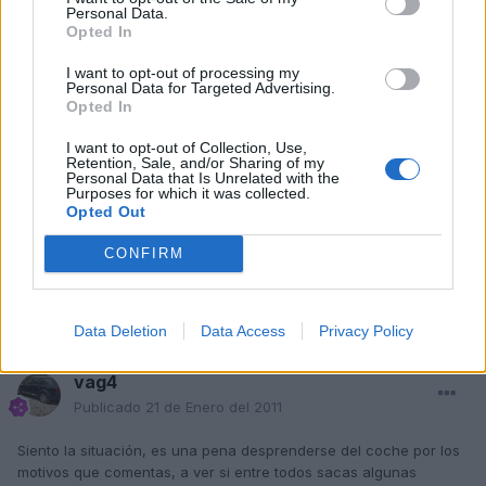
Publicado
21 de Enero del 2011
Personal Data.
Opted In
lo siento chema tio yo se tambien de primera mano el estado de
tu coche por que tu me lo contaste cuando estube en tu casa
I want to opt-out of processing my
Personal Data for Targeted Advertising.
Opted In
pero si al final decides despiezarlo que espero que no pues ya
sabes que estoy buscando un pulmon ponme el primero para esa
I want to opt-out of Collection, Use,
pieza
Retention, Sale, and/or Sharing of my
Personal Data that Is Unrelated with the
Purposes for which it was collected.
Opted Out
saludos y mucho animo
CONFIRM
Responder
Data Deletion
Data Access
Privacy Policy
vag4
Publicado
21 de Enero del 2011
Siento la situación, es una pena desprenderse del coche por los
motivos que comentas, a ver si entre todos sacas algunas