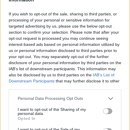
Al final no me tocó la loteria....así que toca jod**se...
If you wish to opt-out of the sale, sharing to third parties, or
processing of your personal or sensitive information for
Responder
targeted advertising by us, please use the below opt-out
section to confirm your selection. Please note that after your
opt-out request is processed you may continue seeing
interest-based ads based on personal information utilized by
Curro-A6 avant 163cv
us or personal information disclosed to third parties prior to
Publicado
21 de Enero del 2011
your opt-out. You may separately opt-out of the further
disclosure of your personal information by third parties on the
Lo siento tío...me da un coraje leer cosas así!
... y es que
IAB’s list of downstream participants. This information may
esta p*t* crisis se está llevando por delante las ilusiones de
also be disclosed by us to third parties on the
IAB’s List of
muchísima gente
:thumbsup: ...y la que queda por
Downstream Participants
that may further disclose it to other
caer...
third parties.
Personal Data Processing Opt Outs
Responder
I want to opt-out of the Sharing of my
personal data.
Opted In
Juanjo.quattro
I want to opt-out of the Sale of my