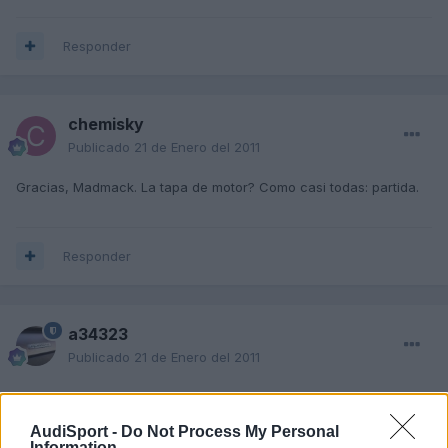
Responder
chemisky
Publicado
21 de Enero del 2011
Gracias, Madmack. La tapa de motor? Como casi todas: partida.
Responder
a34323
Publicado
21 de Enero del 2011
Chema, siento mucho lo que te ha sucedido. Sabes que estoy
puesto en el tema de la situación de tu coche.
AudiSport -
Do Not Process My Personal
Information