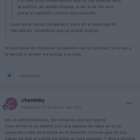
P.D. Pido a los moderadores que no me muevan esto
al subforo de ventas todavía, a ver si se me va a
pasar el calentón y busco otra solución.
pues ya lo siento compañero, pero en el caso que te
decidieras, miraremos que se puede buscar...
el tuyo tiene las molduras de aluminio de las puertas? si es asi y
te lanzas a vender me pongo a la cola...
Responder
chemisky
Publicado
21 de Enero del 2011
No, lo siento Koboloss, las molduras son las negras.
Pues el hilo lo he abierto con una lágrima de rabia en el ojo
izquierdo y otra de tristeza en el derecho. Pero es que no soy
capaz de que el coche me ande un mes seguido! Y ahora encima