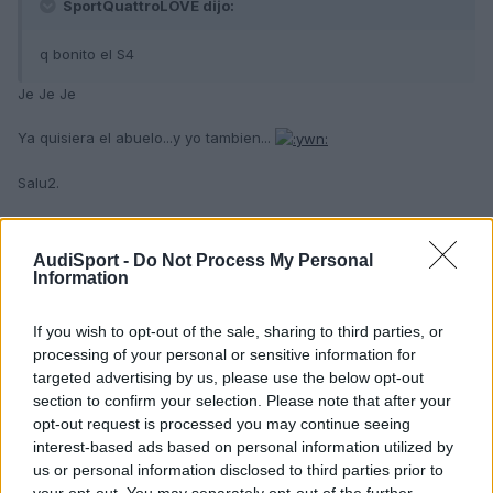
SportQuattroLOVE dijo:
q bonito el S4
Je Je Je
Ya quisiera el abuelo...y yo tambien...
Salu2.
Responder
AudiSport -
Do Not Process My Personal
Information
If you wish to opt-out of the sale, sharing to third parties, or
mavimad
processing of your personal or sensitive information for
Publicado
26 de Febrero del 2005
targeted advertising by us, please use the below opt-out
section to confirm your selection. Please note that after your
Juas juas Si señor, Abuelo, con dos co****s, si dices que
opt-out request is processed you may continue seeing
lo metes, lo metes.
interest-based ads based on personal information utilized by
us or personal information disclosed to third parties prior to
Un saludo, tio
your opt-out. You may separately opt-out of the further