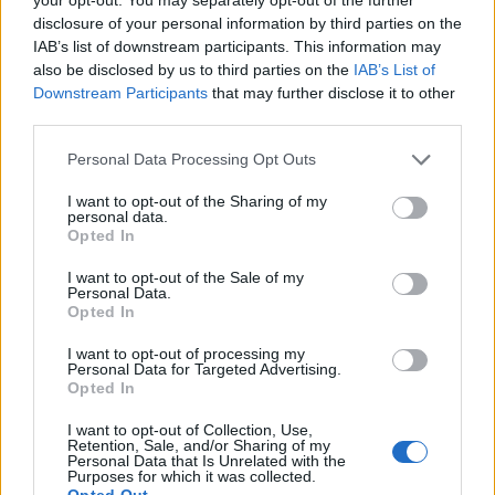
disclosure of your personal information by third parties on the
IAB’s list of downstream participants. This information may
Responder
also be disclosed by us to third parties on the
IAB’s List of
Downstream Participants
that may further disclose it to other
third parties.
desimaxi
Personal Data Processing Opt Outs
Publicado
26 de Febrero del 2005
I want to opt-out of the Sharing of my
personal data.
:clap1: Ooooooooooleeeeeee!!!
Opted In
:clap1:
I want to opt-out of the Sale of my
Personal Data.
Opted In
Responder
I want to opt-out of processing my
Personal Data for Targeted Advertising.
Opted In
pableras
I want to opt-out of Collection, Use,
Retention, Sale, and/or Sharing of my
Publicado
26 de Febrero del 2005
Personal Data that Is Unrelated with the
Purposes for which it was collected.
Opted Out