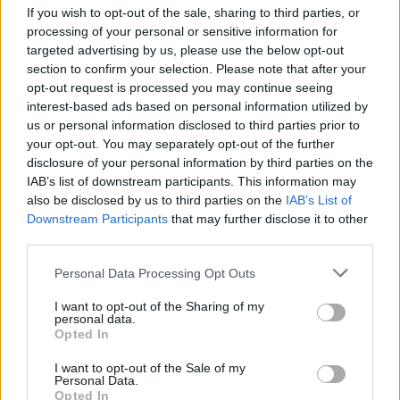
If you wish to opt-out of the sale, sharing to third parties, or
oxygeno
processing of your personal or sensitive information for
Publicado
27 de Febrero del 2005
targeted advertising by us, please use the below opt-out
section to confirm your selection. Please note that after your
Esta es la mía, no se ve muy bien pero... :blink:
opt-out request is processed you may continue seeing
interest-based ads based on personal information utilized by
us or personal information disclosed to third parties prior to
your opt-out. You may separately opt-out of the further
Un saludo. Oxygeno
disclosure of your personal information by third parties on the
Editado
27 de Febrero del 2005
por oxygeno
IAB’s list of downstream participants. This information may
also be disclosed by us to third parties on the
IAB’s List of
Downstream Participants
that may further disclose it to other
Responder
third parties.
Personal Data Processing Opt Outs
Xingular
I want to opt-out of the Sharing of my
Publicado
27 de Febrero del 2005
personal data.
Opted In
yo no llevo
agobia en el bolsillo y pesa. Llevo la del
I want to opt-out of the Sale of my
coche, la de casa, la del portal y la del buzón. Y una arandela
Personal Data.
redonda de un llavero para cogerlas a todas y dicho llavero lo
Opted In