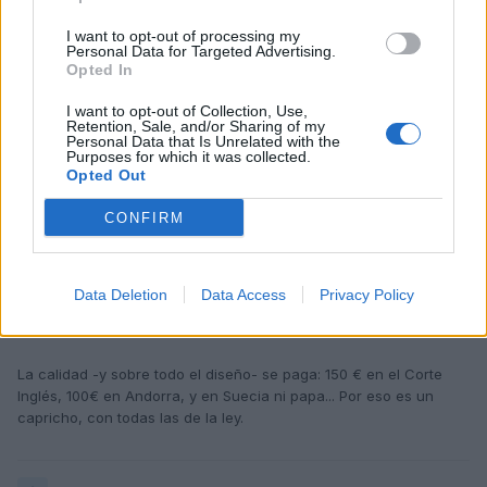
quité.
I want to opt-out of processing my
Personal Data for Targeted Advertising.
auroraboreal yo dejaba el cordel ese, le da un look muy retro
Opted In
I want to opt-out of Collection, Use,
Retention, Sale, and/or Sharing of my
Personal Data that Is Unrelated with the
Responder
Purposes for which it was collected.
Opted Out
CONFIRM
thecayflow
Publicado
28 de Febrero del 2005
Data Deletion
Data Access
Privacy Policy
Si te quieres dar el capricho hay un modelo de llavero de caucho
en Montblanc muy bonito..
La calidad -y sobre todo el diseño- se paga: 150 € en el Corte
Inglés, 100€ en Andorra, y en Suecia ni papa... Por eso es un
capricho, con todas las de la ley.