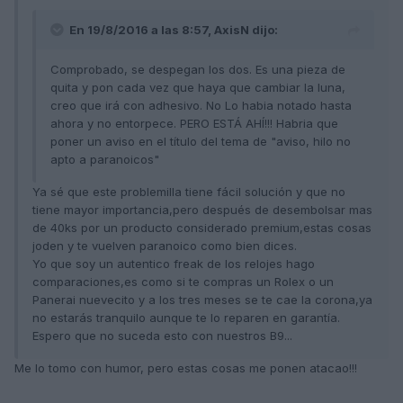
En 19/8/2016 a las 8:57, AxisN dijo:
Comprobado, se despegan los dos. Es una pieza de
quita y pon cada vez que haya que cambiar la luna,
creo que irá con adhesivo. No Lo habia notado hasta
ahora y no entorpece. PERO ESTÁ AHÍ!!! Habria que
poner un aviso en el título del tema de "aviso, hilo no
apto a paranoicos"
Ya sé que este problemilla tiene fácil solución y que no
tiene mayor importancia,pero después de desembolsar mas
de 40ks por un producto considerado premium,estas cosas
joden y te vuelven paranoico como bien dices.
Yo que soy un autentico freak de los relojes hago
comparaciones,es como si te compras un Rolex o un
Panerai nuevecito y a los tres meses se te cae la corona,ya
no estarás tranquilo aunque te lo reparen en garantía.
Espero que no suceda esto con nuestros B9...
Me lo tomo con humor, pero estas cosas me ponen atacao!!!