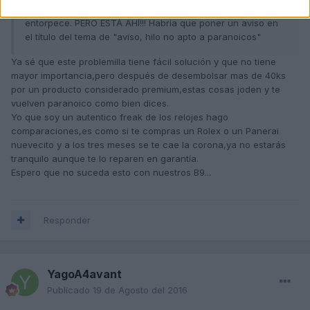
con adhesivo. No Lo habia notado hasta ahora y no
entorpece. PERO ESTÁ AHÍ!!! Habria que poner un aviso en
el título del tema de "aviso, hilo no apto a paranoicos"
Ya sé que este problemilla tiene fácil solución y que no tiene
mayor importancia,pero después de desembolsar mas de 40ks
por un producto considerado premium,estas cosas joden y te
vuelven paranoico como bien dices.
Yo que soy un autentico freak de los relojes hago
comparaciones,es como si te compras un Rolex o un Panerai
nuevecito y a los tres meses se te cae la corona,ya no estarás
tranquilo aunque te lo reparen en garantía.
Espero que no suceda esto con nuestros B9...
Responder
YagoA4avant
Publicado
19 de Agosto del 2016