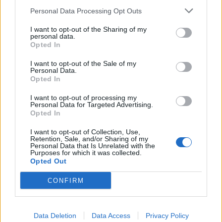
AxisN
Personal Data Processing Opt Outs
Publicado
19 de Agosto del 2016
I want to opt-out of the Sharing of my
personal data.
Comprobado, se despegan los dos. Es una pieza de quita y pon
Opted In
cada vez que haya que cambiar la luna, creo que irá con
adhesivo. No Lo habia notado hasta ahora y no entorpece. PERO
I want to opt-out of the Sale of my
ESTÁ AHÍ!!! Habria que poner un aviso en el título del tema de
Personal Data.
"aviso, hilo no apto a paranoicos"
Opted In
I want to opt-out of processing my
Personal Data for Targeted Advertising.
Responder
Opted In
I want to opt-out of Collection, Use,
Retention, Sale, and/or Sharing of my
Personal Data that Is Unrelated with the
Kurtz68
Purposes for which it was collected.
Publicado
19 de Agosto del 2016
Opted Out
CONFIRM
En 19/8/2016 a las 8:57, AxisN dijo:
Comprobado, se despegan los dos. Es una pieza de quita y
Data Deletion
Data Access
Privacy Policy
pon cada vez que haya que cambiar la luna, creo que irá