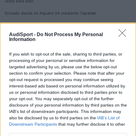
resto está bien
Enviado desde mi Aquaris E4 mediante Tapatalk
Responder
AudiSport -
Do Not Process My Personal
Information
If you wish to opt-out of the sale, sharing to third parties, or
suriengus
processing of your personal or sensitive information for
Publicado
18 de Agosto del 2016
targeted advertising by us, please use the below opt-out
section to confirm your selection. Please note that after your
Que desastre.... Se nos cae el coche a trozos. Jiji. Brilla porque es
opt-out request is processed you may continue seeing
una foto de aquel dia. Ahora le llovio barro.... Si lo veis va como
interest-based ads based on personal information utilized by
todos. Pero se lava facil. Eso si
us or personal information disclosed to third parties prior to
Editado
18 de Agosto del 2016
por suriengus
your opt-out. You may separately opt-out of the further
disclosure of your personal information by third parties on the
IAB’s list of downstream participants. This information may
Responder
also be disclosed by us to third parties on the
IAB’s List of
Downstream Participants
that may further disclose it to other
third parties.