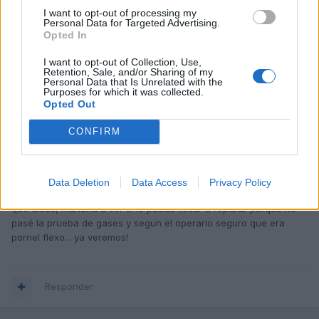
consecuencia el resto, mira de pasarle el vagcom a ver si marca
I want to opt-out of processing my
alguna anomalia...
Personal Data for Targeted Advertising.
Opted In
S2
I want to opt-out of Collection, Use,
Retention, Sale, and/or Sharing of my
Personal Data that Is Unrelated with the
Purposes for which it was collected.
Responder
Opted Out
CONFIRM
VIX
Publicado
25 de Marzo del 2019
Data Deletion
Data Access
Privacy Policy
Puea si, me tumbaron la ITV el viernes por tener mal el flexo ese
que dices, mañana a ver si lo puedo llevar a reparar porque no
pasé la prueba de gases y segun el operario seguro que era
pornel flexo... ya veremos!
Responder