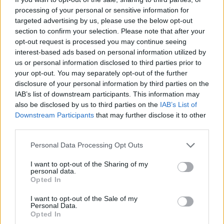
Publicado
25 de Marzo del 2019
processing of your personal or sensitive information for
targeted advertising by us, please use the below opt-out
En 23/3/2019 a las 22:25,
Collantes
dijo:
section to confirm your selection. Please note that after your
opt-out request is processed you may continue seeing
Resulta que tenia un cable de la n75 cortado pero resulta
interest-based ads based on personal information utilized by
que lo he arreglado y el coche sigue igual.
us or personal information disclosed to third parties prior to
Y otra cosa llamativa es que el coche hace mas ruido y
your opt-out. You may separately opt-out of the further
anda menos hasta en 1500 rev. porque se me ha calado
disclosure of your personal information by third parties on the
varias veces cuando eso no sucede.
IAB’s list of downstream participants. This information may
Yo no se por donde mirarle ya.
also be disclosed by us to third parties on the
IAB’s List of
Lo que si tiene mal es el tubo flexible que va despues del
Downstream Participants
that may further disclose it to other
turbo hacia el escape, tiene alambres cruzados y esta muy
third parties.
Expand
desilachado.
Personal Data Processing Opt Outs
Pues fijo que el ruido es del flexo ese que lo tendrás para
I want to opt-out of the Sharing of my
cambiar, a Vix le ha pasado igual, tenia mas ruido fue a pasar la
personal data.
ITV y le han tirado para atras por eso y por dar mal los gases que
Opted In
le dijeron que posiblemente era por culpa del flexo al sacar antes
de tiempo el humo por que le dió mas bajo o algo asi, aunque en
I want to opt-out of the Sale of my
Personal Data.
este caso hablamos de un gasolina pero igual puede repercutir
Opted In
de la misma manera y hace variar la lectura de la lambda y como