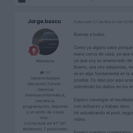
Jorge.bascu
Publicado
27 de Marzo del 2019
Buenas a todos.
Como ya alguno sabe porque l
mano cerca de casa, ya que l
ya que soy un enamorado de las
Miembros
Bueno, una vez adquiridas, me
101
mi es algo fundamental en la 
Género:
Hombre
posible. Os dejo por aquí una
Ubicación:
Torrent -
sobretodo los daños en los ar
Valencia
Intereses:
Informática,
Espero conseguir el resultad
mecánica,
con esfuerzo y trabajo duro.
programación, deportes
y un sinfin de cosas
Iré actualizando el post, segú
más...
video.
Coche:
Audi A4 B7 1.8T
Multitronic 7 posiciones
Espero vuestros comentarios.