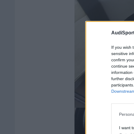
AudiSport
If you wish 
sensitive in
confirm you
continue se
information 
further disc
participants
Downstream 
Persona
I want t