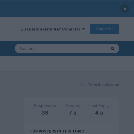
×
Registrar
¿Usuario existente? Conectar
Toda la actividad
Respuestas
Created
Last Reply
38
7 a
4 a
TOP POSTERS IN THIS TOPIC