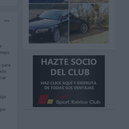
a
iempo
s para
tado
ciar
iga
lgún