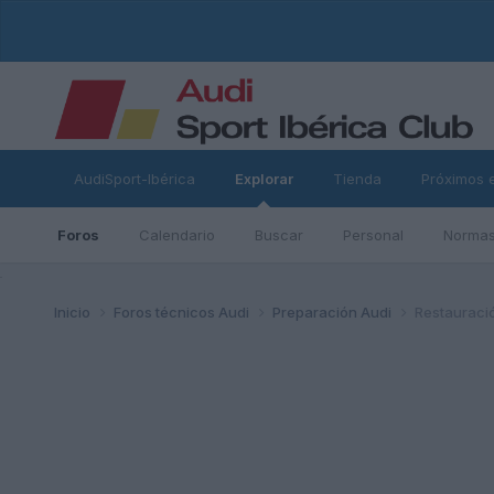
AudiSport-Ibérica
Explorar
Tienda
Próximos 
Foros
Calendario
Buscar
Personal
Normas
ad
Inicio
Foros técnicos Audi
Preparación Audi
Restauració