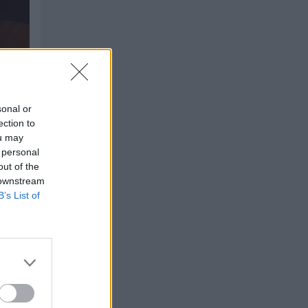
sonal or
ection to
ou may
 personal
out of the
 downstream
B’s List of