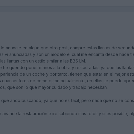
o anuncié en algún que otro post, compré estas llantas de segund
as ví anunciadas y son un modelo el cual me encanta desde hace t
 llantas con un estilo similar a las BBS LM.
 he querido poner manos a la obra y restaurarlas, ya que las llanta
apariencia de un coche y por tanto, tienen que estar en el mejor es
s cuantas fotos de como están actualmente, en ellas se puede apre
os, que son lo que mayor cuidado y trabajo necesitan.
o que ando buscando, ya que no es fácil, pero nada que no se cons
n avance la restauración e iré subiendo más fotos y si es posible, a