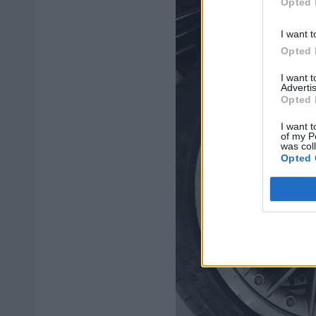
Opted 
I want t
Opted 
I want 
Advertis
Opted 
I want t
of my P
was col
Opted 