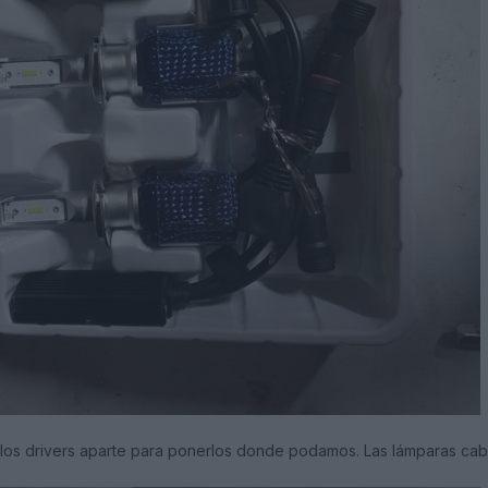
n los drivers aparte para ponerlos donde podamos. Las lámparas ca