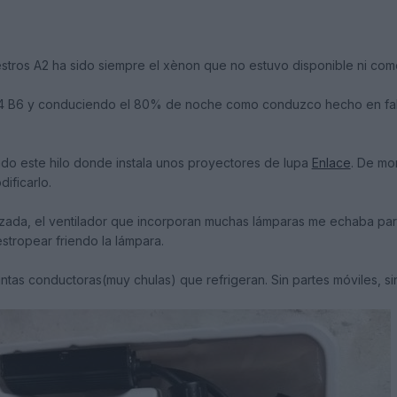
estros A2 ha sido siempre el xènon que no estuvo disponible ni com
 B6 y conduciendo el 80% de noche como conduzco hecho en falta 
do este hilo donde instala unos proyectores de lupa
Enlace
. De mo
dificarlo.
orzada, el ventilador que incorporan muchas lámparas me echaba par
stropear friendo la lámpara.
tas conductoras(muy chulas) que refrigeran. Sin partes móviles, sin 