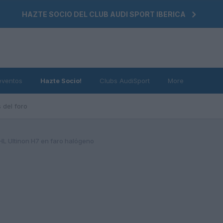
HAZTE SOCIO DEL CLUB AUDI SPORT IBERICA
eventos
Hazte Socio!
Clubs AudiSport
More
 del foro
HL Ultinon H7 en faro halógeno