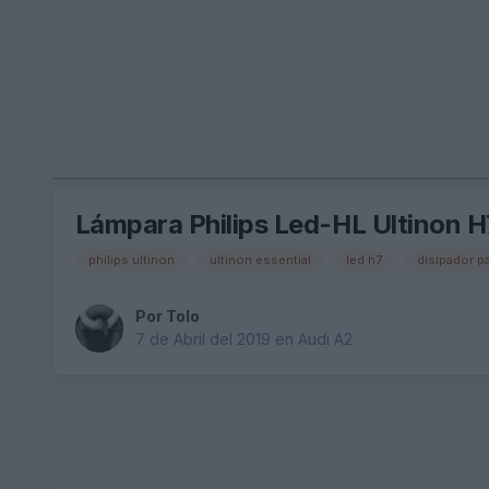
Lámpara Philips Led-HL Ultinon H
philips ultinon
ultinon essential
led h7
disipador p
Por
Tolo
7 de Abril del 2019
en
Audi A2