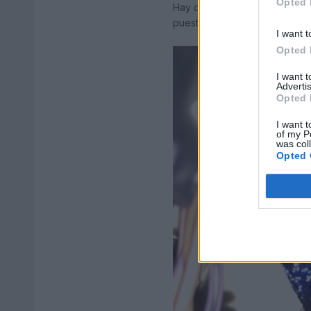
Opted 
Hay que sacar el clip que suje
puesto. Mejor sacar el clip pa
I want t
Opted 
I want 
Advertis
Opted 
I want t
of my P
was col
Opted 