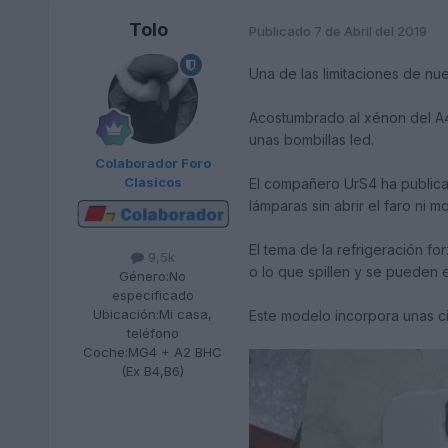
Tolo
Publicado
7 de Abril del 2019
Una de las limitaciones de nu
Acostumbrado al xénon del A4
unas bombillas led.
Colaborador Foro
Clasicos
El compañero UrS4 ha publica
lámparas sin abrir el faro ni mo
El tema de la refrigeración f
9,5k
o lo que spillen y se pueden e
Género:
No
especificado
Ubicación:
Mi casa,
Este modelo incorpora unas cin
teléfono
Coche:
MG4 + A2 BHC
(Ex B4,B6)