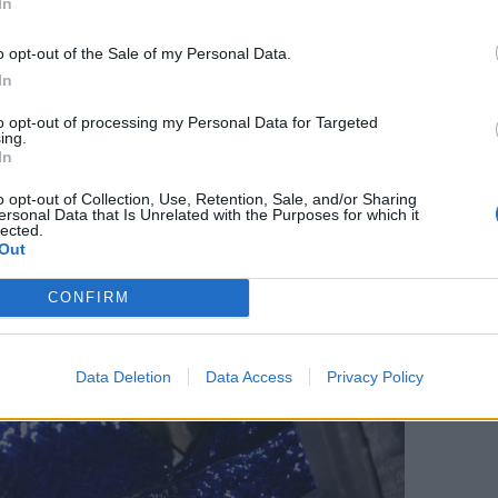
In
ta la lámpara halógena porqué si no es muy engorroso (por no decir 
sarlo por la lámpara, colocar la lámpara y enganchar el clip.
o opt-out of the Sale of my Personal Data.
In
to opt-out of processing my Personal Data for Targeted
ing.
In
o opt-out of Collection, Use, Retention, Sale, and/or Sharing
ersonal Data that Is Unrelated with the Purposes for which it
lected.
Out
CONFIRM
Data Deletion
Data Access
Privacy Policy