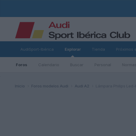
AudiSport-Ibérica
Explorar
Tienda
Próximos 
Foros
Calendario
Buscar
Personal
Normas
ad
Inicio
Foros modelos Audi
Audi A2
Lámpara Philips Led-