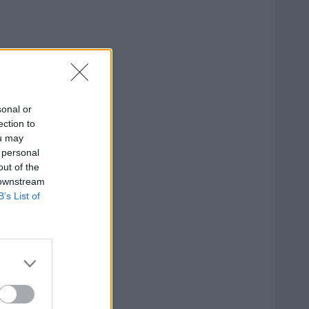
sonal or
ection to
ou may
 personal
out of the
 downstream
B’s List of