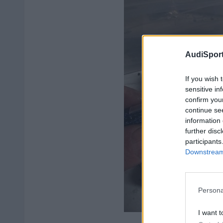
AudiSport
If you wish 
sensitive in
confirm you
continue se
information 
further disc
participants
Downstream 
Persona
I want t