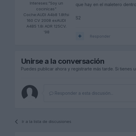
Intereses:
"Soy un
que hay en el maletero dentr
cocinícas"
Coche:
AUDI A4b8 1.8tfsi
S2
160 CV 2008 exAUDI
A4B5 1.8i ADR 125CV.
'98
Responder
Unirse a la conversación
Puedes publicar ahora y registrarte más tarde. Si tienes 
Responder a esta discusión...
Ir a la lista de discusiones