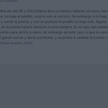
024
(editado)
tdi afn del 96 y 500.000kms lleva un tiempo fallando el cierre. Res
a, no baja el pestillo, ocurre solo al cerrarlo; Sin embargo si lo bajo 
y cerrar la puerta, y con un portazo el pestillo se baja solo. Algu
 en la puerta trasera derecha ocurre siempre. En el caso del maleter
 porton para abrirlo a mano; sin embargo en este caso si que lo cierr
el gasoil cierran y abren perfectas, y se probó a cambiar la bomba 
024
por AudiA3_2003