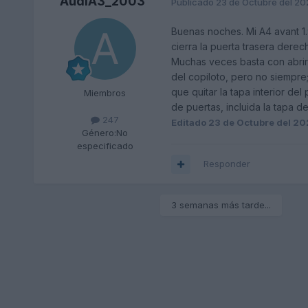
AudiA3_2003
Publicado
23 de Octubre del 2
Buenas noches. Mi A4 avant 1.9
cierra la puerta trasera derech
Muchas veces basta con abrir 
del copiloto, pero no siempre;
que quitar la tapa interior del
Miembros
de puertas, incluida la tapa d
247
Editado
23 de Octubre del 2
Género:
No
especificado
Responder
3 semanas más tarde...