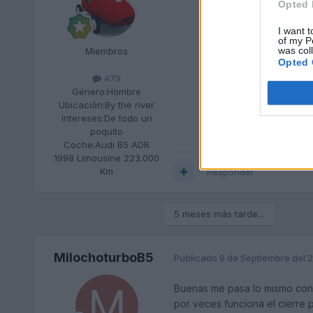
Opted 
I want t
of my P
was col
Miembros
Opted 
479
Género:
Hombre
Ubicación:
By the river
Intereses:
De todo un
poquito
Coche:
Audi B5 ADR
1998 Limousine 223.000
Km
Responder
5 meses más tarde...
MilochoturboB5
Publicado
9 de Septiembre del 
Buenas me pasa lo mismo con 
por veces funciona el cierre p