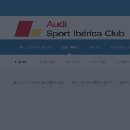
AudiSport-Ibérica
Explorar
Tienda
Próximos 
Foros
Calendario
Buscar
Personal
Normas
ad
Inicio
Foros modelos Audi
Audi A4 B5 (1995-2001)
Elect