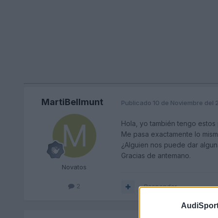
MartiBellmunt
Publicado
10 de Noviembre del
Hola, yo también tengo estos 
Me pasa exactamente lo mism
¿Alguien nos puede dar algun
Gracias de antemano.
Novatos
2
Responder
AudiSport