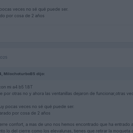
 pocas veces no sé qué puede ser.
ado por cosa de 2 años
2025
4,
MilochoturboB5
dijo:
on mi a4 b5 1.8T
e por otras no y ahora las ventanillas dejaron de funcionar,otras v
muy pocas veces no sé qué puede ser.
parado por cosa de 2 años
 cierre confort, a mas de uno nos hemos encontrado que ha entrado a
nto lo del cierre como los elevalunas, tienes que retirar la moqueta