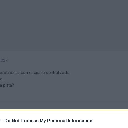
 2024
problemas con el cierre centralizado.
o.
a pista?
 -
Do Not Process My Personal Information