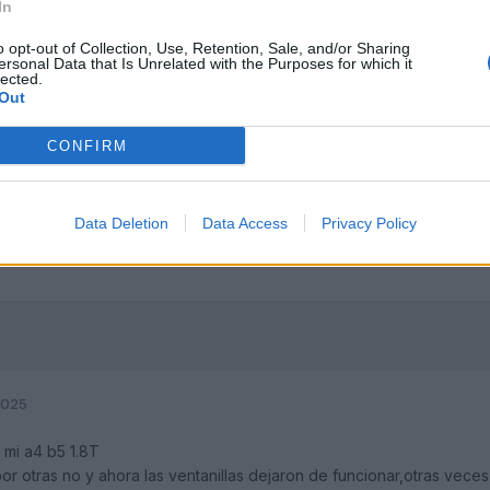
In
o opt-out of Collection, Use, Retention, Sale, and/or Sharing
ersonal Data that Is Unrelated with the Purposes for which it
lected.
Out
CONFIRM
Data Deletion
Data Access
Privacy Policy
2025
mi a4 b5 1.8T
or otras no y ahora las ventanillas dejaron de funcionar,otras veces