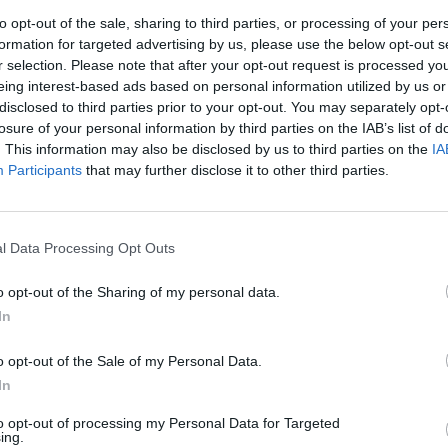
2024
to opt-out of the sale, sharing to third parties, or processing of your per
formation for targeted advertising by us, please use the below opt-out s
ue los cierres no son eléctricos como los actuales, van por vacío 
r selection. Please note that after your opt-out request is processed y
a a ver si veis algo.
eing interest-based ads based on personal information utilized by us or
disclosed to third parties prior to your opt-out. You may separately opt-
losure of your personal information by third parties on the IAB’s list of
. This information may also be disclosed by us to third parties on the
IA
Participants
that may further disclose it to other third parties.
l Data Processing Opt Outs
o opt-out of the Sharing of my personal data.
In
o opt-out of the Sale of my Personal Data.
In
to opt-out of processing my Personal Data for Targeted
aduras regularmente.
ing.