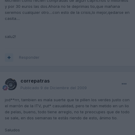
Michelin como recien compradas de algun caprichos o millonetis
y por 30 euros las dos.Ahora no te deprimas tio,que mañana
seremos cualquier otro....con esto de la crisis,lo mejor,qedarse en
casita....
salu2!
Responder
correpatras
Publicado
9 de Diciembre del 2009
jod**rrr, tambien es mala suerte que te pillen los verdes justo con
el marrón de la ITV, put* casualidad, pero te han metido en un lio
de pelas, bueno, todo tiene arreglo, no te preocupes que de todo
se sale, en dos semanas te estás riendo de esto, ánimo tio.
Saludos