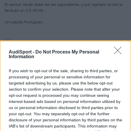
El sensor verde debe de ser equivalente...y por ejemplo el mio lo
lleva,es un 2.5 V6 tdi...
Un saludo.Portugues.
Responder
AudiSport -
Do Not Process My Personal
Information
_adry
If you wish to opt-out of the sale, sharing to third parties, or
Publicado
9 de Diciembre del 2009
processing of your personal or sensitive information for
targeted advertising by us, please use the below opt-out
Buff, ya lo siento tio te ha venido todo junto, no sabia que era
section to confirm your selection. Please note that after your
tanta pasta la multa por ir sin itv, yo hace poco me despiste un
pokillo y me pararon los de verde me miraron todo y de repente
opt-out request is processed you may continue seeing
me dice, bueno, sabe usted que mañana es el ultimo dia en el
interest-based ads based on personal information utilized by
que puede pasar la itv no?? y yo.......... si claro, pero se me habia
us or personal information disclosed to third parties prior to
ido por completo la verdad, si no me lo dice en ese momento la
your opt-out. You may separately opt-out of the further
podia haber liado parda.
disclosure of your personal information by third parties on the
IAB’s list of downstream participants. This information may