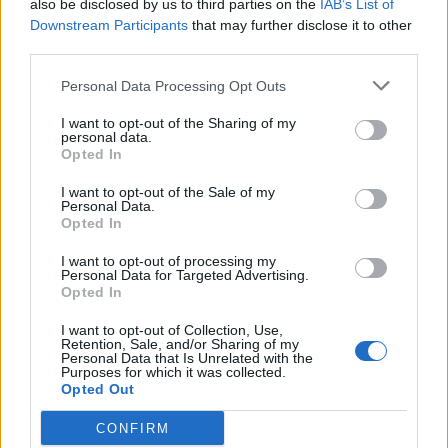
also be disclosed by us to third parties on the
IAB’s List of
Supongo que no seria tan facil pero podias haberles dicho que
Downstream Participants
that may further disclose it to other
ibas al taller de un amigo o algo asi que ya te tenia preparadas
third parties.
unas piezas entre ellas las ruedas y que se lo ibas a hacer todo
alli y tal, nose algo de excusa..
Personal Data Processing Opt Outs
Lo de la admision se lo tengo que hacer al mio, estare atento a tu
I want to opt-out of the Sharing of my
personal data.
brico a ver.
Opted In
Lo del acelerador no tengo ni idea no te puedo ayudar.
I want to opt-out of the Sale of my
Personal Data.
Opted In
Y nada, si te ayuda decirte que los verdaderos problemas no se
pueden arreglar con dinero, tomatelo como una gran put*da pero
I want to opt-out of processing my
Personal Data for Targeted Advertising.
con animo para delante tio que se le va a hacer, seguro que
Opted In
vendran rachas mejores.
I want to opt-out of Collection, Use,
Venga animo tio :clap1:
Retention, Sale, and/or Sharing of my
Personal Data that Is Unrelated with the
Purposes for which it was collected.
Opted Out
Responder
CONFIRM