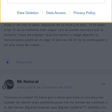
Puffy
Data Deletion
Data Access
Privacy Policy
Publicado
9 de Diciembre del 2009
Pues lo de voy al taller, depende de la hora y el sitio... Si te pillan
a las 12 de la mañana, tras seguir con el coche me paso por la
primera "casa de ruedas" que encuentro y luego adjunto la
factura para justificar el viaje. Si son las 04:30 de la madrugada y
en una zona de copas...
Responder
Mr.Natural
Publicado
9 de Diciembre del 2009
Tiooooo,no jodas!! Yo hace poco tenia que irme a Coruña,y las
ruedas de alante eran alambres,pues me fui donde las cambian y
le dije tienes algunas buenas que alguien quitara??? siiiiiiiiiiiii,una