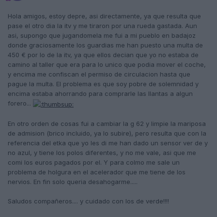
Hola amigos, estoy depre, asi directamente, ya que resulta que
pase el otro dia la itv y me tiraron por una rueda gastada. Aun
asi, supongo que jugandomela me fui a mi pueblo en badajoz
donde graciosamente los guardias me han puesto una multa de
450 € por lo de la itv, ya que ellos decian que yo no estaba de
camino al taller que era para lo unico que podia mover el coche,
y encima me confiscan el permiso de circulacion hasta que
pague la multa. El problema es que soy pobre de solemnidad y
encima estaba ahorrando para comprarle las llantas a algun
forero...
En otro orden de cosas fui a cambiar la g 62 y limpie la mariposa
de admision (brico incluido, ya lo subire), pero resulta que con la
referencia del etka que yo les di me han dado un sensor ver de y
no azul, y tiene los polos diferentes, y no me vale, asi que me
comi los euros pagados por el. Y para colmo me sale un
problema de holgura en el acelerador que me tiene de los
nervios. En fin solo queria desahogarme.....
Saludos compañeros.... y cuidado con los de verde!!!!