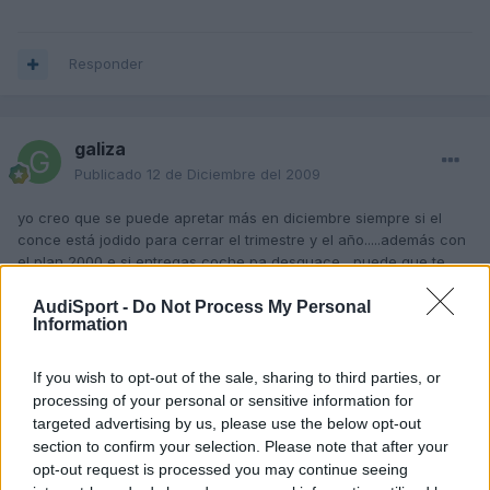
Responder
galiza
Publicado
12 de Diciembre del 2009
yo creo que se puede apretar más en diciembre siempre si el
conce está jodido para cerrar el trimestre y el año.....además con
el plan 2000 e si entregas coche pa desguace....puede que te
interese.Y otra cosa va subir el iva, de pagar el 16% al 19% que
nos van a clavar.....
AudiSport -
Do Not Process My Personal
Information
Editado
12 de Diciembre del 2009
por galiza
If you wish to opt-out of the sale, sharing to third parties, or
processing of your personal or sensitive information for
Responder
targeted advertising by us, please use the below opt-out
section to confirm your selection. Please note that after your
opt-out request is processed you may continue seeing
David40