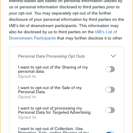
interest-based ads based on personal information utilized by
Publicado
12 de Diciembre del 2009
us or personal information disclosed to third parties prior to
your opt-out. You may separately opt-out of the further
disclosure of your personal information by third parties on the
galiza dijo:
IAB’s list of downstream participants. This information may
also be disclosed by us to third parties on the
IAB’s List of
yo creo que se puede apretar más en diciembre siempre si
Downstream Participants
that may further disclose it to other
el conce está jodido para cerrar el trimestre y el
third parties.
año.....además con el plan 2000 e si entregas coche pa
desguace....puede que te interese.Y otra cosa va subir el
Personal Data Processing Opt Outs
iva, de pagar el 16% al 19% que nos van a clavar.....
I want to opt-out of the Sharing of my
personal data.
Galiza la subida del tipo general que es donde se incluyen los
Opted In
coches será de dos puntos, del 16% al 18% y será efectiva a
partir del 1 de julio de 2010.
I want to opt-out of the Sale of my
Personal Data.
Opted In
Responder
I want to opt-out of processing my
Personal Data for Targeted Advertising.
Opted In
I want to opt-out of Collection, Use,
Robertito
Retention, Sale, and/or Sharing of my