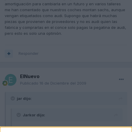
amortiguación para cambiarla en un futuro y en varios talleres
me han comentado que nuestros coches montan sachs, aunque
vengan etiquetados como audi. Supongo que habrá muchas
piezas que provienen de proveedores y no es audi quien las
fabrica y comprarlas en el conce solo pagas la pegatina de audi,
pero esto es solo una optinión.
Responder
ElNuevo
Publicado
16 de Diciembre del 2009
jar dijo:
Jarkor dijo:
Jar me gustaria que me dijeses como se comportan