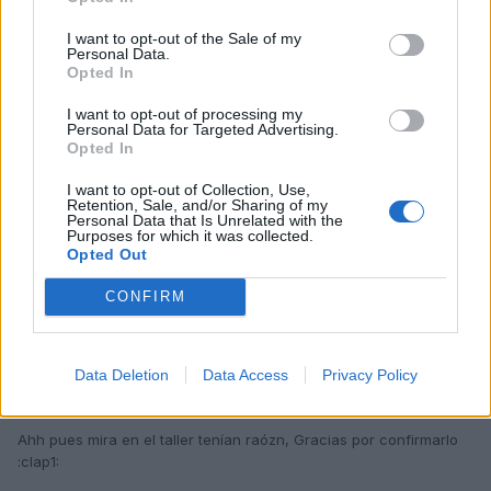
Buenas.
I want to opt-out of the Sale of my
Personal Data.
Opted In
Recientemente cambie las ruedas de mi blankito y al levantarlo
me puse a mirar por abajo a ver como estaba de sucio ya que no
I want to opt-out of processing my
lo meto en lavaderos, pues si miras los amortiguadores pone
Personal Data for Targeted Advertising.
claramente sachs, sin camuflarlo ni na, jejejjejej.
Opted In
I want to opt-out of Collection, Use,
Retention, Sale, and/or Sharing of my
Saludos
Personal Data that Is Unrelated with the
Purposes for which it was collected.
Opted Out
Responder
CONFIRM
jar
Data Deletion
Data Access
Privacy Policy
Publicado
16 de Diciembre del 2009
Ahh pues mira en el taller tenían raózn, Gracias por confirmarlo
:clap1: