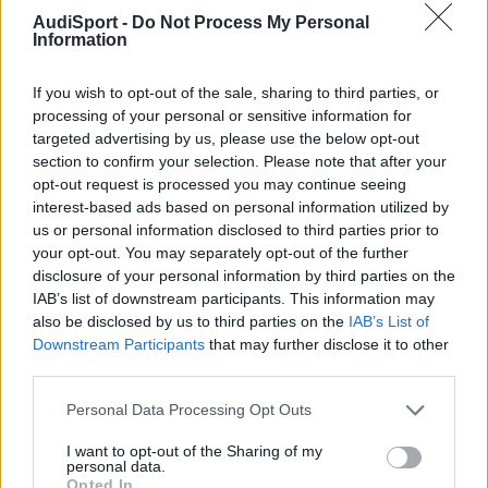
esas pastillas bosh que te an puesto. Lo digo porque
AudiSport -
Do Not Process My Personal
ami me queda un suspiro para camviarlas y estoy
Information
pensando en ponerme unas bosh.
.
If you wish to opt-out of the sale, sharing to third parties, or
Dime algo cuando puedas.
processing of your personal or sensitive information for
targeted advertising by us, please use the below opt-out
section to confirm your selection. Please note that after your
Pues la verdad que hasta el momento se comportan
opt-out request is processed you may continue seeing
exactamente igual que las que tenía antes, no he notado
interest-based ads based on personal information utilized by
ningún tipo de cambio, yo estoy bastante contento con
us or personal information disclosed to third parties prior to
estas pastillas.
your opt-out. You may separately opt-out of the further
disclosure of your personal information by third parties on the
La verdad es que no sé que pastillas montan como
IAB’s list of downstream participants. This information may
originales pero tenía entendido que eran bosch, como
also be disclosed by us to third parties on the
IAB’s List of
muchas de las piezas que lleva el coche. Por ejemplo, he
Downstream Participants
that may further disclose it to other
estado investigando la amortiguación para cambiarla en un
third parties.
futuro y en varios talleres me han comentado que nuestros
coches montan sachs, aunque vengan etiquetados como
Personal Data Processing Opt Outs
audi. Supongo que habrá muchas piezas que provienen de
proveedores y no es audi quien las fabrica y comprarlas en
I want to opt-out of the Sharing of my
el conce solo pagas la pegatina de audi, pero esto es solo
personal data.
una optinión.
Opted In