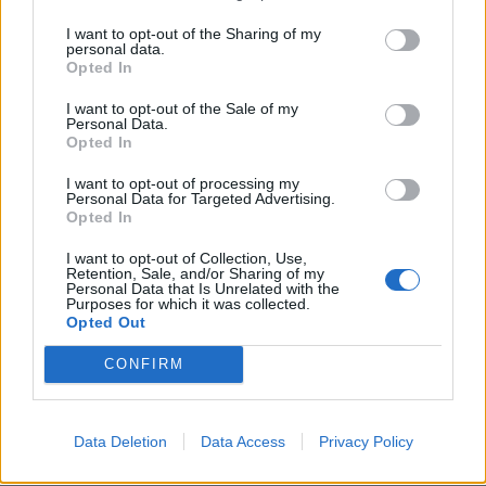
en 314, que se montaban en los A8.
Un saludo.
I want to opt-out of the Sharing of my
personal data.
Opted In
Responder
I want to opt-out of the Sale of my
Personal Data.
Opted In
1 mes más tarde...
I want to opt-out of processing my
Personal Data for Targeted Advertising.
Opted In
HBGS2
Publicado
24 de Julio del 2010
I want to opt-out of Collection, Use,
Retention, Sale, and/or Sharing of my
Personal Data that Is Unrelated with the
Saludos.
Purposes for which it was collected.
Opted Out
¿ Y con la bomba de freno original del s2 3b tiran bien las pinzas
CONFIRM
del RS? ¿No quedara muy descompensada la frenada con
respecto a los minifrenos traseros de serie del 3b? Lo digo por
que yo acabo de pillar por ebay unos frenos de rs2 adaptados ya
para el s2 con discos de 5x112, no me pone si son los de 305 o
Data Deletion
Data Access
Privacy Policy
los de 323 pero por lo que me costaron no me importa que sean
los pequeños.