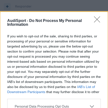
Responder
AudiSport -
Do Not Process My Personal
Information
javispa
Publicado
9 de Junio del 2010
If you wish to opt-out of the sale, sharing to third parties, or
ABY_ROJO, en referencia al kit grande o pequeño, ya se ha
processing of your personal or sensitive information for
comentado alguna vez. El RS2 montó de origen equipo de 304mm
targeted advertising by us, please use the below opt-out
alante con pinza de 4 pistones aunque a posteriori estaba la
section to confirm your selection. Please note that after your
opción de montar otro kit delantero mayor con disco de 322 y
opt-out request is processed you may continue seeing
pinza también de 4 pistones aunque con los pistones más
interest-based ads based on personal information utilized by
gordos. Si se monta el kit normal de RS2 hay que rebajar los
us or personal information disclosed to third parties prior to
discos a 304, si se monta el kit gordo o pinzas de 996 / Boxster S
your opt-out. You may separately opt-out of the further
(que se usen en disco delantero de 304) entonces se monta el
disclosure of your personal information by third parties on the
disco de los primeros A8 / S8 en medida 323x30.
IAB’s list of downstream participants. This information may
En el concierto te estuve buscando pero no te encontré. Dentro
also be disclosed by us to third parties on the
IAB’s List of
de la barra no te vi y por los alrededores tampoco. Aunque, una
Downstream Participants
that may further disclose it to other
vez acabaron los teloneros me busqué un sitio pegado al
third parties.
escenario y ya no lo solté
. Lo pasé genial.
En la Audi o en recambistas (también Oscaro) también hay discos
Personal Data Processing Opt Outs