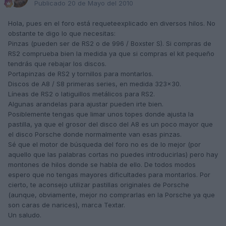
Publicado
20 de Mayo del 2010
Hola, pues en el foro está requeteexplicado en diversos hilos. No
obstante te digo lo que necesitas:
Pinzas (pueden ser de RS2 o de 996 / Boxster S). Si compras de
RS2 comprueba bien la medida ya que si compras el kit pequeño
tendrás que rebajar los discos.
Portapinzas de RS2 y tornillos para montarlos.
Discos de A8 / S8 primeras series, en medida 323x30.
Líneas de RS2 o latiguillos metálicos para RS2.
Algunas arandelas para ajustar pueden irte bien.
Posiblemente tengas que limar unos topes donde ajusta la
pastilla, ya que el grosor del disco del A8 es un poco mayor que
el disco Porsche donde normalmente van esas pinzas.
Sé que el motor de búsqueda del foro no es de lo mejor (por
aquello que las palabras cortas no puedes introducirlas) pero hay
montones de hilos donde se habla de ello. De todos modos
espero que no tengas mayores dificultades para montarlos. Por
cierto, te aconsejo utilizar pastillas originales de Porsche
(aunque, obviamente, mejor no comprarlas en la Porsche ya que
son caras de narices), marca Textar.
Un saludo.