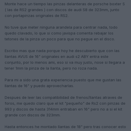
Monte hace un tiempo las pinzas delanteras de porsche boxter S
( las de RS2 grandes ) con discos de audi S8 de 323mm, junto
con portapinzas originales de RS2.
No tuve que meter ninguna arandela para centrar nada, todo
quedo clavado, lo que si como javispa comenta rebajar los
tetones de la pinza un poco para que no pegue en el disco.
Escribo mas que nada porque hoy he descubierto que con las
llantas AVUS de 16" originales en audi s2 ABY entra este
conjunto, por lo menos ami, eso si va muy justo, nose si llegara a
tener 1mm la pinza de la llanta, pero no roza nada.
Para mi a sido una grata experiencia puesto que me gustan las
llantas de 16" y puedo aprovecharlas.
Despues de leer las compatibilidad de frenos/llantas atraves de
foros, me quedo claro que el kit "pequeño" de Rs2 con pinzas de
993 y discos de hasta 314mm entraban en 16" pero no a si el kit
grande con discos de 323mm.
Hasta entonces he montado llantas de 18" pero tras conocer esto