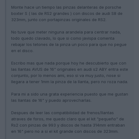
Monte hace un tiempo las pinzas delanteras de porsche
boxter S ( las de RS2 grandes ) con discos de audi S8 de
323mm, junto con portapinzas originales de RS2.
No tuve que meter ninguna arandela para centrar nada,
todo quedo clavado, lo que si como javispa comenta
rebajar los tetones de la pinza un poco para que no pegue
en el disco.
Escribo mas que nada porque hoy he descubierto que con
las llantas AVUS de 16" originales en audi s2 ABY entra este
conjunto, por lo menos ami, eso si va muy justo, nose si
llegara a tener 1mm la pinza de la llanta, pero no roza nada.
Para mi a sido una grata experiencia puesto que me gustan
las llantas de 16" y puedo aprovecharlas.
Despues de leer las compatibilidad de frenos/llantas
atraves de foros, me quedo claro que el kit "pequeño" de
Rs2 con pinzas de 993 y discos de hasta 314mm entraban
en 16" pero no a si el kit grande con discos de 323mm.