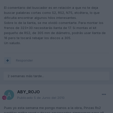
El comentario del buscador es en relación a que no te deja
buscar palabras cortas como S2, RS2, N75, etcétera, lo que
dificulta encontrar algunos hilos interesantes.
Sobre lo de la llanta, se me olvidó comentarte. Para montar los
frenos de 323x30 necesitarás llanta de 17. Si montas el kit
pequeño de RS2, de 305 mm de diámetro, podrás usar llanta de
16 pero te tocará rebajar los discos a 305.
Un saludo.
Responder
2 semanas más tarde...
ABY_ROJO
Publicado
5 de Junio del 2010
Pues yo esta semana me pongo manos a la obra, Pinzas Rs2
pastillas galfer sport y discos agujereados zimmerman para a8