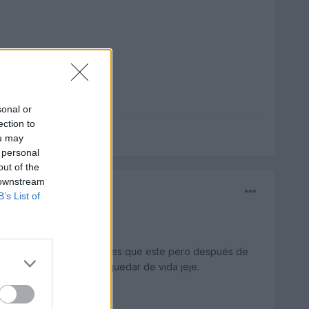
sonal or
ection to
ou may
 personal
out of the
 downstream
B’s List of
cogería muchos otros antes que este pero después de
frutar de lo que pueda quedar de vida jeje.