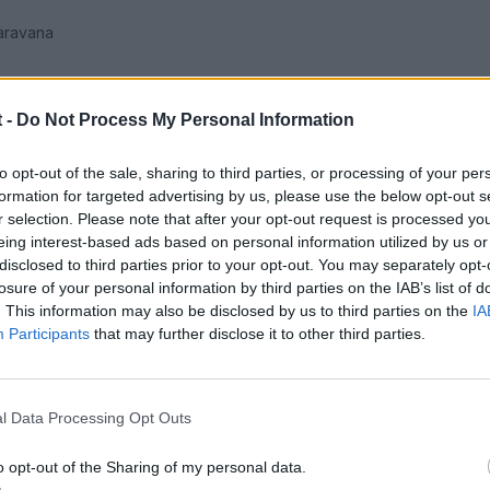
aravana
 -
Do Not Process My Personal Information
to opt-out of the sale, sharing to third parties, or processing of your per
formation for targeted advertising by us, please use the below opt-out s
r selection. Please note that after your opt-out request is processed y
eing interest-based ads based on personal information utilized by us or
disclosed to third parties prior to your opt-out. You may separately opt-
losure of your personal information by third parties on the IAB’s list of
. This information may also be disclosed by us to third parties on the
IA
Participants
that may further disclose it to other third parties.
rito en boca Montecristo jajaja.
gún para quien, yo con 25 años y aunque me sobrase el dinero es
l Data Processing Opt Outs
diéndomelo permitir es provable que fuese mi último coche para dis
o opt-out of the Sharing of my personal data.