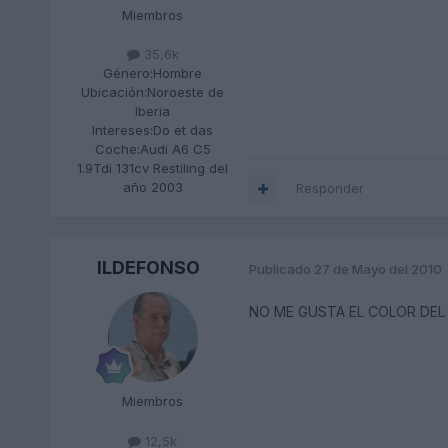
Miembros
35,6k
Género:
Hombre
Ubicación:
Noroeste de
Iberia
Intereses:
Do et das
Coche:
Audi A6 C5
1.9Tdi 131cv Restiling del
año 2003
Responder
ILDEFONSO
Publicado
27 de Mayo del 2010
NO ME GUSTA EL COLOR DEL CENI
Miembros
12,5k