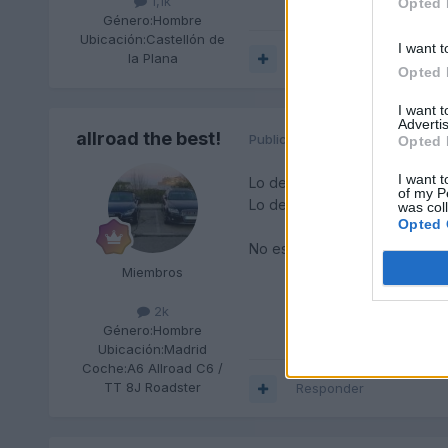
1,1k
Opted 
Género:
Hombre
Ubicación:
Castellón de
I want t
la Plana
Responder
Opted 
I want 
Advertis
allroad the best!
Publicado
27 de Mayo del 2010
Opted 
I want t
Lo del reposapies trasero... 
of my P
Lo de la nevera... era de espe
was col
Opted 
No esta mal el coche para el 
Miembros
2k
Género:
Hombre
Ubicación:
Madrid
Coche:
A6 Allroad C6 /
TT 8J Roadster
Responder