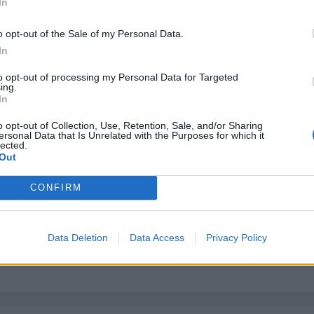
In
o opt-out of the Sale of my Personal Data.
In
to opt-out of processing my Personal Data for Targeted
ing.
In
o opt-out of Collection, Use, Retention, Sale, and/or Sharing
me ha dejado alucinado! muy buena idea.
ersonal Data that Is Unrelated with the Purposes for which it
rar jeje
lected.
Out
que pueda permitirselo.
CONFIRM
Data Deletion
Data Access
Privacy Policy