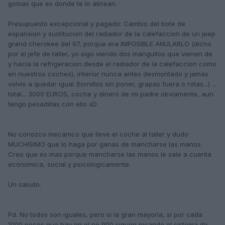
gomas que es donde te lo alinean.
Presupuesto excepcional y pagado: Cambio del bote de
expansion y sustitucion del radiador de la calefaccion de un jeep
grand cherokee del 97, porque era IMPOSIBLE ANULARLO (dicho
por el jefe de taller, yo sigo viendo dos manguitos que vienen de
y hacia la refrigeracion desde el radiador de la calefaccion como
en nuestros coches), interior nunca antes desmontado y jamas
volvio a quedar igual (tornillos sin poner, grapas fuera o rotas...) ...
total... 3000 EUROS, coche y dinero de mi padre obviamente, aun
tengo pesadillas con ello xD
No conozco mecanico que lleve el coche al taller y dudo
MUCHISIMO que lo haga por ganas de mancharse las manos.
Creo que es mas porque mancharse las manos le sale a cuenta
economica, social y psicologicamente.
Un saludo.
Pd. No todos son iguales, pero si la gran mayoria, si por cada
1000 peces que hay en el rio 900 siguen picando el sistema de