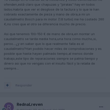
ofenden,está claro que chapuzas y "piratas" hay en todos
lados.Habría que ver el desglose de la factura y lo que le han
cobrado exactamente de pieza y mano de obra,a mi un
caudalímetro Bosch para mi motor (1.8 turbo) me ha costado 260
€,no creo que el otro se diferencia mucho de precio.
Asi que tenemos 100-150 € de mano de obra,en montar un
caudalímetro se tarda media hora,una hora como mucho,si,
peroo....¿y en saber que lo que realmente falla es el
caudalímetro?Han podido hacer miles de comprobaciones y es
posible que hasta hayan palmado tiempo,al menos donde
trabajo,este tipo de reparaciones siempre se palma tiempo y
dinero asi que no vengais con el insulto fácil y la retaíla de
siempre....
Responder
RednaLreven
Publicado
22 de Enero del 2011