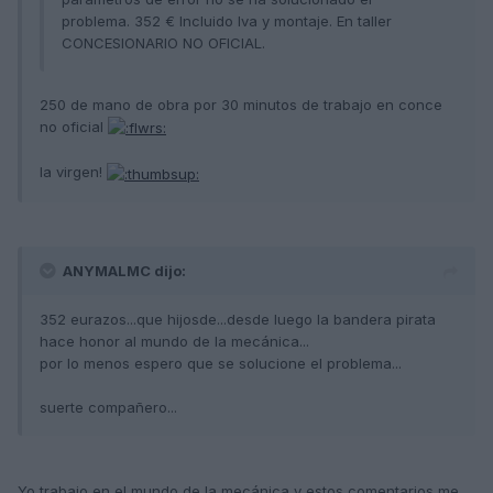
problema. 352 € Incluido Iva y montaje. En taller
CONCESIONARIO NO OFICIAL.
250 de mano de obra por 30 minutos de trabajo en conce
no oficial
la virgen!
ANYMALMC dijo:
352 eurazos...que hijosde...desde luego la bandera pirata
hace honor al mundo de la mecánica...
por lo menos espero que se solucione el problema...
suerte compañero...
Yo trabajo en el mundo de la mecánica y estos comentarios me