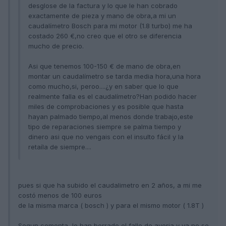
desglose de la factura y lo que le han cobrado
exactamente de pieza y mano de obra,a mi un
caudalímetro Bosch para mi motor (1.8 turbo) me ha
costado 260 €,no creo que el otro se diferencia
mucho de precio.
Asi que tenemos 100-150 € de mano de obra,en
montar un caudalímetro se tarda media hora,una hora
como mucho,si, peroo....¿y en saber que lo que
realmente falla es el caudalímetro?Han podido hacer
miles de comprobaciones y es posible que hasta
hayan palmado tiempo,al menos donde trabajo,este
tipo de reparaciones siempre se palma tiempo y
dinero asi que no vengais con el insulto fácil y la
retaíla de siempre....
pues si que ha subido el caudalimetro en 2 años, a mi me
costó menos de 100 euros
de la misma marca ( bosch ) y para el mismo motor ( 1.8T )
Segun comenta, le han borrado el fallo de averia y ya no se