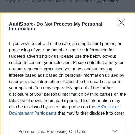
hay que liar eso para cambiar el caudalimetro ?
Pues en el caso del 1.8 y 1.8T la operación viene siendo la misma
que cambiar el filtro de aire.
AudiSport -
Do Not Process My Personal
Information
saludos!
If you wish to opt-out of the sale, sharing to third parties, or
processing of your personal or sensitive information for
Responder
targeted advertising by us, please use the below opt-out
section to confirm your selection. Please note that after your
opt-out request is processed you may continue seeing
furious-angel
interest-based ads based on personal information utilized by
us or personal information disclosed to third parties prior to
Publicado
22 de Enero del 2011
your opt-out. You may separately opt-out of the further
disclosure of your personal information by third parties on the
NeverLander dijo:
IAB’s list of downstream participants. This information may
also be disclosed by us to third parties on the
IAB’s List of
Downstream Participants
that may further disclose it to other
furious-angel dijo:
third parties.
100 euros me costo a mi un pierburg para un 1.9TDI el
Personal Data Processing Opt Outs
año pasado.