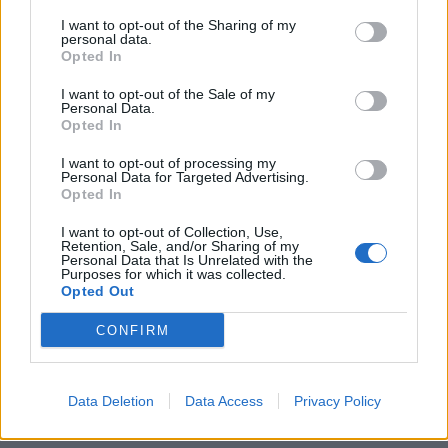
252 euros por el montaje me parece poco,
hay que
I want to opt-out of the Sharing of my
descolgar bloque de motor, deposito de combustible y
personal data.
Opted In
demas...
I want to opt-out of the Sale of my
Personal Data.
hay que liar eso para cambiar el caudalimetro ?
Opted In
Pues en el caso del 1.8 y 1.8T la operación viene siendo la
I want to opt-out of processing my
misma que cambiar el filtro de aire.
Personal Data for Targeted Advertising.
Opted In
saludos!
I want to opt-out of Collection, Use,
Retention, Sale, and/or Sharing of my
O mas xD
Personal Data that Is Unrelated with the
Purposes for which it was collected.
Opted Out
Responder
CONFIRM
JuanK_A64F
Data Deletion
Data Access
Privacy Policy
Publicado
22 de Enero del 2011