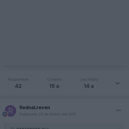
Respuestas
Created
Last Reply
42
15 a
14 a
RednaLreven
Publicado
22 de Enero del 2011
DARTANYAN dijo: