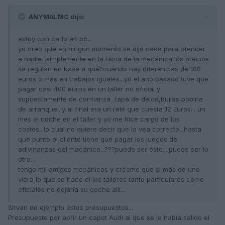
ANYMALMC dijo:
estoy con carlo a4 b5...
yo creo que en ningún momento se dijo nada para ofender
a nadie...simplemente en la rama de la mecánica los precios
se regulan en base a qué?cuándo hay diferencias de 100
euros o más en trabajos iguales...yo el año pasado tuve que
pagar casi 400 euros en un taller no oficial y
supuestamente de confianza...tapa de delco,bujías,bobina
de arranque...y al final era un relé que cuesta 12 Euros... un
mes el coche en el taller y yo me hice cargo de los
costes...lo cual no quiere decir que lo vea correcto...hasta
que punto el cliente tiene que pagar los juegos de
adivinanzas del macánico...???puede ser ésto....puede ser lo
otro...
tengo mil amigos mecánicos y créeme que si más de uno
viera lo que se hace el los talleres tanto particulares como
oficiales no dejaría su coche allí...
Sirvan de ejemplo estos presupuestos...
Presupuesto por abrir un capot Audi al que se le habia salido el