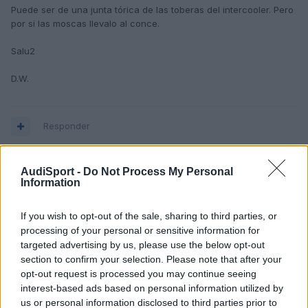
Puede ser de una junta tórica de las toberas del intercooler. Pero
por si las moscas llevalo al conce.
Salu2
D.W.
Responder
AudiSport -
Do Not Process My Personal
wallas
Information
Publicado
22 de Febrero del 2005
If you wish to opt-out of the sale, sharing to third parties, or
Sin duda debes ponerlo en conocimiento del concesionario
processing of your personal or sensitive information for
cuando hagas la revisión y exigir que se ocupen de corregir esos
targeted advertising by us, please use the below opt-out
goteos......estamos hablando de un coche nuevo, corcho!!
section to confirm your selection. Please note that after your
opt-out request is processed you may continue seeing
Con respecto al líquido refrigerante, el circuito de refrigeración
interest-based ads based on personal information utilized by
es estanco y por lo tanto sin fugas...deben corregirlo sin lugar a
us or personal information disclosed to third parties prior to
dudas.