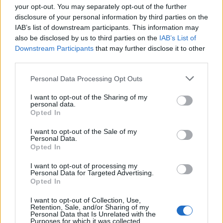
your opt-out. You may separately opt-out of the further
disclosure of your personal information by third parties on the
Seguramente se trate tan sólo de un repaso en el apriete de
IAB’s list of downstream participants. This information may
algun manguito o junta....suerte y disfrutalo..
also be disclosed by us to third parties on the
IAB’s List of
S2
Downstream Participants
that may further disclose it to other
third parties.
Personal Data Processing Opt Outs
Responder
I want to opt-out of the Sharing of my
personal data.
Opted In
Superpétrolier®
I want to opt-out of the Sale of my
Publicado
23 de Febrero del 2005
Personal Data.
Opted In
aprovechando una llamada de cortesia por parte del comercial,
le he comentado el tema y sin dudarlo me a pasado con
I want to opt-out of processing my
posventa para mirarlo lo antes posible y ya tengo dia/hora para el
Personal Data for Targeted Advertising.
Opted In
martes que viene para que se lo miren.
I want to opt-out of Collection, Use,
Retention, Sale, and/or Sharing of my
gracias por vuestras respuestas.
Personal Data that Is Unrelated with the
Purposes for which it was collected.