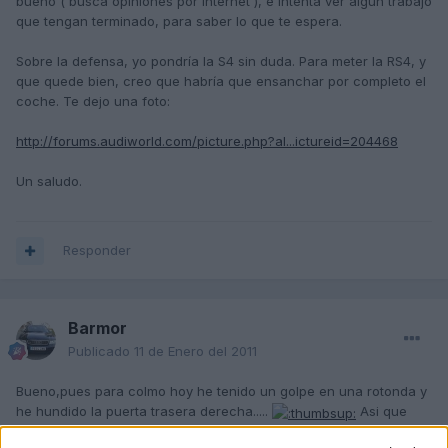
bueno ( busca opiniones por internet ), e intenta ver algún trabajo
que tengan terminado, para saber lo que te espera.
Sobre la defensa, yo pondría la S4 sin duda. Para meter la RS4, y
que quede bien, creo que habría que ensanchar por completo el
coche. Te dejo una foto:
http://forums.audiworld.com/picture.php?al...ictureid=204468
Un saludo.
Responder
Barmor
Publicado
11 de Enero del 2011
Bueno,pues para colmo hoy he tenido un golpe en una rotonda y
he hundido la puerta trasera derecha.....
Asi que
subimos el presupuesto para una puerta de desguace,jod** que