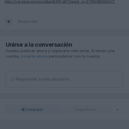
http://cgi.ebay.es/ws/eBayISAPI.dll?ViewIt...e=STRK:MEWAX:IT
Responder
Unirse a la conversación
Puedes publicar ahora y registrarte más tarde. Si tienes una
cuenta,
conecta ahora
para publicar con tu cuenta.
Responder a esta discusión...
Compartir
Seguidores
0