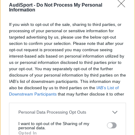
rachita.
AudiSport -
Do Not Process My Personal
Information
Ahora seguro que pintaré el coche entero,o bien del mismo color
azul marino por 1200 pavos me ha dicho aprox o bien azul
If you wish to opt-out of the sale, sharing to third parties, or
nogaro que le tengo que preguntar sobre cuanto saldría,me ha
processing of your personal or sensitive information for
dicho que sobre 1800 pero que seguramente suba algo mas,la
targeted advertising by us, please use the below opt-out
verdad es que por un "poco" mas casi prefiero meterle mano y
section to confirm your selection. Please note that after your
pintarle del color que mas me gusta,las defensas S4 a ver i hay
opt-out request is processed you may continue seeing
suerte y encuentro algo barato porque la que tengo está algo
machacada de soportes y tal.
interest-based ads based on personal information utilized by
us or personal information disclosed to third parties prior to
your opt-out. You may separately opt-out of the further
disclosure of your personal information by third parties on the
Responder
IAB’s list of downstream participants. This information may
also be disclosed by us to third parties on the
IAB’s List of
Downstream Participants
that may further disclose it to other
jhonysen
third parties.
Publicado
12 de Enero del 2011
Personal Data Processing Opt Outs
Barmor dijo:
I want to opt-out of the Sharing of my
personal data.
Opted In