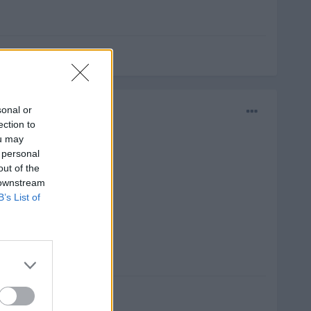
sonal or
ection to
ou may
 personal
out of the
 downstream
B’s List of