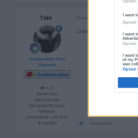
Opted 
I want t
Tolo
Publicado
3 de Marzo del 2018
Opted 
La bomba de combustible de d
I want 
Advertis
Opted 
I want t
Colaborador Foro
of my P
was col
Clasicos
Opted 
9,5k
Género:
No
especificado
Ubicación:
Mi casa,
teléfono
Coche:
MG4 + A2 BHC
(Ex B4,B6)
Responder