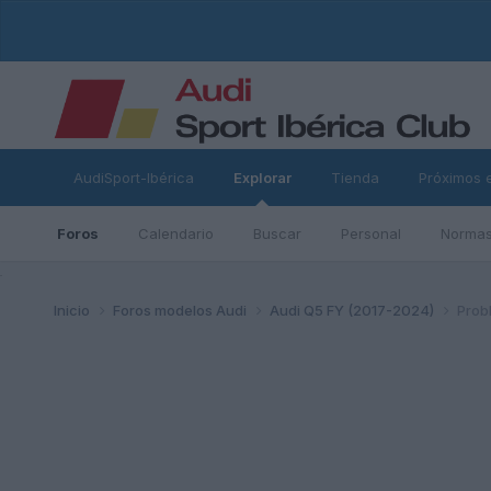
AudiSport-Ibérica
Explorar
Tienda
Próximos 
Foros
Calendario
Buscar
Personal
Normas
ad
Inicio
Foros modelos Audi
Audi Q5 FY (2017-2024)
Prob