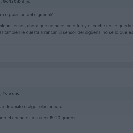
0,
GoNzCiD
dijo:
a o posicion del cigüeñal?
lgún sensor, ahora que no hace tanto frío y el coche no se queda t
 también le cuesta arrancar. El sensor del cigüeñal no se lo que es,
5,
Tolo
dijo:
e depósito o algo relacionado.
do el coche está a unos 15-20 grados...