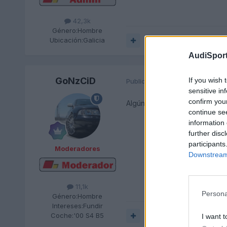
42,3k
Género:
Hombre
Ubicación:
Galicia
Responder
AudiSport
GoNzCiD
If you wish 
Publicado
3 de Marzo del 2018
sensitive in
confirm you
Algún sensor de temperatura o
continue se
information 
further disc
participants
Moderadores
Downstream 
11,1k
Persona
Género:
Hombre
Intereses:
Fundir
Coche:
'00 S4 B5
Responder
I want t