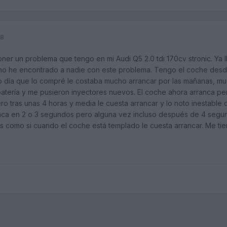
18
er un problema que tengo en mi Audi Q5 2.0 tdi 170cv stronic. Ya ll
no he encontrado a nadie con este problema. Tengo el coche desd
día que lo compré le costaba mucho arrancar por las mañanas, mucho
tería y me pusieron inyectores nuevos. El coche ahora arranca per
ro tras unas 4 horas y media le cuesta arrancar y lo noto inestabl
anca en 2 o 3 segundos pero alguna vez incluso después de 4 segund
. Es como si cuando el coche está templado le cuesta arrancar. Me ti