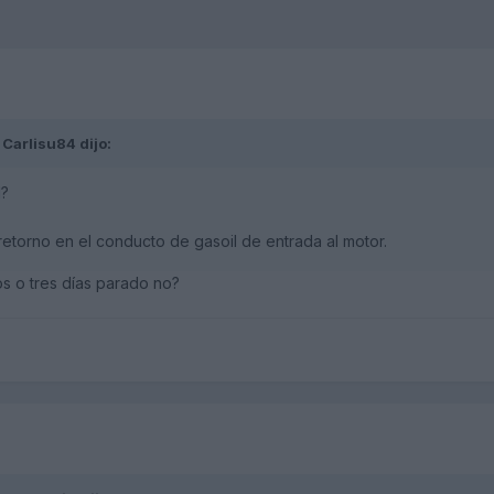
,
Carlisu84
dijo:
l?
retorno en el conducto de gasoil de entrada al motor.
os o tres días parado no?