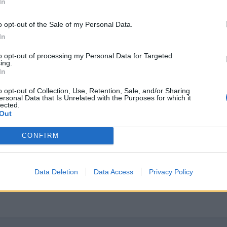
In
o opt-out of the Sale of my Personal Data.
In
epósito o algo relacionado.
to opt-out of processing my Personal Data for Targeted
ing.
In
o opt-out of Collection, Use, Retention, Sale, and/or Sharing
ersonal Data that Is Unrelated with the Purposes for which it
lected.
Out
CONFIRM
Data Deletion
Data Access
Privacy Policy