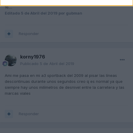
yo moto 225/45 r17, es mas economica y mas grande que una
16....
Editado
5 de Abril del 2019
por gubman
Responder
korny1976
Publicado
5 de Abril del 2019
Ami me pasa en mi a3 sportback del 2009 al pisar las líneas
descontinuas durante unos segundos creo q es normal ya que
siempre hay unos milímetros de desnivel entre la carretera y las
marcas viales
Responder