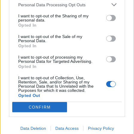
Personal Data Processing Opt Outs
Creo que era 205/55/R16
I want to opt-out of the Sharing of my
personal data.
Opted In
Responder
I want to opt-out of the Sale of my
Personal Data.
Opted In
gubman
I want to opt-out of processing my
Publicado
5 de Abril del 2019
Personal Data for Targeted Advertising.
Opted In
los nuevos y mejores atras siempre, si se te va de culo no lo
podras recuperar tan facil, si se va de alante sera levantar el pie
I want to opt-out of Collection, Use,
y dejar de acelerar, corregir un poco y coge.... tambien
Retention, Sale, and/or Sharing of my
Personal Data that Is Unrelated with the
depende.... ademas hay que gastar los viejos ya que con el
Purposes for which it was collected.
tiempo endurecen por lo que en el eje delantero se ponen para
Opted Out
gastarlos antes.... y mirar la fecha de los neumaticos, lo pone en
uno de los flancos, son seis numeros, donde pone semana y
CONFIRM
año..... yo tengo un sline con suspension sline, michelin pilot sport
atras y dunlop sport maxx rt alante, hay un mundo entre una
goma y otra, es una pasada la estabilidad incluso en mojado, una
Data Deletion
Data Access
Privacy Policy
rotonda mojada es como mi anterior opel en una seca..... jajjaja....