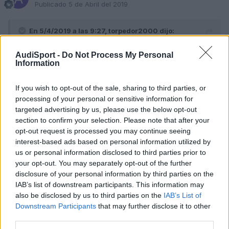
Publicado
5 de Abril del 2019
En 5/4/2019 a las 9:27,
torpedor2000
dijo:
Que marca y modelo pusiste de ruedas?? Que medida
AudiSport -
Do Not Process My Personal
Information
completa tienes de rueda??
If you wish to opt-out of the sale, sharing to third parties, or
Ahora no puedo mirarlo pero fue de 16" de marca tipo goodyear,
processing of your personal or sensitive information for
etc de eficiencia energetica A y agarre en mojado B.
targeted advertising by us, please use the below opt-out
section to confirm your selection. Please note that after your
Tambien se alineó la direccion.
opt-out request is processed you may continue seeing
interest-based ads based on personal information utilized by
us or personal information disclosed to third parties prior to
your opt-out. You may separately opt-out of the further
Responder
disclosure of your personal information by third parties on the
IAB’s list of downstream participants. This information may
also be disclosed by us to third parties on the
IAB’s List of
Downstream Participants
that may further disclose it to other
angel1992
third parties.
Publicado
5 de Abril del 2019