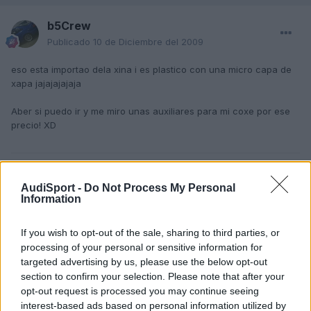
b5Crew
Publicado
10 de Diciembre del 2009
eso esta importao dela xina i es plastico con una micro capa de
xapa jajajajajaja
Aber si puedo ir y me miro unas auxiliares para mi coxe por ese
precio! XD
Responder
AudiSport -
Do Not Process My Personal
Information
Izan.
If you wish to opt-out of the sale, sharing to third parties, or
Publicado
10 de Diciembre del 2009
processing of your personal or sensitive information for
targeted advertising by us, please use the below opt-out
Vaya llantas mas cojonudas
section to confirm your selection. Please note that after your
opt-out request is processed you may continue seeing
interest-based ads based on personal information utilized by