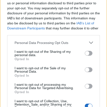
Responder
us or personal information disclosed to third parties prior to
your opt-out. You may separately opt-out of the further
disclosure of your personal information by third parties on the
IAB’s list of downstream participants. This information may
ogp
also be disclosed by us to third parties on the
IAB’s List of
Publicado
10 de Diciembre del 2009
Downstream Participants
that may further disclose it to other
third parties.
Nuevas y más baratas seguro que no encuentras...ahora a ver
como quedan puestas, no tienen mala pinta
Personal Data Processing Opt Outs
I want to opt-out of the Sharing of my
personal data.
Responder
Opted In
I want to opt-out of the Sale of my
Personal Data.
Opted In
correpatras
Publicado
10 de Diciembre del 2009
I want to opt-out of processing my
Personal Data for Targeted Advertising.
Si a algo se le puede llamar chollo, es a tu compra, 120 pavos 4
Opted In
llantas, jod**rrr, que pedazo de precio, quiero verlas montadas,
I want to opt-out of Collection, Use,
tienen buena pinta, por cierto ¿viste el ET?, a ver si ahora no las
Retention, Sale, and/or Sharing of my
vas a poder montar, viene por dentro de la llanta generalmente, o