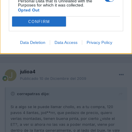
Personal Data that Is Unrelated with the
al lado del buje, te vale cualquiera entre 35 y 45, si es más de 45
Purposes for which it was collected.
Opted Out
te rozará por dentro y si es menos de 35 te saldrán las ruedas
hacia fuera de la carrocería, mira eso.
CONFIRM
Saludos, buena compra compañero.
Data Deletion
Data Access
Privacy Policy
Responder
julioa4
Publicado
10 de Diciembre del 2009
correpatras dijo:
Si a algo se le puede llamar chollo, es a tu compra, 120
pavos 4 llantas, jod**rrr, que pedazo de precio, quiero
verlas montadas, tienen buena pinta, por cierto ¿viste el
ET?, a ver si ahora no las vas a poder montar, viene por
dentro de la llanta generalmente, o al lado del buje, te vale